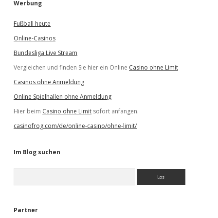
Werbung
Fußball heute
Online-Casinos
Bundesliga Live Stream
Vergleichen und finden Sie hier ein Online
Casino ohne Limit
Casinos ohne Anmeldung
Online Spielhallen ohne Anmeldung
Hier beim
Casino ohne Limit
sofort anfangen.
casinofrog.com/de/online-casino/ohne-limit/
Im Blog suchen
S
u
c
h
e
Partner
n