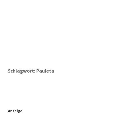
a
d
e
Schlagwort:
Pauleta
S
Anzeige