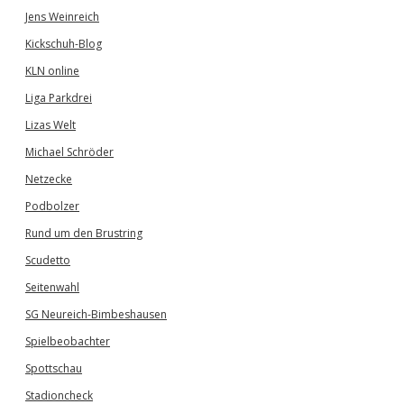
Jens Weinreich
Kickschuh-Blog
KLN online
Liga Parkdrei
Lizas Welt
Michael Schröder
Netzecke
Podbolzer
Rund um den Brustring
Scudetto
Seitenwahl
SG Neureich-Bimbeshausen
Spielbeobachter
Spottschau
Stadioncheck