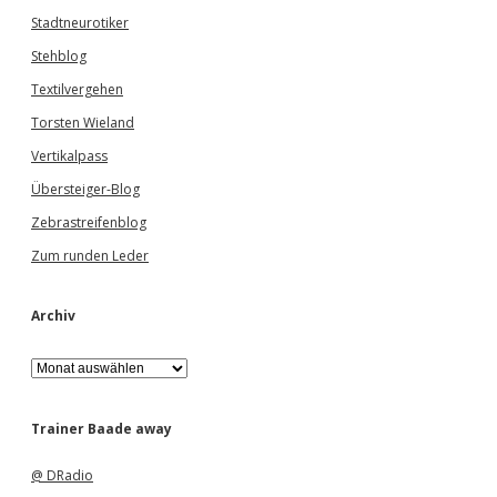
Stadtneurotiker
Stehblog
Textilvergehen
Torsten Wieland
Vertikalpass
Übersteiger-Blog
Zebrastreifenblog
Zum runden Leder
Archiv
A
r
c
h
Trainer Baade away
i
v
@ DRadio