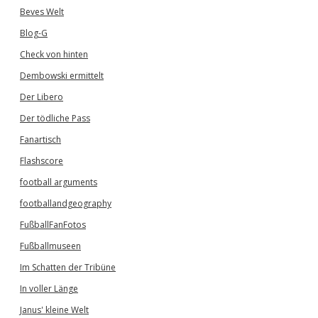
Beves Welt
Blog-G
Check von hinten
Dembowski ermittelt
Der Libero
Der tödliche Pass
Fanartisch
Flashscore
football arguments
footballandgeography
FußballFanFotos
Fußballmuseen
Im Schatten der Tribüne
In voller Länge
Janus' kleine Welt