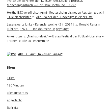
live Spiele
zu
Hinter den Kulissen des Knallers Borussia
Mönchengladbach — Borussia Dortmund … 1997
Hertha BSC verpflichtet Armin Reutershahn als neuen Assistenzcoach!
– Die Nachrichten
zu
Alle Trainer der Bundesliga in einer Liste
Lesenswerte Links – Kalenderwoche 45 in 2024 |
zu
Ronald Reng in
Ruhrort: „1974 — Eine deutsche Begegnung“
Ankündigung: „Nachspielzeit“ — Erstes Festival der Fußball-Literatur –
Trainer Baade
zu
Lesetermine
Aktuell auf „In voller Länge“
Blogs
11km
120 Minuten
allesausseraas
angedacht
Ballreiter