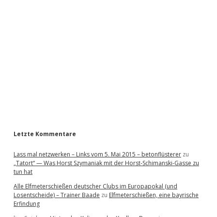
i
d
e
b
a
r
Letzte Kommentare
Lass mal netzwerken – Links vom 5. Mai 2015 – betonflüsterer
zu
„Tatort“ — Was Horst Szymaniak mit der Horst-Schimanski-Gasse zu
tun hat
Alle Elfmeterschießen deutscher Clubs im Europapokal (und
Losentscheide) – Trainer Baade
zu
Elfmeterschießen, eine bayrische
Erfindung