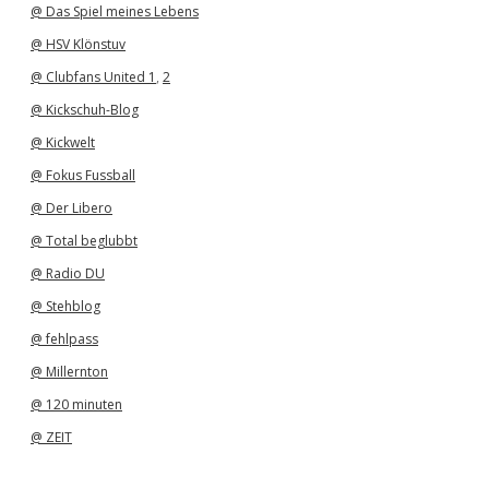
@ Das Spiel meines Lebens
@ HSV Klönstuv
@ Clubfans United 1
,
2
@ Kickschuh-Blog
@ Kickwelt
@ Fokus Fussball
@ Der Libero
@ Total beglubbt
@ Radio DU
@ Stehblog
@ fehlpass
@ Millernton
@ 120 minuten
@ ZEIT