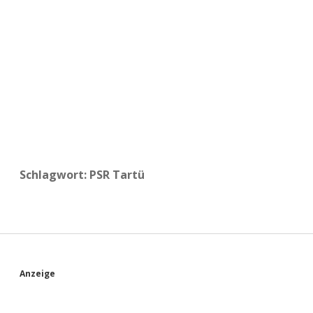
a
d
e
Schlagwort:
PSR Tartü
S
Anzeige