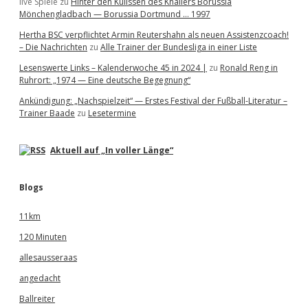
live Spiele
zu
Hinter den Kulissen des Knallers Borussia
Mönchengladbach — Borussia Dortmund … 1997
Hertha BSC verpflichtet Armin Reutershahn als neuen Assistenzcoach!
– Die Nachrichten
zu
Alle Trainer der Bundesliga in einer Liste
Lesenswerte Links – Kalenderwoche 45 in 2024 |
zu
Ronald Reng in
Ruhrort: „1974 — Eine deutsche Begegnung“
Ankündigung: „Nachspielzeit“ — Erstes Festival der Fußball-Literatur –
Trainer Baade
zu
Lesetermine
Aktuell auf „In voller Länge“
Blogs
11km
120 Minuten
allesausseraas
angedacht
Ballreiter