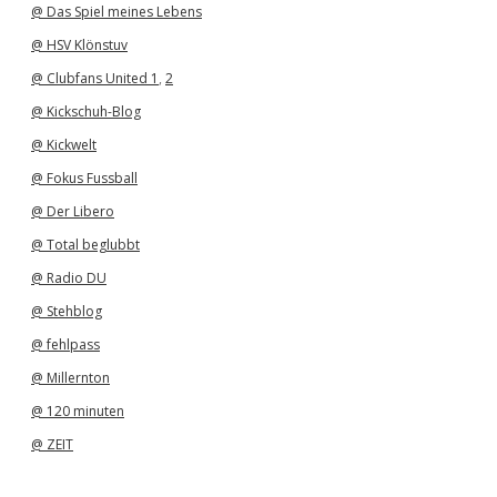
@ Das Spiel meines Lebens
@ HSV Klönstuv
@ Clubfans United 1
,
2
@ Kickschuh-Blog
@ Kickwelt
@ Fokus Fussball
@ Der Libero
@ Total beglubbt
@ Radio DU
@ Stehblog
@ fehlpass
@ Millernton
@ 120 minuten
@ ZEIT