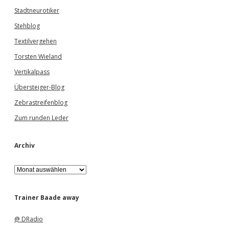
Stadtneurotiker
Stehblog
Textilvergehen
Torsten Wieland
Vertikalpass
Übersteiger-Blog
Zebrastreifenblog
Zum runden Leder
Archiv
A
r
c
h
Trainer Baade away
i
v
@ DRadio