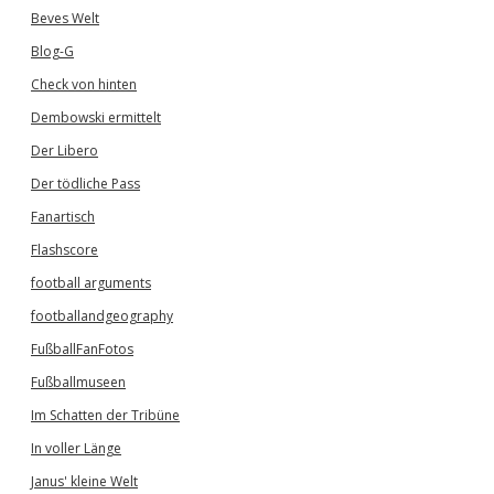
Beves Welt
Blog-G
Check von hinten
Dembowski ermittelt
Der Libero
Der tödliche Pass
Fanartisch
Flashscore
football arguments
footballandgeography
FußballFanFotos
Fußballmuseen
Im Schatten der Tribüne
In voller Länge
Janus' kleine Welt