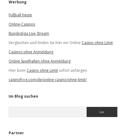
Werbung
Fußball heute
Online-Casinos
Bundesliga Live Stream
Vergleichen und finden Sie hier ein Online
Casino ohne Limit
Casinos ohne Anmeldung
Online Spielhallen ohne Anmeldung
Hier beim
Casino ohne Limit
sofort anfangen.
casinofrog.com/de/online-casino/ohne-limit/
Im Blog suchen
S
u
c
h
e
Partner
n