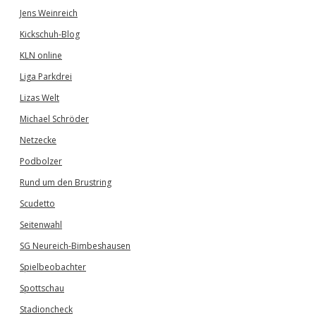
Jens Weinreich
Kickschuh-Blog
KLN online
Liga Parkdrei
Lizas Welt
Michael Schröder
Netzecke
Podbolzer
Rund um den Brustring
Scudetto
Seitenwahl
SG Neureich-Bimbeshausen
Spielbeobachter
Spottschau
Stadioncheck