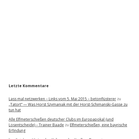
i
d
e
b
a
r
Letzte Kommentare
Lass mal netzwerken – Links vom 5. Mai 2015 – betonflüsterer
zu
„Tatort“ — Was Horst Szymaniak mit der Horst-Schimanski-Gasse zu
tun hat
Alle Elfmeterschießen deutscher Clubs im Europapokal (und
Losentscheide) – Trainer Baade
zu
Elfmeterschießen, eine bayrische
Erfindung