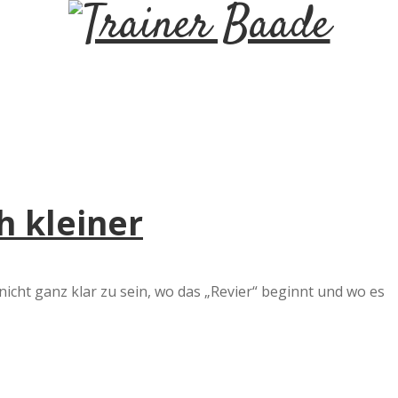
T
r
a
i
h kleiner
n
e
nicht ganz klar zu sein, wo das „Revier“ beginnt und wo es
r
B