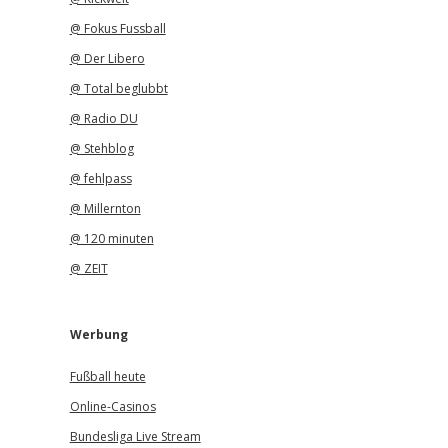
@ Fokus Fussball
@ Der Libero
@ Total beglubbt
@ Radio DU
@ Stehblog
@ fehlpass
@ Millernton
@ 120 minuten
@ ZEIT
Werbung
Fußball heute
Online-Casinos
Bundesliga Live Stream