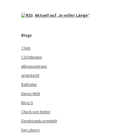
Aktuell auf „In voller Länge“
Blogs
11km
120 Minuten
allesausseraas
angedacht
Ballreiter
Beves Welt
Blog-G
Check von hinten
Dembowski ermittelt
Der Libero