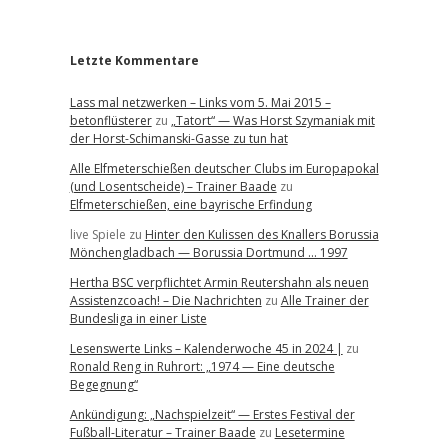
r
Letzte Kommentare
Lass mal netzwerken – Links vom 5. Mai 2015 –
betonflüsterer
zu
„Tatort“ — Was Horst Szymaniak mit
der Horst-Schimanski-Gasse zu tun hat
Alle Elfmeterschießen deutscher Clubs im Europapokal
(und Losentscheide) – Trainer Baade
zu
Elfmeterschießen, eine bayrische Erfindung
live Spiele
zu
Hinter den Kulissen des Knallers Borussia
Mönchengladbach — Borussia Dortmund … 1997
Hertha BSC verpflichtet Armin Reutershahn als neuen
Assistenzcoach! – Die Nachrichten
zu
Alle Trainer der
Bundesliga in einer Liste
Lesenswerte Links – Kalenderwoche 45 in 2024 |
zu
Ronald Reng in Ruhrort: „1974 — Eine deutsche
Begegnung“
Ankündigung: „Nachspielzeit“ — Erstes Festival der
Fußball-Literatur – Trainer Baade
zu
Lesetermine