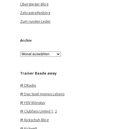
Übersteiger-Blog
Zebrastreifenblog
Zum runden Leder
Archiv
A
r
c
h
i
Trainer Baade away
v
@ DRadio
@ Das Spiel meines Lebens
@ HSV Klönstuv
@ Clubfans United 1
,
2
@ Kickschuh-Blog
@ Kickwelt