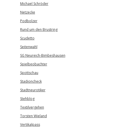
Michael Schröder
Netzecke
Podbolzer
Rund um den Brustring
Scudetto
Seitenwahl
SG Neureich-Bimbeshausen
Spielbeobachter
Spottschau
Stadioncheck
Stadtneurotiker
Stehblog
Textilvergehen
Torsten Wieland
Vertikalpass