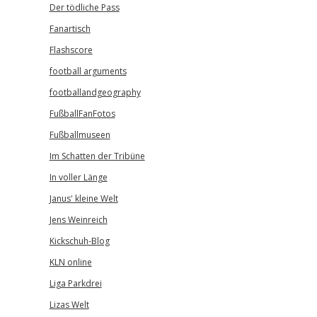
Der tödliche Pass
Fanartisch
Flashscore
football arguments
footballandgeography
FußballFanFotos
Fußballmuseen
Im Schatten der Tribüne
In voller Länge
Janus' kleine Welt
Jens Weinreich
Kickschuh-Blog
KLN online
Liga Parkdrei
Lizas Welt