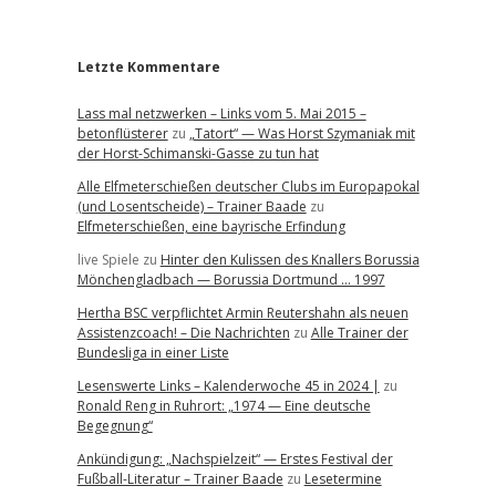
r
Letzte Kommentare
Lass mal netzwerken – Links vom 5. Mai 2015 –
betonflüsterer
zu
„Tatort“ — Was Horst Szymaniak mit
der Horst-Schimanski-Gasse zu tun hat
Alle Elfmeterschießen deutscher Clubs im Europapokal
(und Losentscheide) – Trainer Baade
zu
Elfmeterschießen, eine bayrische Erfindung
live Spiele
zu
Hinter den Kulissen des Knallers Borussia
Mönchengladbach — Borussia Dortmund … 1997
Hertha BSC verpflichtet Armin Reutershahn als neuen
Assistenzcoach! – Die Nachrichten
zu
Alle Trainer der
Bundesliga in einer Liste
Lesenswerte Links – Kalenderwoche 45 in 2024 |
zu
Ronald Reng in Ruhrort: „1974 — Eine deutsche
Begegnung“
Ankündigung: „Nachspielzeit“ — Erstes Festival der
Fußball-Literatur – Trainer Baade
zu
Lesetermine