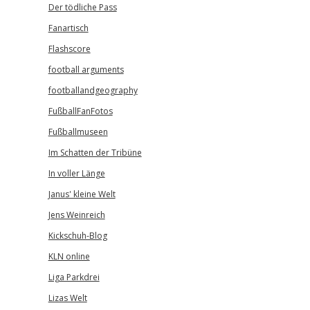
Der tödliche Pass
Fanartisch
Flashscore
football arguments
footballandgeography
FußballFanFotos
Fußballmuseen
Im Schatten der Tribüne
In voller Länge
Janus' kleine Welt
Jens Weinreich
Kickschuh-Blog
KLN online
Liga Parkdrei
Lizas Welt