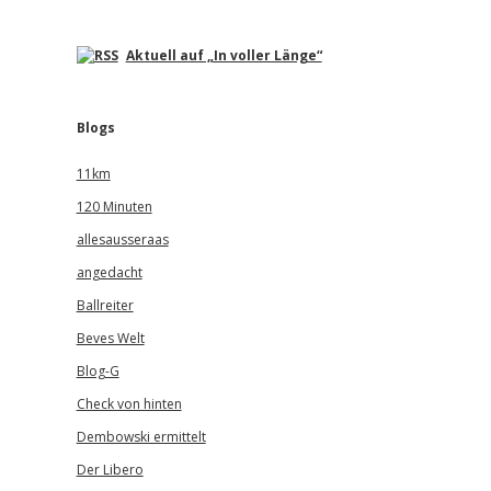
Aktuell auf „In voller Länge“
Blogs
11km
120 Minuten
allesausseraas
angedacht
Ballreiter
Beves Welt
Blog-G
Check von hinten
Dembowski ermittelt
Der Libero