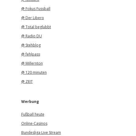
@ Fokus Fussball
@ Der Libero
@ Total beglubbt
@ Radio DU
@ Stehblog
@ fehlpass
@ Millernton
@ 120 minuten
@ ZEIT
Werbung
Fußball heute
Online-Casinos
Bundesliga Live Stream