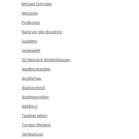
Michael Schröder
Netzecke
Podbolzer
Rund um den Brustring
Scudetto
Seitenwahl
SG Neureich-Bimbeshausen
Spielbeobachter
Spottschau
Stadioncheck
Stadtneurotiker
Stehblog
Textilvergehen
Torsten Wieland
Vertikalpass