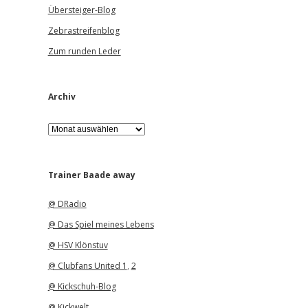
Übersteiger-Blog
Zebrastreifenblog
Zum runden Leder
Archiv
A
r
c
h
i
Trainer Baade away
v
@ DRadio
@ Das Spiel meines Lebens
@ HSV Klönstuv
@ Clubfans United 1
,
2
@ Kickschuh-Blog
@ Kickwelt