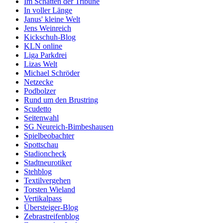
Im Schatten der Tribüne
In voller Länge
Janus' kleine Welt
Jens Weinreich
Kickschuh-Blog
KLN online
Liga Parkdrei
Lizas Welt
Michael Schröder
Netzecke
Podbolzer
Rund um den Brustring
Scudetto
Seitenwahl
SG Neureich-Bimbeshausen
Spielbeobachter
Spottschau
Stadioncheck
Stadtneurotiker
Stehblog
Textilvergehen
Torsten Wieland
Vertikalpass
Übersteiger-Blog
Zebrastreifenblog