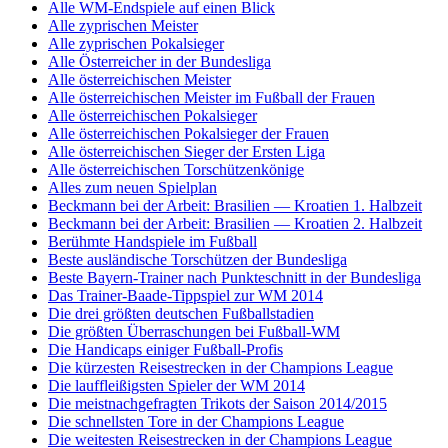
Alle WM-Endspiele auf einen Blick
Alle zyprischen Meister
Alle zyprischen Pokalsieger
Alle Österreicher in der Bundesliga
Alle österreichischen Meister
Alle österreichischen Meister im Fußball der Frauen
Alle österreichischen Pokalsieger
Alle österreichischen Pokalsieger der Frauen
Alle österreichischen Sieger der Ersten Liga
Alle österreichischen Torschützenkönige
Alles zum neuen Spielplan
Beckmann bei der Arbeit: Brasilien — Kroatien 1. Halbzeit
Beckmann bei der Arbeit: Brasilien — Kroatien 2. Halbzeit
Berühmte Handspiele im Fußball
Beste ausländische Torschützen der Bundesliga
Beste Bayern-Trainer nach Punkteschnitt in der Bundesliga
Das Trainer-Baade-Tippspiel zur WM 2014
Die drei größten deutschen Fußballstadien
Die größten Überraschungen bei Fußball-WM
Die Handicaps einiger Fußball-Profis
Die kürzesten Reisestrecken in der Champions League
Die lauffleißigsten Spieler der WM 2014
Die meistnachgefragten Trikots der Saison 2014/2015
Die schnellsten Tore in der Champions League
Die weitesten Reisestrecken in der Champions League