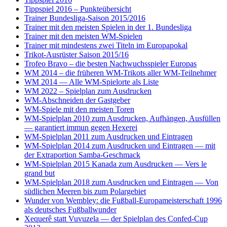
Tippspiel 2016 – Punkteübersicht
Trainer Bundesliga-Saison 2015/2016
Trainer mit den meisten Spielen in der 1. Bundesliga
Trainer mit den meisten WM-Spielen
Trainer mit mindestens zwei Titeln im Europapokal
Trikot-Ausrüster Saison 2015/16
Trofeo Bravo – die besten Nachwuchsspieler Europas
WM 2014 – die früheren WM-Trikots aller WM-Teilnehmer
WM 2014 — Alle WM-Spielorte als Liste
WM 2022 – Spielplan zum Ausdrucken
WM-Abschneiden der Gastgeber
WM-Spiele mit den meisten Toren
WM-Spielplan 2010 zum Ausdrucken, Aufhängen, Ausfüllen
— garantiert immun gegen Hexerei
WM-Spielplan 2011 zum Ausdrucken und Eintragen
WM-Spielplan 2014 zum Ausdrucken und Eintragen — mit
der Extraportion Samba-Geschmack
WM-Spielplan 2015 Kanada zum Ausdrucken — Vers le
grand but
WM-Spielplan 2018 zum Ausdrucken und Eintragen — Von
südlichen Meeren bis zum Polargebiet
Wunder von Wembley: die Fußball-Europameisterschaft 1996
als deutsches Fußballwunder
Xequerê statt Vuvuzela — der Spielplan des Confed-Cup