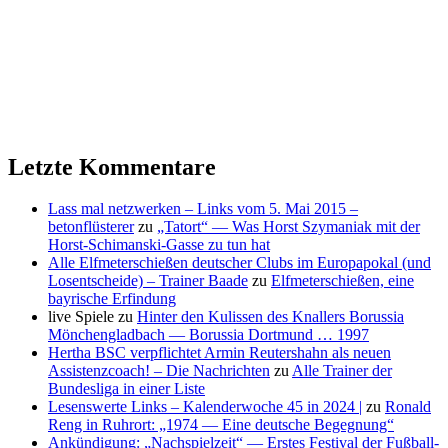
Letzte Kommentare
Lass mal netzwerken – Links vom 5. Mai 2015 –
betonflüsterer
zu
„Tatort“ — Was Horst Szymaniak mit der
Horst-Schimanski-Gasse zu tun hat
Alle Elfmeterschießen deutscher Clubs im Europapokal (und
Losentscheide) – Trainer Baade
zu
Elfmeterschießen, eine
bayrische Erfindung
live Spiele
zu
Hinter den Kulissen des Knallers Borussia
Mönchengladbach — Borussia Dortmund … 1997
Hertha BSC verpflichtet Armin Reutershahn als neuen
Assistenzcoach! – Die Nachrichten
zu
Alle Trainer der
Bundesliga in einer Liste
Lesenswerte Links – Kalenderwoche 45 in 2024 |
zu
Ronald
Reng in Ruhrort: „1974 — Eine deutsche Begegnung“
Ankündigung: „Nachspielzeit“ — Erstes Festival der Fußball-