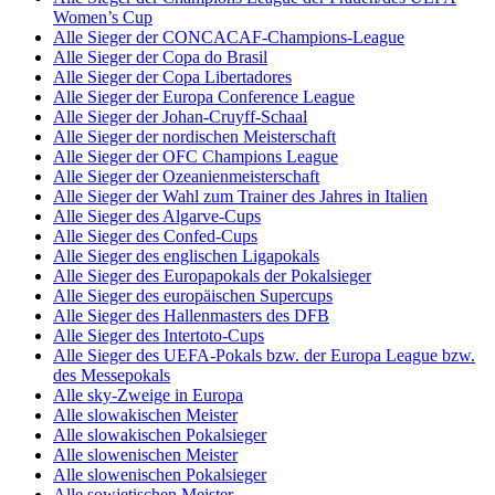
Women’s Cup
Alle Sieger der CONCACAF-Champions-League
Alle Sieger der Copa do Brasil
Alle Sieger der Copa Libertadores
Alle Sieger der Europa Conference League
Alle Sieger der Johan-Cruyff-Schaal
Alle Sieger der nordischen Meisterschaft
Alle Sieger der OFC Champions League
Alle Sieger der Ozeanienmeisterschaft
Alle Sieger der Wahl zum Trainer des Jahres in Italien
Alle Sieger des Algarve-Cups
Alle Sieger des Confed-Cups
Alle Sieger des englischen Ligapokals
Alle Sieger des Europapokals der Pokalsieger
Alle Sieger des europäischen Supercups
Alle Sieger des Hallenmasters des DFB
Alle Sieger des Intertoto-Cups
Alle Sieger des UEFA-Pokals bzw. der Europa League bzw.
des Messepokals
Alle sky-Zweige in Europa
Alle slowakischen Meister
Alle slowakischen Pokalsieger
Alle slowenischen Meister
Alle slowenischen Pokalsieger
Alle sowjetischen Meister