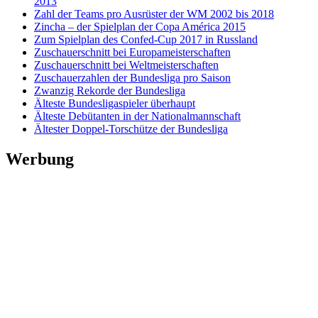
2013
Zahl der Teams pro Ausrüster der WM 2002 bis 2018
Zincha – der Spielplan der Copa América 2015
Zum Spielplan des Confed-Cup 2017 in Russland
Zuschauerschnitt bei Europameisterschaften
Zuschauerschnitt bei Weltmeisterschaften
Zuschauerzahlen der Bundesliga pro Saison
Zwanzig Rekorde der Bundesliga
Älteste Bundesligaspieler überhaupt
Älteste Debütanten in der Nationalmannschaft
Ältester Doppel-Torschütze der Bundesliga
Werbung