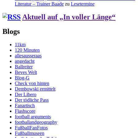
Literatur – Trainer Baade
zu
Lesetermine
Aktuell auf „In voller Länge“
Blogs
11km
120 Minuten
allesausseraas
angedacht
Ballreiter
Beves Welt
Blog-G
Check von hinten
Dembowski ermittelt
Der Libero
Der tödliche Pass
Fanartisch
Flashscore
football arguments
footballandgeography
FußballFanFotos
Fußballmuseen