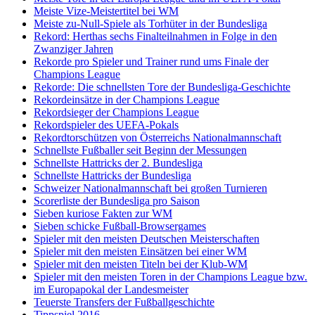
Meiste Vize-Meistertitel bei WM
Meiste zu-Null-Spiele als Torhüter in der Bundesliga
Rekord: Herthas sechs Finalteilnahmen in Folge in den
Zwanziger Jahren
Rekorde pro Spieler und Trainer rund ums Finale der
Champions League
Rekorde: Die schnellsten Tore der Bundesliga-Geschichte
Rekordeinsätze in der Champions League
Rekordsieger der Champions League
Rekordspieler des UEFA-Pokals
Rekordtorschützen von Österreichs Nationalmannschaft
Schnellste Fußballer seit Beginn der Messungen
Schnellste Hattricks der 2. Bundesliga
Schnellste Hattricks der Bundesliga
Schweizer Nationalmannschaft bei großen Turnieren
Scorerliste der Bundesliga pro Saison
Sieben kuriose Fakten zur WM
Sieben schicke Fußball-Browsergames
Spieler mit den meisten Deutschen Meisterschaften
Spieler mit den meisten Einsätzen bei einer WM
Spieler mit den meisten Titeln bei der Klub-WM
Spieler mit den meisten Toren in der Champions League bzw.
im Europapokal der Landesmeister
Teuerste Transfers der Fußballgeschichte
Tippspiel 2016