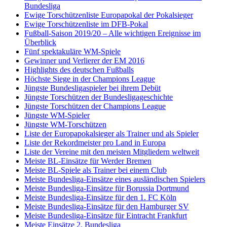
Bundesliga
Ewige Torschützenliste Europapokal der Pokalsieger
Ewige Torschützenliste im DFB-Pokal
Fußball-Saison 2019/20 – Alle wichtigen Ereignisse im
Überblick
Fünf spektakuläre WM-Spiele
Gewinner und Verlierer der EM 2016
Highlights des deutschen Fußballs
Höchste Siege in der Champions League
Jüngste Bundesligaspieler bei ihrem Debüt
Jüngste Torschützen der Bundesligageschichte
Jüngste Torschützen der Champions League
Jüngste WM-Spieler
Jüngste WM-Torschützen
Liste der Europapokalsieger als Trainer und als Spieler
Liste der Rekordmeister pro Land in Europa
Liste der Vereine mit den meisten Mitgliedern weltweit
Meiste BL-Einsätze für Werder Bremen
Meiste BL-Spiele als Trainer bei einem Club
Meiste Bundesliga-Einsätze eines ausländischen Spielers
Meiste Bundesliga-Einsätze für Borussia Dortmund
Meiste Bundesliga-Einsätze für den 1. FC Köln
Meiste Bundesliga-Einsätze für den Hamburger SV
Meiste Bundesliga-Einsätze für Eintracht Frankfurt
Meiste Einsätze 2. Bundesliga