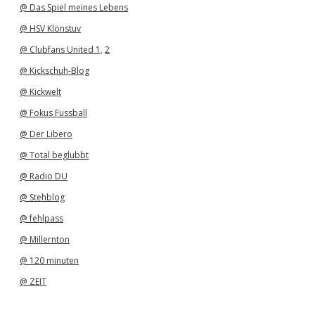
@ Das Spiel meines Lebens
@ HSV Klönstuv
@ Clubfans United 1
,
2
@ Kickschuh-Blog
@ Kickwelt
@ Fokus Fussball
@ Der Libero
@ Total beglubbt
@ Radio DU
@ Stehblog
@ fehlpass
@ Millernton
@ 120 minuten
@ ZEIT