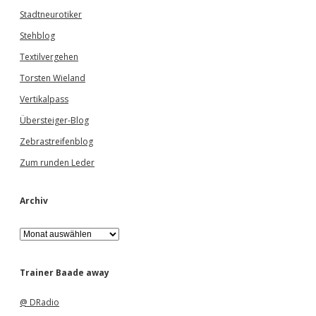
Stadtneurotiker
Stehblog
Textilvergehen
Torsten Wieland
Vertikalpass
Übersteiger-Blog
Zebrastreifenblog
Zum runden Leder
Archiv
A
r
c
h
Trainer Baade away
i
v
@ DRadio