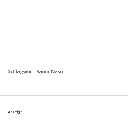
a
d
e
Schlagwort:
Samir Nasri
S
Anzeige