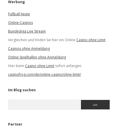
Werbung
Fußball heute
Online-Casinos
Bundesliga Live Stream
Vergleichen und finden Sie hier ein Online
Casino ohne Limit
Casinos ohne Anmeldung
Online Spielhallen ohne Anmeldung
Hier beim
Casino ohne Limit
sofort anfangen.
casinofrog.com/de/online-casino/ohne-limit/
Im Blog suchen
S
u
c
h
e
Partner
n