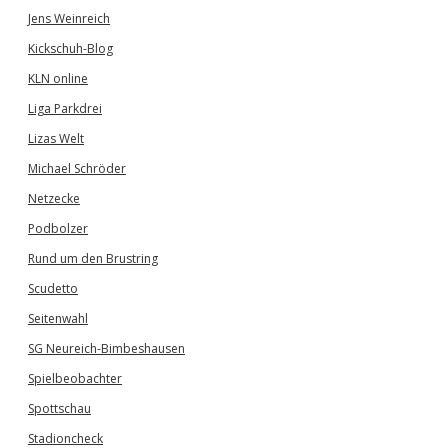
Jens Weinreich
Kickschuh-Blog
KLN online
Liga Parkdrei
Lizas Welt
Michael Schröder
Netzecke
Podbolzer
Rund um den Brustring
Scudetto
Seitenwahl
SG Neureich-Bimbeshausen
Spielbeobachter
Spottschau
Stadioncheck