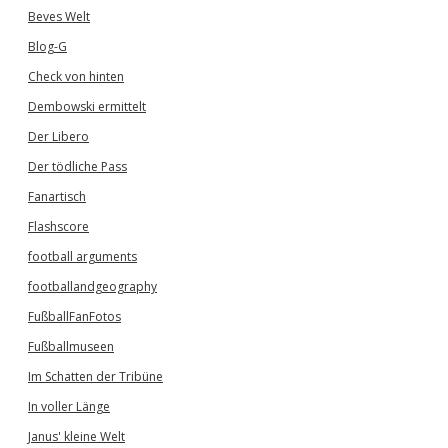
Beves Welt
Blog-G
Check von hinten
Dembowski ermittelt
Der Libero
Der tödliche Pass
Fanartisch
Flashscore
football arguments
footballandgeography
FußballFanFotos
Fußballmuseen
Im Schatten der Tribüne
In voller Länge
Janus' kleine Welt