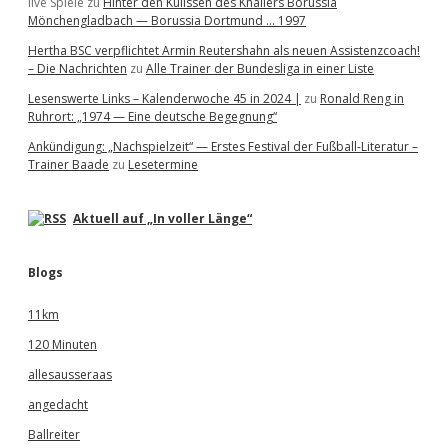
live Spiele
zu
Hinter den Kulissen des Knallers Borussia
Mönchengladbach — Borussia Dortmund … 1997
Hertha BSC verpflichtet Armin Reutershahn als neuen Assistenzcoach!
– Die Nachrichten
zu
Alle Trainer der Bundesliga in einer Liste
Lesenswerte Links – Kalenderwoche 45 in 2024 |
zu
Ronald Reng in
Ruhrort: „1974 — Eine deutsche Begegnung“
Ankündigung: „Nachspielzeit“ — Erstes Festival der Fußball-Literatur –
Trainer Baade
zu
Lesetermine
Aktuell auf „In voller Länge“
Blogs
11km
120 Minuten
allesausseraas
angedacht
Ballreiter