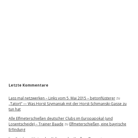
i
d
e
b
a
r
Letzte Kommentare
Lass mal netzwerken – Links vom 5. Mai 2015 – betonflüsterer
zu
„Tatort“ — Was Horst Szymaniak mit der Horst-Schimanski-Gasse zu
tun hat
Alle Elfmeterschießen deutscher Clubs im Europapokal (und
Losentscheide) – Trainer Baade
zu
Elfmeterschießen, eine bayrische
Erfindung