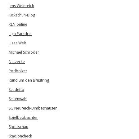
Jens Weinreich
Kickschuh-Blog
KLN online
Liga Parkdrei
Lizas Welt
Michael Schröder
Netzecke
Podbolzer
Rund um den Brustring
Scudetto
Seitenwahl
SG Neureich-Bimbeshausen
Spielbeobachter
Spottschau
Stadioncheck