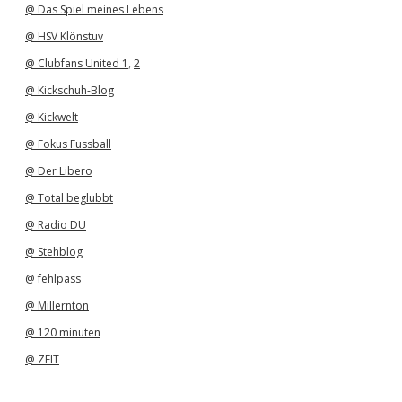
@ Das Spiel meines Lebens
@ HSV Klönstuv
@ Clubfans United 1
,
2
@ Kickschuh-Blog
@ Kickwelt
@ Fokus Fussball
@ Der Libero
@ Total beglubbt
@ Radio DU
@ Stehblog
@ fehlpass
@ Millernton
@ 120 minuten
@ ZEIT