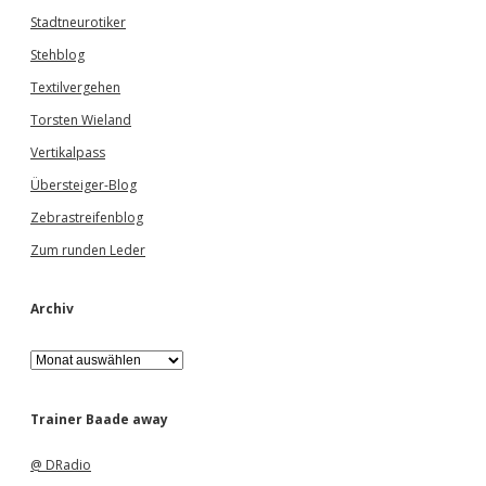
Stadtneurotiker
Stehblog
Textilvergehen
Torsten Wieland
Vertikalpass
Übersteiger-Blog
Zebrastreifenblog
Zum runden Leder
Archiv
A
r
c
h
Trainer Baade away
i
v
@ DRadio