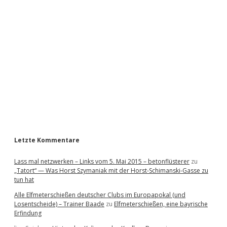
i
d
e
b
a
r
Letzte Kommentare
Lass mal netzwerken – Links vom 5. Mai 2015 – betonflüsterer
zu
„Tatort“ — Was Horst Szymaniak mit der Horst-Schimanski-Gasse zu
tun hat
Alle Elfmeterschießen deutscher Clubs im Europapokal (und
Losentscheide) – Trainer Baade
zu
Elfmeterschießen, eine bayrische
Erfindung