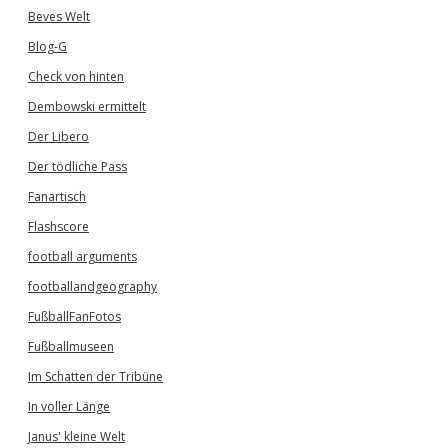
Beves Welt
Blog-G
Check von hinten
Dembowski ermittelt
Der Libero
Der tödliche Pass
Fanartisch
Flashscore
football arguments
footballandgeography
FußballFanFotos
Fußballmuseen
Im Schatten der Tribüne
In voller Länge
Janus' kleine Welt