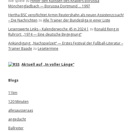
live Spiele
zu
Hinter den Kulissen des Knallers Borussia
Mönchengladbach — Borussia Dortmund … 1997
Hertha BSC verpflichtet Armin Reutershahn als neuen Assistenzcoach!
– Die Nachrichten
zu
Alle Trainer der Bundesliga in einer Liste
Lesenswerte Links – Kalenderwoche 45 in 2024 |
zu
Ronald Reng in
Ruhrort: „1974 — Eine deutsche Begegnung“
Ankündigung: „Nachspielzeit“ — Erstes Festival der Fußball-Literatur –
Trainer Baade
zu
Lesetermine
Aktuell auf „In voller Länge“
Blogs
11km
120 Minuten
allesausseraas
angedacht
Ballreiter