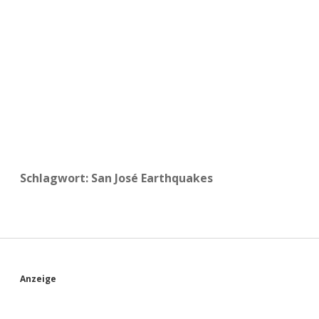
a
d
e
Schlagwort:
San José Earthquakes
S
Anzeige