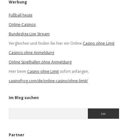
Werbung
Fußball heute
Online-Casinos
Bundesliga Live Stream
Vergleichen und finden Sie hier ein Online
Casino ohne Limit
Casinos ohne Anmeldung
Online Spielhallen ohne Anmeldung
Hier beim
Casino ohne Limit
sofort anfangen.
casinofrog.com/de/online-casino/ohne-limit/
Im Blog suchen
S
u
c
h
e
Partner
n