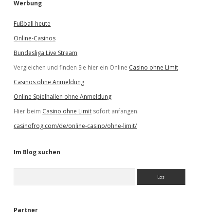
Werbung
Fußball heute
Online-Casinos
Bundesliga Live Stream
Vergleichen und finden Sie hier ein Online
Casino ohne Limit
Casinos ohne Anmeldung
Online Spielhallen ohne Anmeldung
Hier beim
Casino ohne Limit
sofort anfangen.
casinofrog.com/de/online-casino/ohne-limit/
Im Blog suchen
S
u
c
h
e
Partner
n