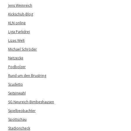
Jens Weinreich
Kickschuh-Blog
KLN online
Liga Parkdrei
Lizas Welt
Michael Schröder
Netzecke
Podbolzer
Rund um den Brustring
Scudetto
Seitenwahl
SG Neureich-Bimbeshausen
Spielbeobachter
Spottschau
Stadioncheck