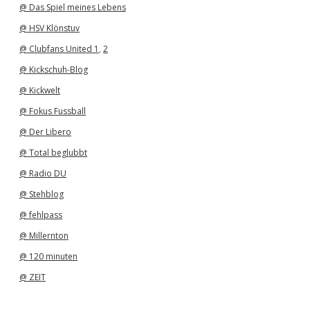
@ Das Spiel meines Lebens
@ HSV Klönstuv
@ Clubfans United 1
,
2
@ Kickschuh-Blog
@ Kickwelt
@ Fokus Fussball
@ Der Libero
@ Total beglubbt
@ Radio DU
@ Stehblog
@ fehlpass
@ Millernton
@ 120 minuten
@ ZEIT