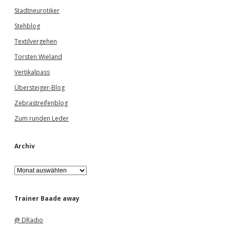
Stadtneurotiker
Stehblog
Textilvergehen
Torsten Wieland
Vertikalpass
Übersteiger-Blog
Zebrastreifenblog
Zum runden Leder
Archiv
A
r
c
h
Trainer Baade away
i
v
@ DRadio