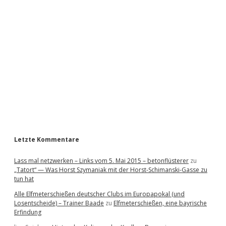
i
d
e
b
a
r
Letzte Kommentare
Lass mal netzwerken – Links vom 5. Mai 2015 – betonflüsterer
zu
„Tatort“ — Was Horst Szymaniak mit der Horst-Schimanski-Gasse zu
tun hat
Alle Elfmeterschießen deutscher Clubs im Europapokal (und
Losentscheide) – Trainer Baade
zu
Elfmeterschießen, eine bayrische
Erfindung