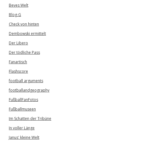
Beves Welt
Blog-G
Check von hinten
Dembowski ermittelt
Der Libero
Der tödliche Pass
Fanartisch
Flashscore
football arguments
footballandgeography
FußballFanFotos
Fußballmuseen
Im Schatten der Tribüne
In voller Länge
Janus' kleine Welt