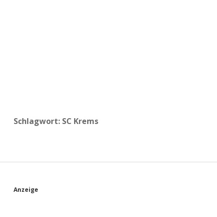
a
d
e
Schlagwort:
SC Krems
S
Anzeige