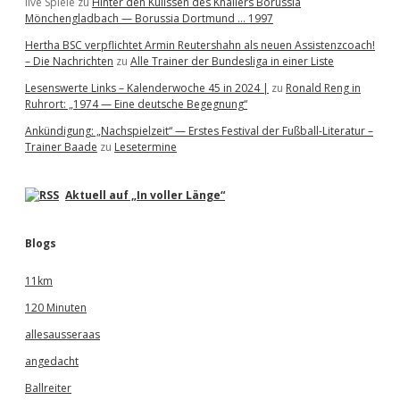
live Spiele
zu
Hinter den Kulissen des Knallers Borussia
Mönchengladbach — Borussia Dortmund … 1997
Hertha BSC verpflichtet Armin Reutershahn als neuen Assistenzcoach!
– Die Nachrichten
zu
Alle Trainer der Bundesliga in einer Liste
Lesenswerte Links – Kalenderwoche 45 in 2024 |
zu
Ronald Reng in
Ruhrort: „1974 — Eine deutsche Begegnung“
Ankündigung: „Nachspielzeit“ — Erstes Festival der Fußball-Literatur –
Trainer Baade
zu
Lesetermine
Aktuell auf „In voller Länge“
Blogs
11km
120 Minuten
allesausseraas
angedacht
Ballreiter