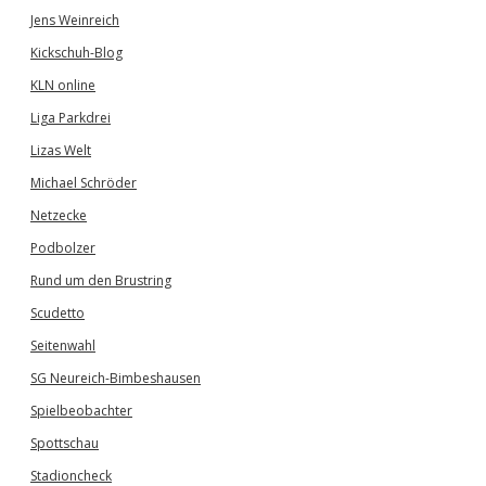
Jens Weinreich
Kickschuh-Blog
KLN online
Liga Parkdrei
Lizas Welt
Michael Schröder
Netzecke
Podbolzer
Rund um den Brustring
Scudetto
Seitenwahl
SG Neureich-Bimbeshausen
Spielbeobachter
Spottschau
Stadioncheck