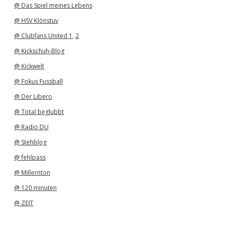
@ Das Spiel meines Lebens
@ HSV Klönstuv
@ Clubfans United 1
,
2
@ Kickschuh-Blog
@ Kickwelt
@ Fokus Fussball
@ Der Libero
@ Total beglubbt
@ Radio DU
@ Stehblog
@ fehlpass
@ Millernton
@ 120 minuten
@ ZEIT