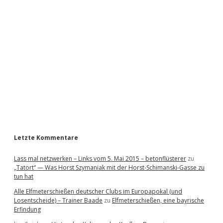
i
d
e
b
a
r
Letzte Kommentare
Lass mal netzwerken – Links vom 5. Mai 2015 – betonflüsterer
zu
„Tatort“ — Was Horst Szymaniak mit der Horst-Schimanski-Gasse zu
tun hat
Alle Elfmeterschießen deutscher Clubs im Europapokal (und
Losentscheide) – Trainer Baade
zu
Elfmeterschießen, eine bayrische
Erfindung