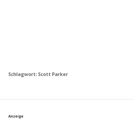
a
d
e
Schlagwort:
Scott Parker
S
Anzeige