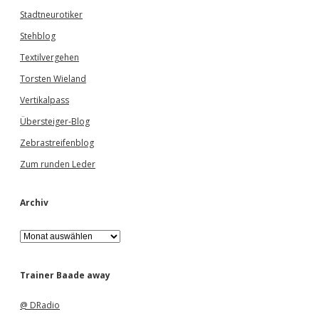
Stadtneurotiker
Stehblog
Textilvergehen
Torsten Wieland
Vertikalpass
Übersteiger-Blog
Zebrastreifenblog
Zum runden Leder
Archiv
A
r
c
h
Trainer Baade away
i
v
@ DRadio