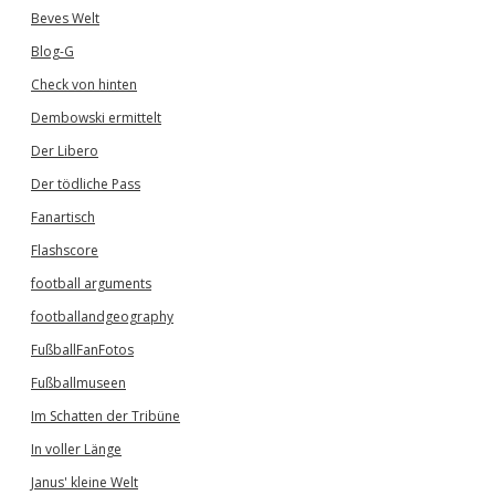
Beves Welt
Blog-G
Check von hinten
Dembowski ermittelt
Der Libero
Der tödliche Pass
Fanartisch
Flashscore
football arguments
footballandgeography
FußballFanFotos
Fußballmuseen
Im Schatten der Tribüne
In voller Länge
Janus' kleine Welt