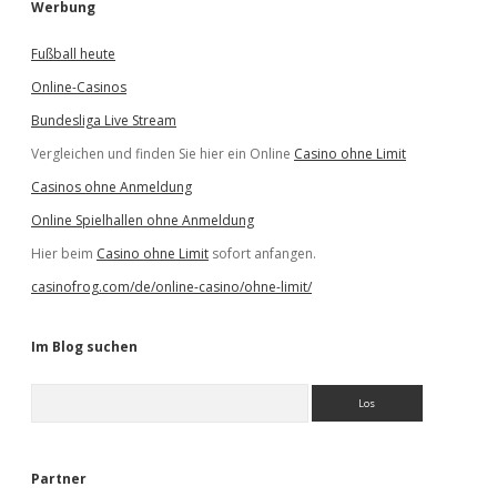
Werbung
Fußball heute
Online-Casinos
Bundesliga Live Stream
Vergleichen und finden Sie hier ein Online
Casino ohne Limit
Casinos ohne Anmeldung
Online Spielhallen ohne Anmeldung
Hier beim
Casino ohne Limit
sofort anfangen.
casinofrog.com/de/online-casino/ohne-limit/
Im Blog suchen
S
u
c
h
e
Partner
n