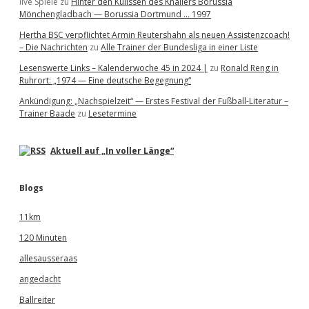
live Spiele
zu
Hinter den Kulissen des Knallers Borussia
Mönchengladbach — Borussia Dortmund … 1997
Hertha BSC verpflichtet Armin Reutershahn als neuen Assistenzcoach!
– Die Nachrichten
zu
Alle Trainer der Bundesliga in einer Liste
Lesenswerte Links – Kalenderwoche 45 in 2024 |
zu
Ronald Reng in
Ruhrort: „1974 — Eine deutsche Begegnung“
Ankündigung: „Nachspielzeit“ — Erstes Festival der Fußball-Literatur –
Trainer Baade
zu
Lesetermine
Aktuell auf „In voller Länge“
Blogs
11km
120 Minuten
allesausseraas
angedacht
Ballreiter