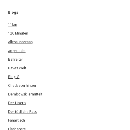
Blogs
11km
120 Minuten
allesausseraas
angedacht
Ballreiter
Beves Welt
Blog-G
Check von hinten
Dembowski ermittelt
Der Libero
Der tödliche Pass
Fanartisch
Flashscore