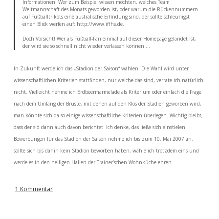
Informationen. Wer zum Beispiel wissen möchten, welches Team
Weltmannschaft des Monats geworden ist, oder warum die Rückennummern
auf Fußballtrikots eine australische Erfindung sind, der sollte schleunigst
einen Blick werfen auf: http://www.iffhs.de.
Doch Vorsicht! Wer als Fußball-Fan einmal auf dieser Homepage gelandet ist,
der wird sie so schnell nicht wieder verlassen können …
In Zukunft werde ich das „Stadion der Saison“ wählen. Die Wahl wird unter
wissenschaftlichen Kriterien stattfinden, nur welche das sind, verrate ich natürlich
nicht. Vielleicht nehme ich Erdbeermarmelade als Kriterium oder einfach die Frage
nach dem Umfang der Brüste, mit denen auf den Klos der Stadien geworben wird,
man könnte sich da so einige wissenschaftliche Kriterien überlegen. Wichtig bleibt,
dass der sid dann auch davon berichtet. Ich denke, das ließe sich einstielen.
Bewerbungen für das Stadion der Saison nehme ich bis zum 10. Mai 2007 an,
sollte sich bis dahin kein Stadion beworben haben, wähle ich trotzdem eins und
werde es in den heiligen Hallen der Trainer’schen Wohnküche ehren.
1 Kommentar