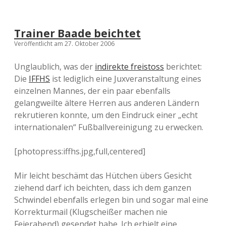
Trainer Baade beichtet
Veröffentlicht am 27. Oktober 2006
Unglaublich, was der
indirekte freistoss
berichtet:
Die
IFFHS
ist lediglich eine Juxveranstaltung eines
einzelnen Mannes, der ein paar ebenfalls
gelangweilte ältere Herren aus anderen Ländern
rekrutieren konnte, um den Eindruck einer „echt
internationalen“ Fußballvereinigung zu erwecken.
[photopress:iffhs.jpg,full,centered]
Mir leicht beschämt das Hütchen übers Gesicht
ziehend darf ich beichten, dass ich dem ganzen
Schwindel ebenfalls erlegen bin und sogar mal eine
Korrekturmail (Klugscheißer machen nie
Feierabend) gesendet habe. Ich erhielt eine