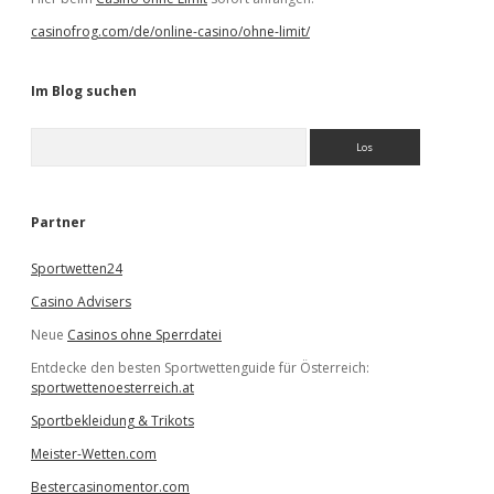
casinofrog.com/de/online-casino/ohne-limit/
Im Blog suchen
S
u
c
h
e
Partner
n
Sportwetten24
Casino Advisers
Neue
Casinos ohne Sperrdatei
Entdecke den besten Sportwettenguide für Österreich:
sportwettenoesterreich.at
Sportbekleidung & Trikots
Meister-Wetten.com
Bestercasinomentor.com