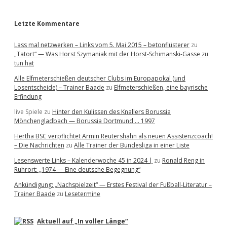
r
Letzte Kommentare
Lass mal netzwerken – Links vom 5. Mai 2015 – betonflüsterer
zu
„Tatort“ — Was Horst Szymaniak mit der Horst-Schimanski-Gasse zu
tun hat
Alle Elfmeterschießen deutscher Clubs im Europapokal (und
Losentscheide) – Trainer Baade
zu
Elfmeterschießen, eine bayrische
Erfindung
live Spiele
zu
Hinter den Kulissen des Knallers Borussia
Mönchengladbach — Borussia Dortmund … 1997
Hertha BSC verpflichtet Armin Reutershahn als neuen Assistenzcoach!
– Die Nachrichten
zu
Alle Trainer der Bundesliga in einer Liste
Lesenswerte Links – Kalenderwoche 45 in 2024 |
zu
Ronald Reng in
Ruhrort: „1974 — Eine deutsche Begegnung“
Ankündigung: „Nachspielzeit“ — Erstes Festival der Fußball-Literatur –
Trainer Baade
zu
Lesetermine
Aktuell auf „In voller Länge“