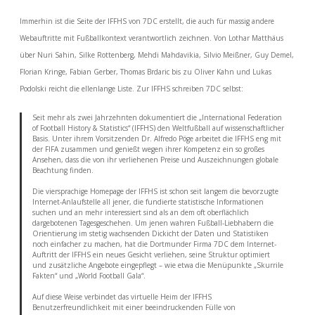
Immerhin ist die Seite der IFFHS von 7DC erstellt, die auch für massig andere
Webauftritte mit Fußballkontext verantwortlich zeichnen. Von Lothar Matthäus
über Nuri Sahin, Silke Rottenberg, Mehdi Mahdavikia, Silvio Meißner, Guy Demel,
Florian Kringe, Fabian Gerber, Thomas Brdaric bis zu Oliver Kahn und Lukas
Podolski reicht die ellenlange Liste. Zur IFFHS schreiben 7DC selbst:
Seit mehr als zwei Jahrzehnten dokumentiert die „International Federation
of Football History & Statistics“ (IFFHS) den Weltfußball auf wissenschaftlicher
Basis. Unter ihrem Vorsitzenden Dr. Alfredo Pöge arbeitet die IFFHS eng mit
der FIFA zusammen und genießt wegen ihrer Kompetenz ein so großes
Ansehen, dass die von ihr verliehenen Preise und Auszeichnungen globale
Beachtung finden.
Die viersprachige Homepage der IFFHS ist schon seit langem die bevorzugte
Internet-Anlaufstelle all jener, die fundierte statistische Informationen
suchen und an mehr interessiert sind als an dem oft oberflächlich
dargebotenen Tagesgeschehen. Um jenen wahren Fußball-Liebhabern die
Orientierung im stetig wachsenden Dickicht der Daten und Statistiken
noch einfacher zu machen, hat die Dortmunder Firma 7DC dem Internet-
Auftritt der IFFHS ein neues Gesicht verliehen, seine Struktur optimiert
und zusätzliche Angebote eingepflegt – wie etwa die Menüpunkte „Skurrile
Fakten“ und „World Football Gala“.
Auf diese Weise verbindet das virtuelle Heim der IFFHS
Benutzerfreundlichkeit mit einer beeindruckenden Fülle von