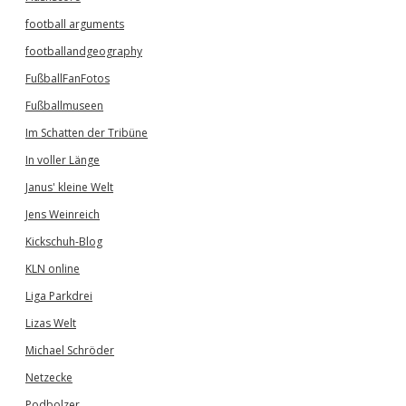
football arguments
footballandgeography
FußballFanFotos
Fußballmuseen
Im Schatten der Tribüne
In voller Länge
Janus' kleine Welt
Jens Weinreich
Kickschuh-Blog
KLN online
Liga Parkdrei
Lizas Welt
Michael Schröder
Netzecke
Podbolzer