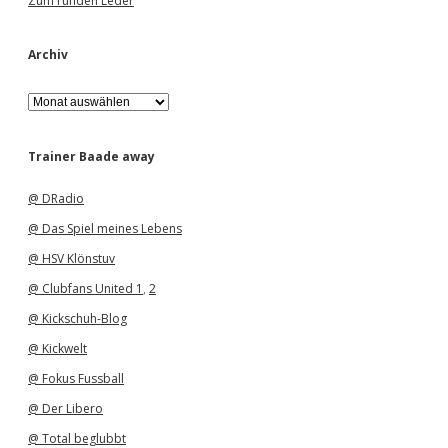
Zum runden Leder
Archiv
A
r
c
h
Trainer Baade away
i
v
@ DRadio
@ Das Spiel meines Lebens
@ HSV Klönstuv
@ Clubfans United 1
,
2
@ Kickschuh-Blog
@ Kickwelt
@ Fokus Fussball
@ Der Libero
@ Total beglubbt