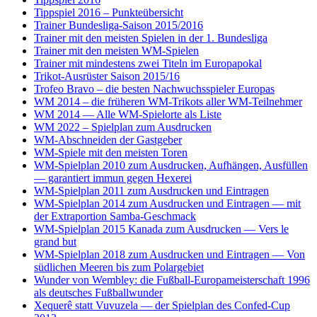
Tippspiel 2016 – Punkteübersicht
Trainer Bundesliga-Saison 2015/2016
Trainer mit den meisten Spielen in der 1. Bundesliga
Trainer mit den meisten WM-Spielen
Trainer mit mindestens zwei Titeln im Europapokal
Trikot-Ausrüster Saison 2015/16
Trofeo Bravo – die besten Nachwuchsspieler Europas
WM 2014 – die früheren WM-Trikots aller WM-Teilnehmer
WM 2014 — Alle WM-Spielorte als Liste
WM 2022 – Spielplan zum Ausdrucken
WM-Abschneiden der Gastgeber
WM-Spiele mit den meisten Toren
WM-Spielplan 2010 zum Ausdrucken, Aufhängen, Ausfüllen
— garantiert immun gegen Hexerei
WM-Spielplan 2011 zum Ausdrucken und Eintragen
WM-Spielplan 2014 zum Ausdrucken und Eintragen — mit
der Extraportion Samba-Geschmack
WM-Spielplan 2015 Kanada zum Ausdrucken — Vers le
grand but
WM-Spielplan 2018 zum Ausdrucken und Eintragen — Von
südlichen Meeren bis zum Polargebiet
Wunder von Wembley: die Fußball-Europameisterschaft 1996
als deutsches Fußballwunder
Xequerê statt Vuvuzela — der Spielplan des Confed-Cup