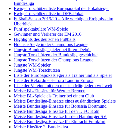
Bundesliga
Ewige Torschützenliste Europapokal der Pokalsieger
Ewige Torschützenliste im DFB-Pokal
Fußball-Saison 2019/20 – Alle wichtigen Ereignisse im
Überblick
Fünf spektakuläre WM-Spiele
Gewinner und Verlierer der EM 2016
Highlights des deutschen Fußballs
Höchste Siege in der Champions League
Jüngste Bundesligaspieler bei ihrem Debüt
Jüngste Torschützen der Bundesligageschichte
Jüngste Torschützen der Champions League
Jüngste WM-Spieler
Jüngste WM-Torschützen
Liste der Europapokalsieger als Trainer und als Spieler
Liste der Rekordmeister pro Land in Europa
Liste der Vereine mit den meisten Mitgliedern weltweit
Meiste BL-Einsätze für Werder Bremen
Meiste BL-Spiele als Trainer bei einem Club
Meiste Bundesliga-Einsätze eines ausländischen Spielers
Meiste Bundesliga-Einsätze für Borussia Dortmund
Meiste Bundesliga-Einsätze für den 1. FC Köln
Meiste Bundesliga-Einsätze für den Hamburger SV
Meiste Bundesliga-Einsätze für Eintracht Frankfurt
Meiste Einsätze 2. Bundesliga