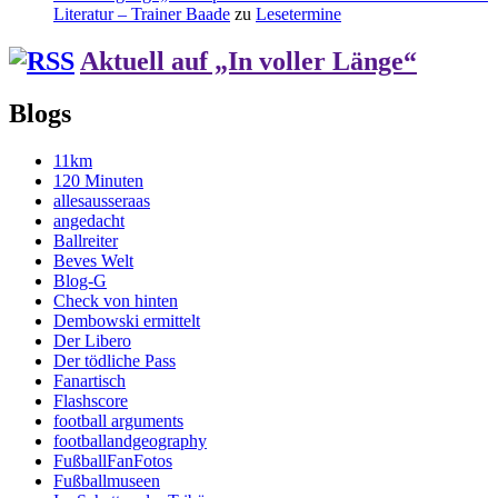
Literatur – Trainer Baade
zu
Lesetermine
Aktuell auf „In voller Länge“
Blogs
11km
120 Minuten
allesausseraas
angedacht
Ballreiter
Beves Welt
Blog-G
Check von hinten
Dembowski ermittelt
Der Libero
Der tödliche Pass
Fanartisch
Flashscore
football arguments
footballandgeography
FußballFanFotos
Fußballmuseen