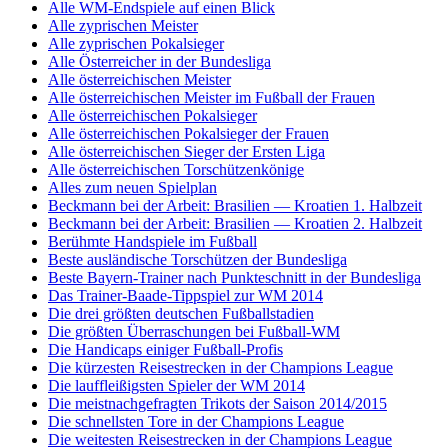
Alle WM-Endspiele auf einen Blick
Alle zyprischen Meister
Alle zyprischen Pokalsieger
Alle Österreicher in der Bundesliga
Alle österreichischen Meister
Alle österreichischen Meister im Fußball der Frauen
Alle österreichischen Pokalsieger
Alle österreichischen Pokalsieger der Frauen
Alle österreichischen Sieger der Ersten Liga
Alle österreichischen Torschützenkönige
Alles zum neuen Spielplan
Beckmann bei der Arbeit: Brasilien — Kroatien 1. Halbzeit
Beckmann bei der Arbeit: Brasilien — Kroatien 2. Halbzeit
Berühmte Handspiele im Fußball
Beste ausländische Torschützen der Bundesliga
Beste Bayern-Trainer nach Punkteschnitt in der Bundesliga
Das Trainer-Baade-Tippspiel zur WM 2014
Die drei größten deutschen Fußballstadien
Die größten Überraschungen bei Fußball-WM
Die Handicaps einiger Fußball-Profis
Die kürzesten Reisestrecken in der Champions League
Die lauffleißigsten Spieler der WM 2014
Die meistnachgefragten Trikots der Saison 2014/2015
Die schnellsten Tore in der Champions League
Die weitesten Reisestrecken in der Champions League