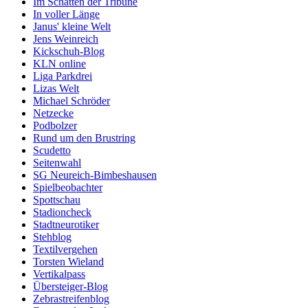
Im Schatten der Tribüne
In voller Länge
Janus' kleine Welt
Jens Weinreich
Kickschuh-Blog
KLN online
Liga Parkdrei
Lizas Welt
Michael Schröder
Netzecke
Podbolzer
Rund um den Brustring
Scudetto
Seitenwahl
SG Neureich-Bimbeshausen
Spielbeobachter
Spottschau
Stadioncheck
Stadtneurotiker
Stehblog
Textilvergehen
Torsten Wieland
Vertikalpass
Übersteiger-Blog
Zebrastreifenblog