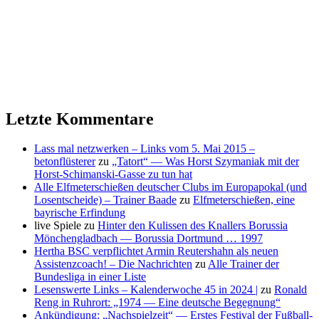
Letzte Kommentare
Lass mal netzwerken – Links vom 5. Mai 2015 –
betonflüsterer
zu
„Tatort“ — Was Horst Szymaniak mit der
Horst-Schimanski-Gasse zu tun hat
Alle Elfmeterschießen deutscher Clubs im Europapokal (und
Losentscheide) – Trainer Baade
zu
Elfmeterschießen, eine
bayrische Erfindung
live Spiele
zu
Hinter den Kulissen des Knallers Borussia
Mönchengladbach — Borussia Dortmund … 1997
Hertha BSC verpflichtet Armin Reutershahn als neuen
Assistenzcoach! – Die Nachrichten
zu
Alle Trainer der
Bundesliga in einer Liste
Lesenswerte Links – Kalenderwoche 45 in 2024 |
zu
Ronald
Reng in Ruhrort: „1974 — Eine deutsche Begegnung“
Ankündigung: „Nachspielzeit“ — Erstes Festival der Fußball-