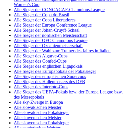
Women’s Cup
Alle Sieger der CONCACAF-Champions-League
Alle Sieger der Copa do Brasil
Alle Sieger der Copa Libertadores
Alle Sieger der Europa Conference League
Alle Sieger der Johan-Cruyff-Schaal
Alle Sieger der nordischen Meisterschaft
Alle Sieger der OFC Champions League
Alle Sieger der Ozeanienmeisterschaft
Alle Sieger der Wahl zum Trainer des Jahres in Italien
Alle Sieger des Algarve-Cups
Alle Sieger des Confed-Cups
Alle Sieger des englischen Ligapokals
Alle Sieger des Europapokals der Pokalsieger
Alle Sieger des europäischen Supercups
Alle Sieger des Hallenmasters des DFB
Alle Sieger des Intertoto-Cups
Alle Sieger des UEFA-Pokals bzw. der Europa League bzw.
des Messepokals
Alle sky-Zweige in Europa
Alle slowakischen Meister
Alle slowakischen Pokalsieger
Alle slowenischen Meister
Alle slowenischen Pokalsieger
Alle sowjetischen Meister