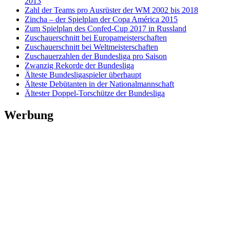
2013
Zahl der Teams pro Ausrüster der WM 2002 bis 2018
Zincha – der Spielplan der Copa América 2015
Zum Spielplan des Confed-Cup 2017 in Russland
Zuschauerschnitt bei Europameisterschaften
Zuschauerschnitt bei Weltmeisterschaften
Zuschauerzahlen der Bundesliga pro Saison
Zwanzig Rekorde der Bundesliga
Älteste Bundesligaspieler überhaupt
Älteste Debütanten in der Nationalmannschaft
Ältester Doppel-Torschütze der Bundesliga
Werbung