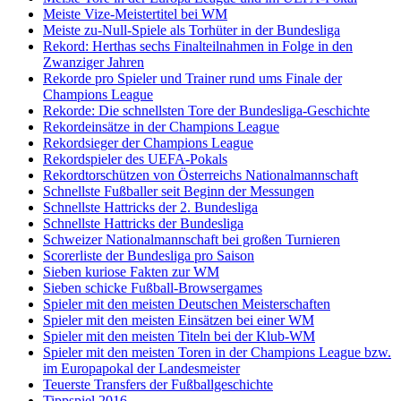
Meiste Vize-Meistertitel bei WM
Meiste zu-Null-Spiele als Torhüter in der Bundesliga
Rekord: Herthas sechs Finalteilnahmen in Folge in den
Zwanziger Jahren
Rekorde pro Spieler und Trainer rund ums Finale der
Champions League
Rekorde: Die schnellsten Tore der Bundesliga-Geschichte
Rekordeinsätze in der Champions League
Rekordsieger der Champions League
Rekordspieler des UEFA-Pokals
Rekordtorschützen von Österreichs Nationalmannschaft
Schnellste Fußballer seit Beginn der Messungen
Schnellste Hattricks der 2. Bundesliga
Schnellste Hattricks der Bundesliga
Schweizer Nationalmannschaft bei großen Turnieren
Scorerliste der Bundesliga pro Saison
Sieben kuriose Fakten zur WM
Sieben schicke Fußball-Browsergames
Spieler mit den meisten Deutschen Meisterschaften
Spieler mit den meisten Einsätzen bei einer WM
Spieler mit den meisten Titeln bei der Klub-WM
Spieler mit den meisten Toren in der Champions League bzw.
im Europapokal der Landesmeister
Teuerste Transfers der Fußballgeschichte
Tippspiel 2016