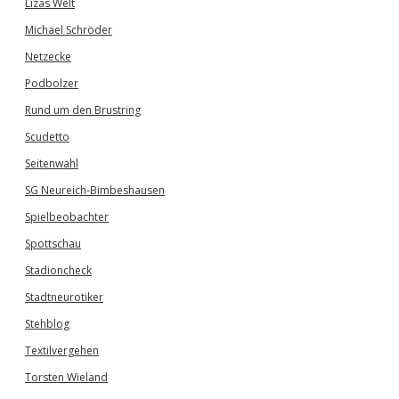
Lizas Welt
Michael Schröder
Netzecke
Podbolzer
Rund um den Brustring
Scudetto
Seitenwahl
SG Neureich-Bimbeshausen
Spielbeobachter
Spottschau
Stadioncheck
Stadtneurotiker
Stehblog
Textilvergehen
Torsten Wieland