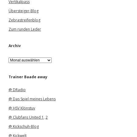
Vertikalpass
Übersteiger-Blog
Zebrastreifenblog
Zum runden Leder
Archiv
A
r
c
h
Trainer Baade away
i
v
@ DRadio
@ Das Spiel meines Lebens
@ HSV Klönstuv
@ Clubfans United 1
,
2
@ Kickschuh-Blog
@ Kickwelt