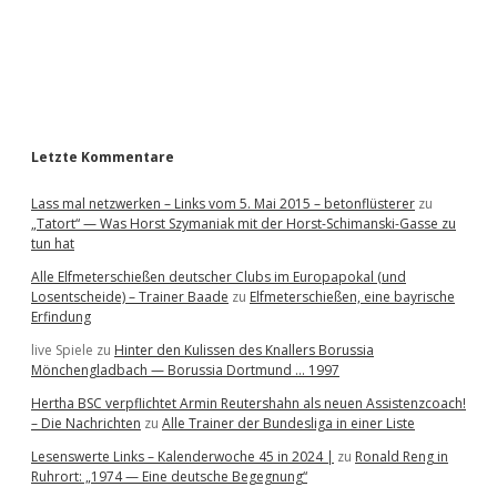
b
a
r
Letzte Kommentare
Lass mal netzwerken – Links vom 5. Mai 2015 – betonflüsterer
zu
„Tatort“ — Was Horst Szymaniak mit der Horst-Schimanski-Gasse zu
tun hat
Alle Elfmeterschießen deutscher Clubs im Europapokal (und
Losentscheide) – Trainer Baade
zu
Elfmeterschießen, eine bayrische
Erfindung
live Spiele
zu
Hinter den Kulissen des Knallers Borussia
Mönchengladbach — Borussia Dortmund … 1997
Hertha BSC verpflichtet Armin Reutershahn als neuen Assistenzcoach!
– Die Nachrichten
zu
Alle Trainer der Bundesliga in einer Liste
Lesenswerte Links – Kalenderwoche 45 in 2024 |
zu
Ronald Reng in
Ruhrort: „1974 — Eine deutsche Begegnung“