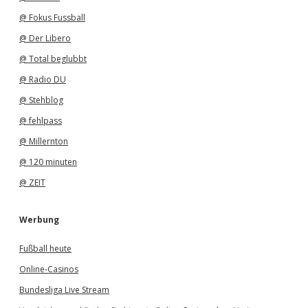
@ Fokus Fussball
@ Der Libero
@ Total beglubbt
@ Radio DU
@ Stehblog
@ fehlpass
@ Millernton
@ 120 minuten
@ ZEIT
Werbung
Fußball heute
Online-Casinos
Bundesliga Live Stream