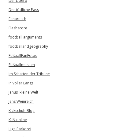
Der Libero
Der tödliche Pass
Fanartisch
Flashscore
football arguments
footballandgeography
FußballFanFotos
Fußballmuseen
Im Schatten der Tribüne
In voller Länge
Janus' kleine Welt
Jens Weinreich
Kickschuh-Blog
KLN online
Liga Parkdrei