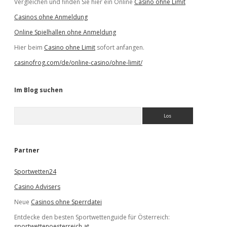
Vergleichen und finden Sie hier ein Online
Casino ohne Limit
Casinos ohne Anmeldung
Online Spielhallen ohne Anmeldung
Hier beim
Casino ohne Limit
sofort anfangen.
casinofrog.com/de/online-casino/ohne-limit/
Im Blog suchen
S
u
c
h
e
Partner
n
Sportwetten24
Casino Advisers
Neue
Casinos ohne Sperrdatei
Entdecke den besten Sportwettenguide für Österreich:
sportwettenoesterreich.at