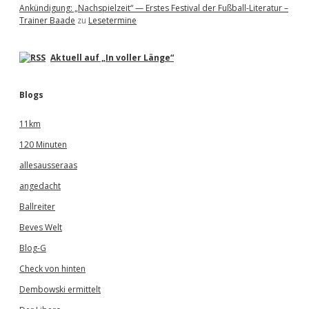
Ankündigung: „Nachspielzeit“ — Erstes Festival der Fußball-Literatur –
Trainer Baade
zu
Lesetermine
Aktuell auf „In voller Länge“
Blogs
11km
120 Minuten
allesausseraas
angedacht
Ballreiter
Beves Welt
Blog-G
Check von hinten
Dembowski ermittelt