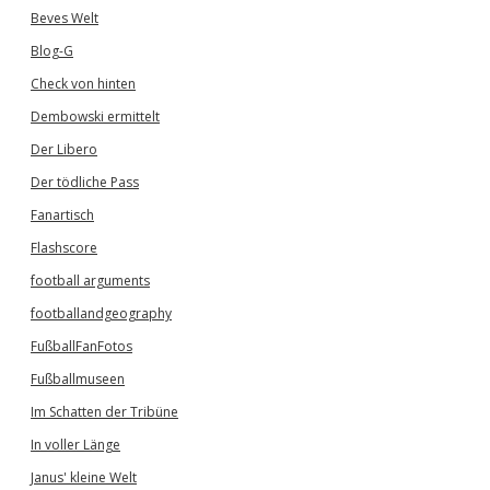
Beves Welt
Blog-G
Check von hinten
Dembowski ermittelt
Der Libero
Der tödliche Pass
Fanartisch
Flashscore
football arguments
footballandgeography
FußballFanFotos
Fußballmuseen
Im Schatten der Tribüne
In voller Länge
Janus' kleine Welt