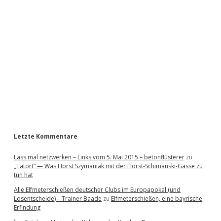
i
d
e
b
a
r
Letzte Kommentare
Lass mal netzwerken – Links vom 5. Mai 2015 – betonflüsterer
zu
„Tatort“ — Was Horst Szymaniak mit der Horst-Schimanski-Gasse zu
tun hat
Alle Elfmeterschießen deutscher Clubs im Europapokal (und
Losentscheide) – Trainer Baade
zu
Elfmeterschießen, eine bayrische
Erfindung