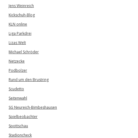
Jens Weinreich
Kickschuh-Blog
KLN online
Liga Parkdrei
Lizas Welt
Michael Schröder
Netzecke
Podbolzer
Rund um den Brustring
Scudetto
Seitenwahl
SG Neureich-Bimbeshausen
Spielbeobachter
Spottschau
Stadioncheck