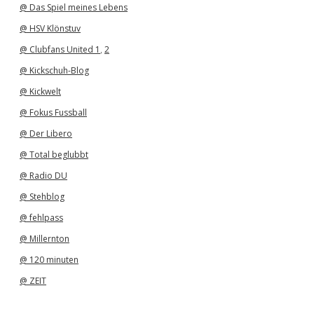
@ Das Spiel meines Lebens
@ HSV Klönstuv
@ Clubfans United 1
,
2
@ Kickschuh-Blog
@ Kickwelt
@ Fokus Fussball
@ Der Libero
@ Total beglubbt
@ Radio DU
@ Stehblog
@ fehlpass
@ Millernton
@ 120 minuten
@ ZEIT