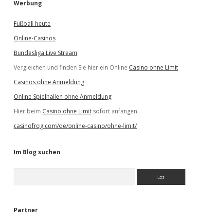
Werbung
Fußball heute
Online-Casinos
Bundesliga Live Stream
Vergleichen und finden Sie hier ein Online
Casino ohne Limit
Casinos ohne Anmeldung
Online Spielhallen ohne Anmeldung
Hier beim
Casino ohne Limit
sofort anfangen.
casinofrog.com/de/online-casino/ohne-limit/
Im Blog suchen
S
u
c
h
e
Partner
n