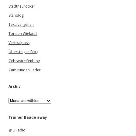
Stadtneurotiker
Stehblog
Textilvergehen
Torsten Wieland
Vertikalpass
Übersteiger-Blog
Zebrastreifenblog
Zum runden Leder
Archiv
A
r
c
h
Trainer Baade away
i
v
@ DRadio