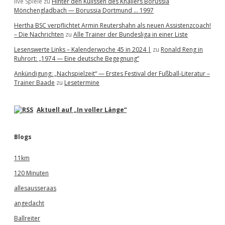
live Spiele
zu
Hinter den Kulissen des Knallers Borussia
Mönchengladbach — Borussia Dortmund … 1997
Hertha BSC verpflichtet Armin Reutershahn als neuen Assistenzcoach!
– Die Nachrichten
zu
Alle Trainer der Bundesliga in einer Liste
Lesenswerte Links – Kalenderwoche 45 in 2024 |
zu
Ronald Reng in
Ruhrort: „1974 — Eine deutsche Begegnung“
Ankündigung: „Nachspielzeit“ — Erstes Festival der Fußball-Literatur –
Trainer Baade
zu
Lesetermine
Aktuell auf „In voller Länge“
Blogs
11km
120 Minuten
allesausseraas
angedacht
Ballreiter