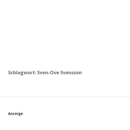
a
d
e
Schlagwort:
Sven-Ove Svensson
S
Anzeige