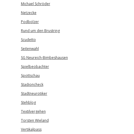
Michael Schröder
Netzecke
Podbolzer
Rund um den Brustring
Scudetto
Seitenwahl
SG Neureich-Bimbeshausen
Spielbeobachter
Spottschau
Stadioncheck
Stadtneurotiker
Stehblog
Textilvergehen
Torsten Wieland
Vertikalpass