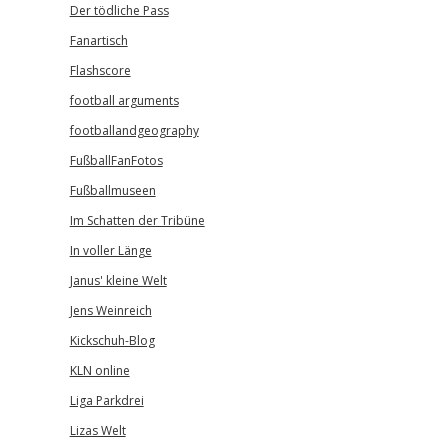
Der tödliche Pass
Fanartisch
Flashscore
football arguments
footballandgeography
FußballFanFotos
Fußballmuseen
Im Schatten der Tribüne
In voller Länge
Janus' kleine Welt
Jens Weinreich
Kickschuh-Blog
KLN online
Liga Parkdrei
Lizas Welt