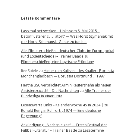
r
Letzte Kommentare
Lass mal netzwerken – Links vom 5. Mai 2015 –
betonflüsterer
zu
„Tatort“ — Was Horst Szymaniak mit
der Horst-Schimanski-Gasse zu tun hat
Alle Elfmeterschießen deutscher Clubs im Europapokal
(und Losentscheide) – Trainer Baade
zu
Elfmeterschießen, eine bayrische Erfindung
live Spiele
zu
Hinter den Kulissen des Knallers Borussia
Mönchengladbach — Borussia Dortmund … 1997
Hertha BSC verpflichtet Armin Reutershahn als neuen
Assistenzcoach! – Die Nachrichten
zu
Alle Trainer der
Bundesliga in einer Liste
Lesenswerte Links – Kalenderwoche 45 in 2024 |
zu
Ronald Reng in Ruhrort: „1974 — Eine deutsche
Begegnung“
Ankündigung: „Nachspielzeit“ — Erstes Festival der
Fußball-Literatur – Trainer Baade
zu
Lesetermine