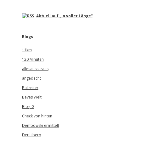
Aktuell auf „In voller Länge“
Blogs
11km
120 Minuten
allesausseraas
angedacht
Ballreiter
Beves Welt
Blog-G
Check von hinten
Dembowski ermittelt
Der Libero