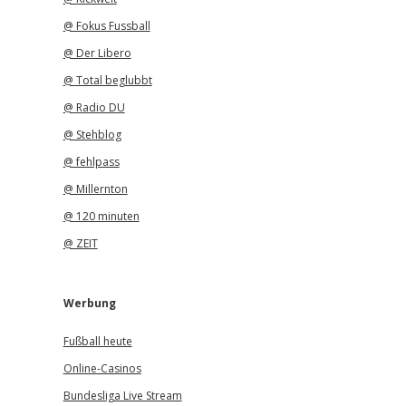
@ Fokus Fussball
@ Der Libero
@ Total beglubbt
@ Radio DU
@ Stehblog
@ fehlpass
@ Millernton
@ 120 minuten
@ ZEIT
Werbung
Fußball heute
Online-Casinos
Bundesliga Live Stream