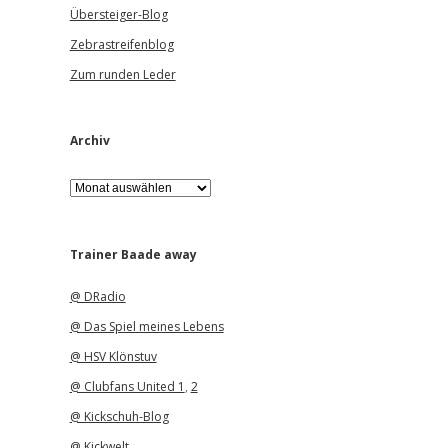
Übersteiger-Blog
Zebrastreifenblog
Zum runden Leder
Archiv
A
r
c
h
i
Trainer Baade away
v
@ DRadio
@ Das Spiel meines Lebens
@ HSV Klönstuv
@ Clubfans United 1
,
2
@ Kickschuh-Blog
@ Kickwelt