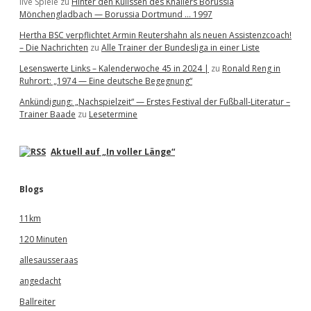
live Spiele
zu
Hinter den Kulissen des Knallers Borussia
Mönchengladbach — Borussia Dortmund … 1997
Hertha BSC verpflichtet Armin Reutershahn als neuen Assistenzcoach!
– Die Nachrichten
zu
Alle Trainer der Bundesliga in einer Liste
Lesenswerte Links – Kalenderwoche 45 in 2024 |
zu
Ronald Reng in
Ruhrort: „1974 — Eine deutsche Begegnung“
Ankündigung: „Nachspielzeit“ — Erstes Festival der Fußball-Literatur –
Trainer Baade
zu
Lesetermine
Aktuell auf „In voller Länge“
Blogs
11km
120 Minuten
allesausseraas
angedacht
Ballreiter