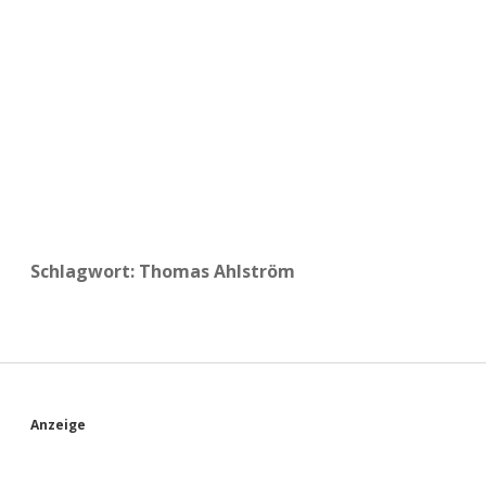
a
d
e
Schlagwort:
Thomas Ahlström
S
Anzeige