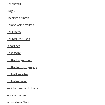
Beves Welt
Blog-G
Check von hinten
Dembowski ermittelt
Der Libero
Der tödliche Pass
Fanartisch
Flashscore
football arguments
footballandgeography
FußballFanFotos
Fußballmuseen
Im Schatten der Tribüne
In voller Länge
Janus' kleine Welt