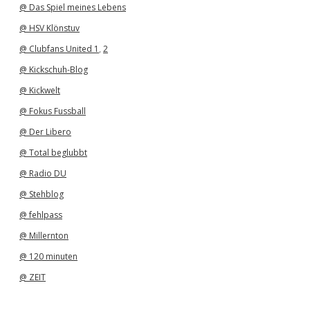
@ Das Spiel meines Lebens
@ HSV Klönstuv
@ Clubfans United 1
,
2
@ Kickschuh-Blog
@ Kickwelt
@ Fokus Fussball
@ Der Libero
@ Total beglubbt
@ Radio DU
@ Stehblog
@ fehlpass
@ Millernton
@ 120 minuten
@ ZEIT