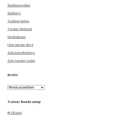
Stadtneurotiker
Stehblog
Textilvergehen
Torsten Wieland
Vertikalpass
Übersteiger-Blog
Zebrastreifenblog
Zum runden Leder
Archiv
A
r
c
h
Trainer Baade away
i
v
@ DRadio