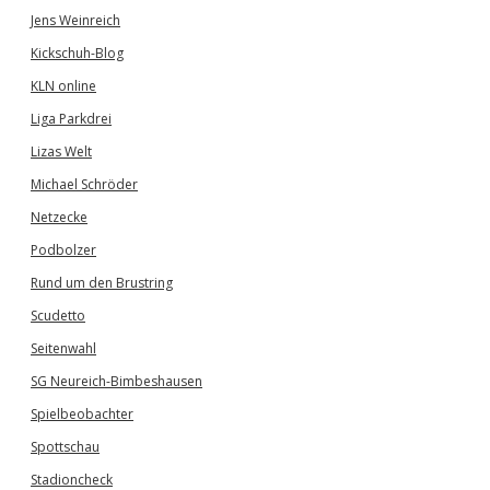
Jens Weinreich
Kickschuh-Blog
KLN online
Liga Parkdrei
Lizas Welt
Michael Schröder
Netzecke
Podbolzer
Rund um den Brustring
Scudetto
Seitenwahl
SG Neureich-Bimbeshausen
Spielbeobachter
Spottschau
Stadioncheck