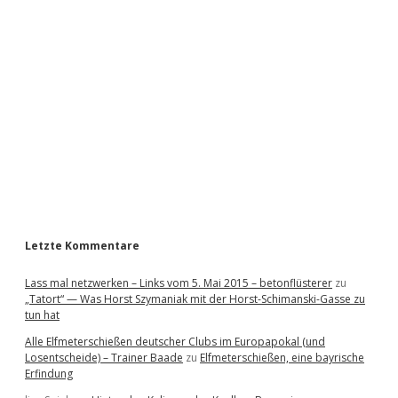
i
d
e
b
a
r
Letzte Kommentare
Lass mal netzwerken – Links vom 5. Mai 2015 – betonflüsterer
zu
„Tatort“ — Was Horst Szymaniak mit der Horst-Schimanski-Gasse zu
tun hat
Alle Elfmeterschießen deutscher Clubs im Europapokal (und
Losentscheide) – Trainer Baade
zu
Elfmeterschießen, eine bayrische
Erfindung