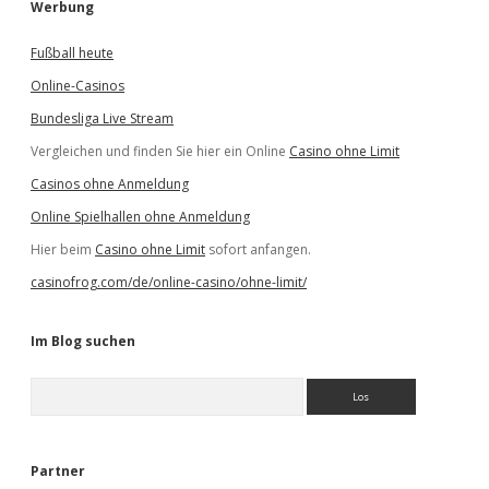
Werbung
Fußball heute
Online-Casinos
Bundesliga Live Stream
Vergleichen und finden Sie hier ein Online
Casino ohne Limit
Casinos ohne Anmeldung
Online Spielhallen ohne Anmeldung
Hier beim
Casino ohne Limit
sofort anfangen.
casinofrog.com/de/online-casino/ohne-limit/
Im Blog suchen
S
u
c
h
e
Partner
n