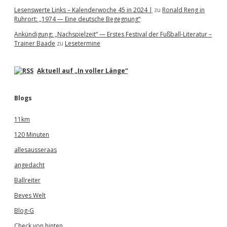
Lesenswerte Links – Kalenderwoche 45 in 2024 |
zu
Ronald Reng in
Ruhrort: „1974 — Eine deutsche Begegnung“
Ankündigung: „Nachspielzeit“ — Erstes Festival der Fußball-Literatur –
Trainer Baade
zu
Lesetermine
Aktuell auf „In voller Länge“
Blogs
11km
120 Minuten
allesausseraas
angedacht
Ballreiter
Beves Welt
Blog-G
Check von hinten