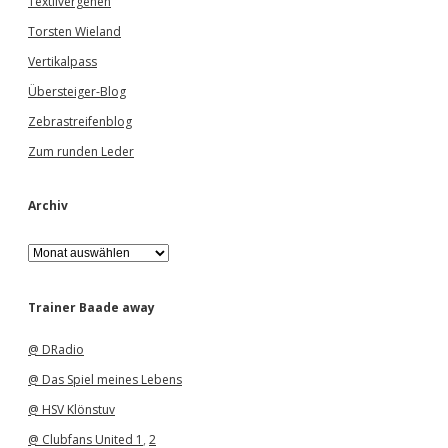
Textilvergehen
Torsten Wieland
Vertikalpass
Übersteiger-Blog
Zebrastreifenblog
Zum runden Leder
Archiv
A
r
c
h
Trainer Baade away
i
v
@ DRadio
@ Das Spiel meines Lebens
@ HSV Klönstuv
@ Clubfans United 1
,
2