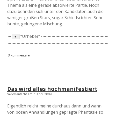
Thema als eine gerade absolvierte Partie. Noch
dazu befinden sich unter den Kandidaten auch die
weniger großen Stars, sogar Schiedsrichter. Sehr
bunte, gelungene Mischung.
“Urheber“
PPS: Die erste ist von Dariusz Wosz, die zweite
3 Kommentare
von Thomas Helmer und die dritte von Jens
Todt.
Das wird alles hochmanifestiert
Veröffentlicht am 7. April 2009
Eigentlich reicht meine durchaus dann und wann
von bösen Anwandlungen geprägte Phantasie so