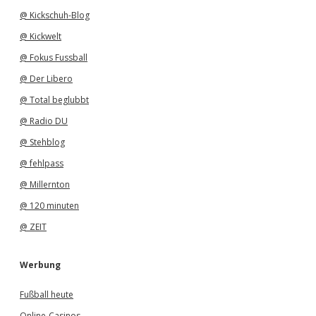
@ Kickschuh-Blog
@ Kickwelt
@ Fokus Fussball
@ Der Libero
@ Total beglubbt
@ Radio DU
@ Stehblog
@ fehlpass
@ Millernton
@ 120 minuten
@ ZEIT
Werbung
Fußball heute
Online-Casinos