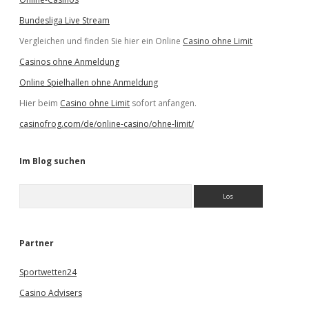
Bundesliga Live Stream
Vergleichen und finden Sie hier ein Online
Casino ohne Limit
Casinos ohne Anmeldung
Online Spielhallen ohne Anmeldung
Hier beim
Casino ohne Limit
sofort anfangen.
casinofrog.com/de/online-casino/ohne-limit/
Im Blog suchen
S
u
c
h
e
Partner
n
Sportwetten24
Casino Advisers