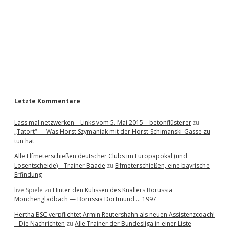
e
b
a
r
Letzte Kommentare
Lass mal netzwerken – Links vom 5. Mai 2015 – betonflüsterer
zu
„Tatort“ — Was Horst Szymaniak mit der Horst-Schimanski-Gasse zu
tun hat
Alle Elfmeterschießen deutscher Clubs im Europapokal (und
Losentscheide) – Trainer Baade
zu
Elfmeterschießen, eine bayrische
Erfindung
live Spiele
zu
Hinter den Kulissen des Knallers Borussia
Mönchengladbach — Borussia Dortmund … 1997
Hertha BSC verpflichtet Armin Reutershahn als neuen Assistenzcoach!
– Die Nachrichten
zu
Alle Trainer der Bundesliga in einer Liste