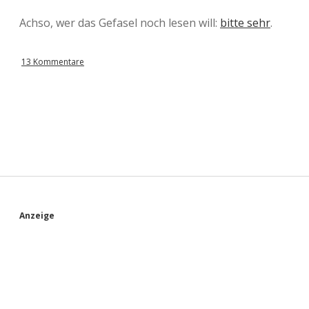
Achso, wer das Gefasel noch lesen will:
bitte sehr
.
13 Kommentare
S
Anzeige
i
d