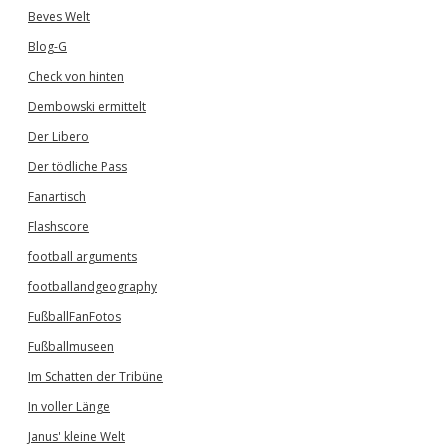
Beves Welt
Blog-G
Check von hinten
Dembowski ermittelt
Der Libero
Der tödliche Pass
Fanartisch
Flashscore
football arguments
footballandgeography
FußballFanFotos
Fußballmuseen
Im Schatten der Tribüne
In voller Länge
Janus' kleine Welt