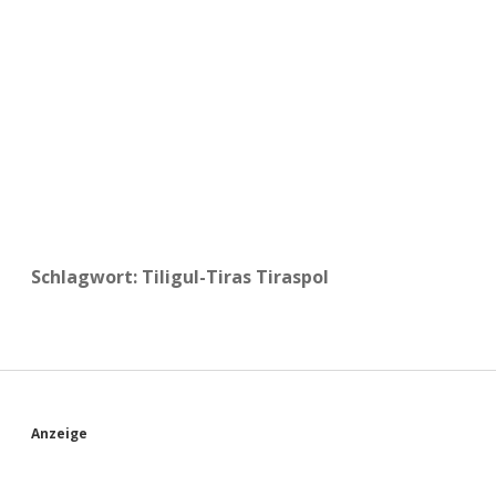
a
d
e
Schlagwort:
Tiligul-Tiras Tiraspol
S
Anzeige