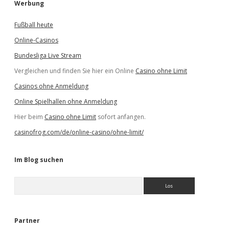
Werbung
Fußball heute
Online-Casinos
Bundesliga Live Stream
Vergleichen und finden Sie hier ein Online
Casino ohne Limit
Casinos ohne Anmeldung
Online Spielhallen ohne Anmeldung
Hier beim
Casino ohne Limit
sofort anfangen.
casinofrog.com/de/online-casino/ohne-limit/
Im Blog suchen
S
u
c
h
e
Partner
n