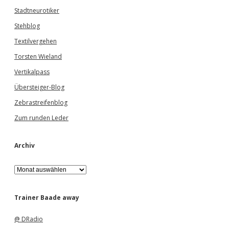
Stadtneurotiker
Stehblog
Textilvergehen
Torsten Wieland
Vertikalpass
Übersteiger-Blog
Zebrastreifenblog
Zum runden Leder
Archiv
A
r
c
h
Trainer Baade away
i
v
@ DRadio