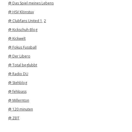
@ Das Spiel meines Lebens
@ HSV Klönstuv
@ Clubfans United 1
,
2
@ Kickschuh-Blog
@ Kickwelt
@ Fokus Fussball
@ Der Libero
@ Total beglubbt
@ Radio DU
@ Stehblog
@ fehlpass
@ Millernton
@ 120 minuten
@ ZEIT