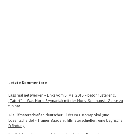
i
d
e
b
a
r
Letzte Kommentare
Lass mal netzwerken – Links vom 5. Mai 2015 – betonflüsterer
zu
„Tatort“ — Was Horst Szymaniak mit der Horst-Schimanski-Gasse zu
tun hat
Alle Elfmeterschießen deutscher Clubs im Europapokal (und
Losentscheide) – Trainer Baade
zu
Elfmeterschießen, eine bayrische
Erfindung