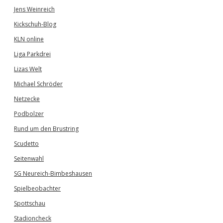
Jens Weinreich
Kickschuh-Blog
KLN online
Liga Parkdrei
Lizas Welt
Michael Schröder
Netzecke
Podbolzer
Rund um den Brustring
Scudetto
Seitenwahl
SG Neureich-Bimbeshausen
Spielbeobachter
Spottschau
Stadioncheck