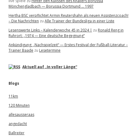
live Spiele
zu
Hinter den Kulissen des Knallers Borussia
Mönchengladbach — Borussia Dortmund … 1997
Hertha BSC verpflichtet Armin Reutershahn als neuen Assistenzcoach!
– Die Nachrichten
zu
Alle Trainer der Bundesliga in einer Liste
Lesenswerte Links – Kalenderwoche 45 in 2024 |
zu
Ronald Reng in
Ruhrort: „1974 — Eine deutsche Begegnung“
Ankündigung: „Nachspielzeit“ — Erstes Festival der Fußball-Literatur –
Trainer Baade
zu
Lesetermine
Aktuell auf „In voller Länge“
Blogs
11km
120 Minuten
allesausseraas
angedacht
Ballreiter