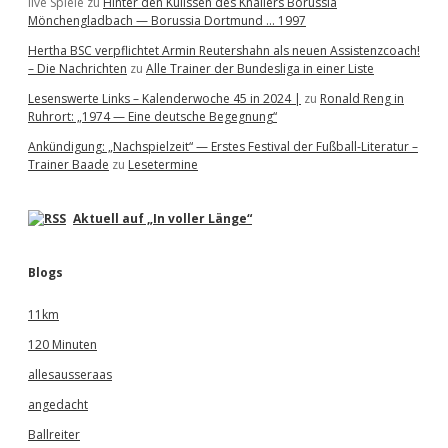
live Spiele
zu
Hinter den Kulissen des Knallers Borussia
Mönchengladbach — Borussia Dortmund … 1997
Hertha BSC verpflichtet Armin Reutershahn als neuen Assistenzcoach!
– Die Nachrichten
zu
Alle Trainer der Bundesliga in einer Liste
Lesenswerte Links – Kalenderwoche 45 in 2024 |
zu
Ronald Reng in
Ruhrort: „1974 — Eine deutsche Begegnung“
Ankündigung: „Nachspielzeit“ — Erstes Festival der Fußball-Literatur –
Trainer Baade
zu
Lesetermine
Aktuell auf „In voller Länge“
Blogs
11km
120 Minuten
allesausseraas
angedacht
Ballreiter