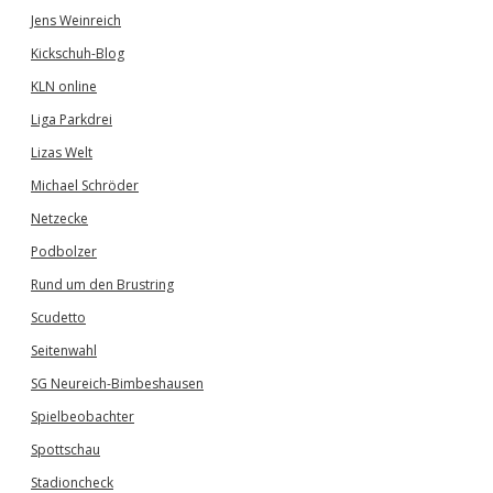
Jens Weinreich
Kickschuh-Blog
KLN online
Liga Parkdrei
Lizas Welt
Michael Schröder
Netzecke
Podbolzer
Rund um den Brustring
Scudetto
Seitenwahl
SG Neureich-Bimbeshausen
Spielbeobachter
Spottschau
Stadioncheck