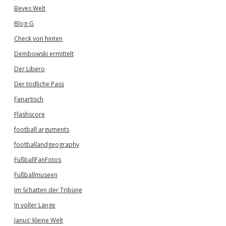
Beves Welt
Blog-G
Check von hinten
Dembowski ermittelt
Der Libero
Der tödliche Pass
Fanartisch
Flashscore
football arguments
footballandgeography
FußballFanFotos
Fußballmuseen
Im Schatten der Tribüne
In voller Länge
Janus' kleine Welt