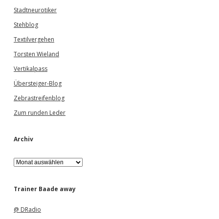
Stadtneurotiker
Stehblog
Textilvergehen
Torsten Wieland
Vertikalpass
Übersteiger-Blog
Zebrastreifenblog
Zum runden Leder
Archiv
A
r
c
h
Trainer Baade away
i
v
@ DRadio