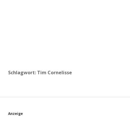
a
d
e
Schlagwort:
Tim Cornelisse
S
Anzeige