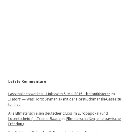
i
d
e
b
a
r
Letzte Kommentare
Lass mal netzwerken – Links vom 5. Mai 2015 – betonflüsterer
zu
„Tatort“ — Was Horst Szymaniak mit der Horst-Schimanski-Gasse zu
tun hat
Alle Elfmeterschießen deutscher Clubs im Europapokal (und
Losentscheide) – Trainer Baade
zu
Elfmeterschießen, eine bayrische
Erfindung