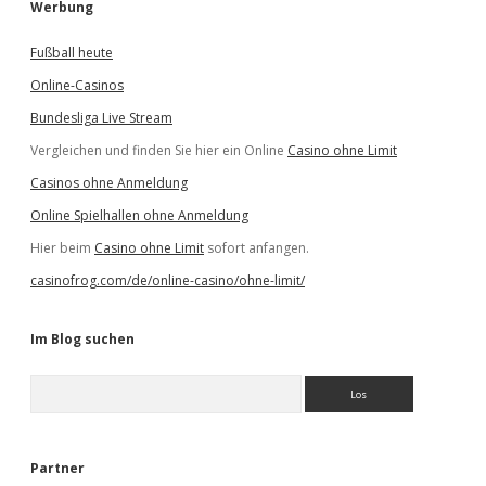
Werbung
Fußball heute
Online-Casinos
Bundesliga Live Stream
Vergleichen und finden Sie hier ein Online
Casino ohne Limit
Casinos ohne Anmeldung
Online Spielhallen ohne Anmeldung
Hier beim
Casino ohne Limit
sofort anfangen.
casinofrog.com/de/online-casino/ohne-limit/
Im Blog suchen
S
u
c
h
e
Partner
n