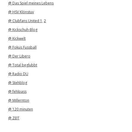
@ Das Spiel meines Lebens
@ HSV Klönstuv
@ Clubfans United 1
,
2
@ Kickschuh-Blog
@ Kickwelt
@ Fokus Fussball
@ Der Libero
@ Total beglubbt
@ Radio DU
@ Stehblog
@ fehlpass
@ Millernton
@ 120 minuten
@ ZEIT