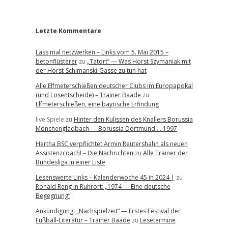
r
Letzte Kommentare
Lass mal netzwerken – Links vom 5. Mai 2015 –
betonflüsterer
zu
„Tatort“ — Was Horst Szymaniak mit
der Horst-Schimanski-Gasse zu tun hat
Alle Elfmeterschießen deutscher Clubs im Europapokal
(und Losentscheide) – Trainer Baade
zu
Elfmeterschießen, eine bayrische Erfindung
live Spiele
zu
Hinter den Kulissen des Knallers Borussia
Mönchengladbach — Borussia Dortmund … 1997
Hertha BSC verpflichtet Armin Reutershahn als neuen
Assistenzcoach! – Die Nachrichten
zu
Alle Trainer der
Bundesliga in einer Liste
Lesenswerte Links – Kalenderwoche 45 in 2024 |
zu
Ronald Reng in Ruhrort: „1974 — Eine deutsche
Begegnung“
Ankündigung: „Nachspielzeit“ — Erstes Festival der
Fußball-Literatur – Trainer Baade
zu
Lesetermine