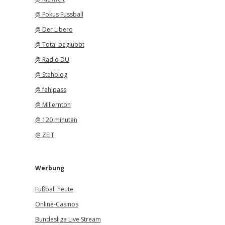
@ Fokus Fussball
@ Der Libero
@ Total beglubbt
@ Radio DU
@ Stehblog
@ fehlpass
@ Millernton
@ 120 minuten
@ ZEIT
Werbung
Fußball heute
Online-Casinos
Bundesliga Live Stream