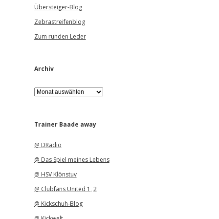
Übersteiger-Blog
Zebrastreifenblog
Zum runden Leder
Archiv
A
r
c
h
i
Trainer Baade away
v
@ DRadio
@ Das Spiel meines Lebens
@ HSV Klönstuv
@ Clubfans United 1
,
2
@ Kickschuh-Blog
@ Kickwelt