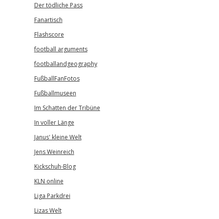
Der tödliche Pass
Fanartisch
Flashscore
football arguments
footballandgeography
FußballFanFotos
Fußballmuseen
Im Schatten der Tribüne
In voller Länge
Janus' kleine Welt
Jens Weinreich
Kickschuh-Blog
KLN online
Liga Parkdrei
Lizas Welt