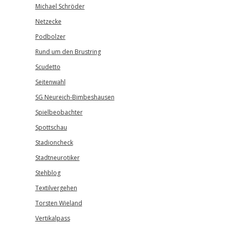
Michael Schröder
Netzecke
Podbolzer
Rund um den Brustring
Scudetto
Seitenwahl
SG Neureich-Bimbeshausen
Spielbeobachter
Spottschau
Stadioncheck
Stadtneurotiker
Stehblog
Textilvergehen
Torsten Wieland
Vertikalpass