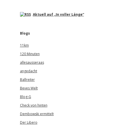
Aktuell auf „In voller Länge“
Blogs
11km
120 Minuten
allesausseraas
angedacht
Ballreiter
Beves Welt
Blog-G
Check von hinten
Dembowski ermittelt
Der Libero