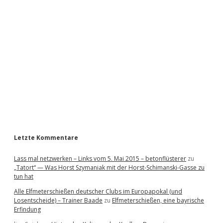
i
d
e
b
a
r
Letzte Kommentare
Lass mal netzwerken – Links vom 5. Mai 2015 – betonflüsterer
zu
„Tatort“ — Was Horst Szymaniak mit der Horst-Schimanski-Gasse zu
tun hat
Alle Elfmeterschießen deutscher Clubs im Europapokal (und
Losentscheide) – Trainer Baade
zu
Elfmeterschießen, eine bayrische
Erfindung