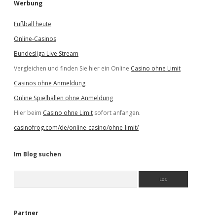
Werbung
Fußball heute
Online-Casinos
Bundesliga Live Stream
Vergleichen und finden Sie hier ein Online
Casino ohne Limit
Casinos ohne Anmeldung
Online Spielhallen ohne Anmeldung
Hier beim
Casino ohne Limit
sofort anfangen.
casinofrog.com/de/online-casino/ohne-limit/
Im Blog suchen
S
u
c
h
e
Partner
n