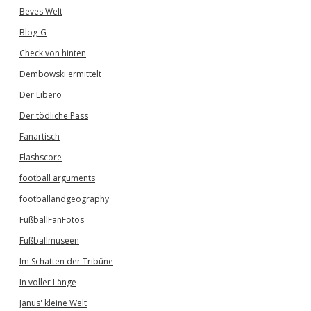
Beves Welt
Blog-G
Check von hinten
Dembowski ermittelt
Der Libero
Der tödliche Pass
Fanartisch
Flashscore
football arguments
footballandgeography
FußballFanFotos
Fußballmuseen
Im Schatten der Tribüne
In voller Länge
Janus' kleine Welt