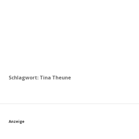
a
d
e
Schlagwort:
Tina Theune
S
Anzeige