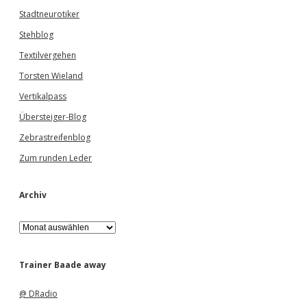
Stadtneurotiker
Stehblog
Textilvergehen
Torsten Wieland
Vertikalpass
Übersteiger-Blog
Zebrastreifenblog
Zum runden Leder
Archiv
A
r
c
h
Trainer Baade away
i
v
@ DRadio