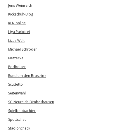
Jens Weinreich
Kickschuh-Blog
KLN online
Liga Parkdrei
Lizas Welt
Michael Schröder
Netzecke
Podbolzer
Rund um den Brustring
Scudetto
Seitenwahl
SG Neureich-Bimbeshausen
Spielbeobachter
Spottschau
Stadioncheck