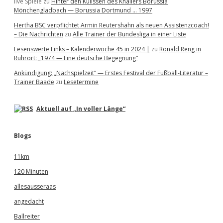
live Spiele
zu
Hinter den Kulissen des Knallers Borussia
Mönchengladbach — Borussia Dortmund … 1997
Hertha BSC verpflichtet Armin Reutershahn als neuen Assistenzcoach!
– Die Nachrichten
zu
Alle Trainer der Bundesliga in einer Liste
Lesenswerte Links – Kalenderwoche 45 in 2024 |
zu
Ronald Reng in
Ruhrort: „1974 — Eine deutsche Begegnung“
Ankündigung: „Nachspielzeit“ — Erstes Festival der Fußball-Literatur –
Trainer Baade
zu
Lesetermine
Aktuell auf „In voller Länge“
Blogs
11km
120 Minuten
allesausseraas
angedacht
Ballreiter