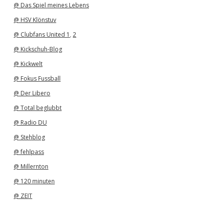
@ Das Spiel meines Lebens
@ HSV Klönstuv
@ Clubfans United 1
,
2
@ Kickschuh-Blog
@ Kickwelt
@ Fokus Fussball
@ Der Libero
@ Total beglubbt
@ Radio DU
@ Stehblog
@ fehlpass
@ Millernton
@ 120 minuten
@ ZEIT