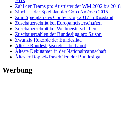
2013
Zahl der Teams pro Ausrüster der WM 2002 bis 2018
Zincha – der Spielplan der Copa América 2015
Zum Spielplan des Confed-Cup 2017 in Russland
Zuschauerschnitt bei Europameisterschaften
Zuschauerschnitt bei Weltmeisterschaften
Zuschauerzahlen der Bundesliga pro Saison
Zwanzig Rekorde der Bundesliga
Älteste Bundesligaspieler überhaupt
Älteste Debütanten in der Nationalmannschaft
Ältester Doppel-Torschütze der Bundesliga
Werbung