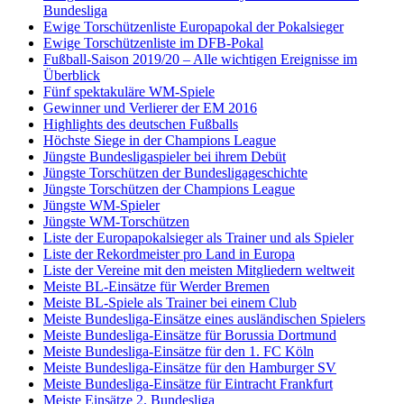
Bundesliga
Ewige Torschützenliste Europapokal der Pokalsieger
Ewige Torschützenliste im DFB-Pokal
Fußball-Saison 2019/20 – Alle wichtigen Ereignisse im
Überblick
Fünf spektakuläre WM-Spiele
Gewinner und Verlierer der EM 2016
Highlights des deutschen Fußballs
Höchste Siege in der Champions League
Jüngste Bundesligaspieler bei ihrem Debüt
Jüngste Torschützen der Bundesligageschichte
Jüngste Torschützen der Champions League
Jüngste WM-Spieler
Jüngste WM-Torschützen
Liste der Europapokalsieger als Trainer und als Spieler
Liste der Rekordmeister pro Land in Europa
Liste der Vereine mit den meisten Mitgliedern weltweit
Meiste BL-Einsätze für Werder Bremen
Meiste BL-Spiele als Trainer bei einem Club
Meiste Bundesliga-Einsätze eines ausländischen Spielers
Meiste Bundesliga-Einsätze für Borussia Dortmund
Meiste Bundesliga-Einsätze für den 1. FC Köln
Meiste Bundesliga-Einsätze für den Hamburger SV
Meiste Bundesliga-Einsätze für Eintracht Frankfurt
Meiste Einsätze 2. Bundesliga