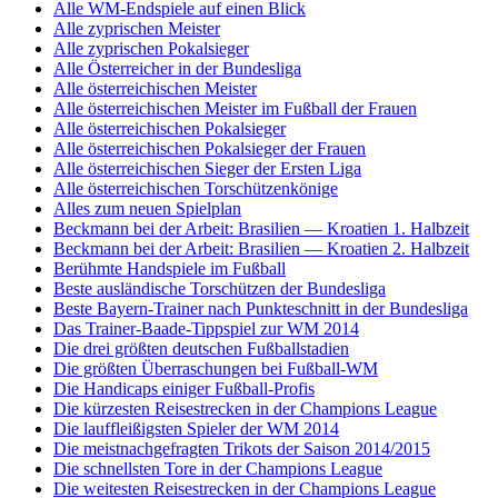
Alle WM-Endspiele auf einen Blick
Alle zyprischen Meister
Alle zyprischen Pokalsieger
Alle Österreicher in der Bundesliga
Alle österreichischen Meister
Alle österreichischen Meister im Fußball der Frauen
Alle österreichischen Pokalsieger
Alle österreichischen Pokalsieger der Frauen
Alle österreichischen Sieger der Ersten Liga
Alle österreichischen Torschützenkönige
Alles zum neuen Spielplan
Beckmann bei der Arbeit: Brasilien — Kroatien 1. Halbzeit
Beckmann bei der Arbeit: Brasilien — Kroatien 2. Halbzeit
Berühmte Handspiele im Fußball
Beste ausländische Torschützen der Bundesliga
Beste Bayern-Trainer nach Punkteschnitt in der Bundesliga
Das Trainer-Baade-Tippspiel zur WM 2014
Die drei größten deutschen Fußballstadien
Die größten Überraschungen bei Fußball-WM
Die Handicaps einiger Fußball-Profis
Die kürzesten Reisestrecken in der Champions League
Die lauffleißigsten Spieler der WM 2014
Die meistnachgefragten Trikots der Saison 2014/2015
Die schnellsten Tore in der Champions League
Die weitesten Reisestrecken in der Champions League