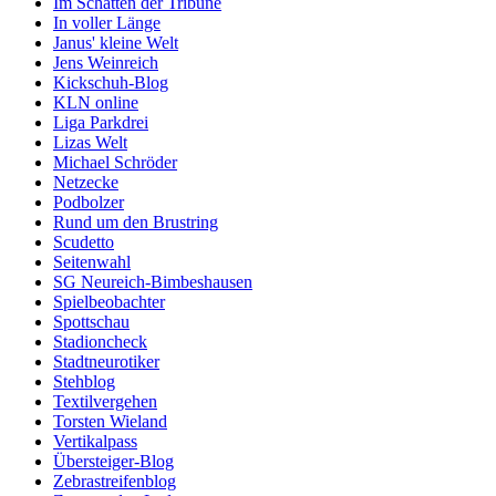
Im Schatten der Tribüne
In voller Länge
Janus' kleine Welt
Jens Weinreich
Kickschuh-Blog
KLN online
Liga Parkdrei
Lizas Welt
Michael Schröder
Netzecke
Podbolzer
Rund um den Brustring
Scudetto
Seitenwahl
SG Neureich-Bimbeshausen
Spielbeobachter
Spottschau
Stadioncheck
Stadtneurotiker
Stehblog
Textilvergehen
Torsten Wieland
Vertikalpass
Übersteiger-Blog
Zebrastreifenblog