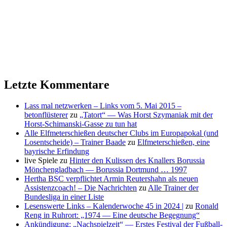
Letzte Kommentare
Lass mal netzwerken – Links vom 5. Mai 2015 –
betonflüsterer
zu
„Tatort“ — Was Horst Szymaniak mit der
Horst-Schimanski-Gasse zu tun hat
Alle Elfmeterschießen deutscher Clubs im Europapokal (und
Losentscheide) – Trainer Baade
zu
Elfmeterschießen, eine
bayrische Erfindung
live Spiele
zu
Hinter den Kulissen des Knallers Borussia
Mönchengladbach — Borussia Dortmund … 1997
Hertha BSC verpflichtet Armin Reutershahn als neuen
Assistenzcoach! – Die Nachrichten
zu
Alle Trainer der
Bundesliga in einer Liste
Lesenswerte Links – Kalenderwoche 45 in 2024 |
zu
Ronald
Reng in Ruhrort: „1974 — Eine deutsche Begegnung“
Ankündigung: „Nachspielzeit“ — Erstes Festival der Fußball-