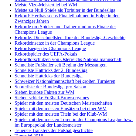
Meiste Vize-Meistertitel bei WM
Meiste zu-Null-Spiele als Torhüter in der Bundesliga
Rekord: Herthas sechs Finalteilnahmen in Folge in den
Zwanziger Jahren
Rekorde pro Spieler und Trainer rund ums Finale der
Champions League
Rekorde: Die schnellsten Tore der Bundesliga-Geschichte
Rekordeinsätze in der Champions League
Rekordsieger der Champions League
Rekordspieler des UEFA-Pokals
Rekordtorschützen von Österreichs Nationalmannschaft
Schnellste Fußballer seit Beginn der Messungen
Schnellste Hattricks der 2. Bundesliga
Schnellste Hattricks der Bundesliga
Schweizer Nationalmannschaft bei großen Turnieren
Scorerliste der Bundesliga pro Saison
Sieben kuriose Fakten zur WM
Sieben schicke Fußball-Browsergames
Spieler mit den meisten Deutschen Meisterschaften
Spieler mit den meisten Einsätzen bei einer WM
Spieler mit den meisten Titeln bei der Klub-WM
Spieler mit den meisten Toren in der Champions League bzw.
im Europapokal der Landesmeister
Teuerste Transfers der Fußballgeschichte
Tippspiel 2016