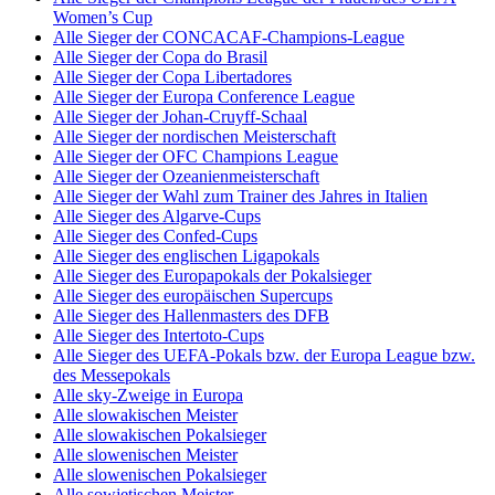
Women’s Cup
Alle Sieger der CONCACAF-Champions-League
Alle Sieger der Copa do Brasil
Alle Sieger der Copa Libertadores
Alle Sieger der Europa Conference League
Alle Sieger der Johan-Cruyff-Schaal
Alle Sieger der nordischen Meisterschaft
Alle Sieger der OFC Champions League
Alle Sieger der Ozeanienmeisterschaft
Alle Sieger der Wahl zum Trainer des Jahres in Italien
Alle Sieger des Algarve-Cups
Alle Sieger des Confed-Cups
Alle Sieger des englischen Ligapokals
Alle Sieger des Europapokals der Pokalsieger
Alle Sieger des europäischen Supercups
Alle Sieger des Hallenmasters des DFB
Alle Sieger des Intertoto-Cups
Alle Sieger des UEFA-Pokals bzw. der Europa League bzw.
des Messepokals
Alle sky-Zweige in Europa
Alle slowakischen Meister
Alle slowakischen Pokalsieger
Alle slowenischen Meister
Alle slowenischen Pokalsieger
Alle sowjetischen Meister