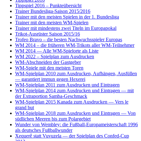
Tippspiel 2016 – Punkteübersicht
Trainer Bundesliga-Saison 2015/2016
Trainer mit den meisten Spielen in der 1. Bundesliga
Trainer mit den meisten WM-Spielen
Trainer mit mindestens zwei Titeln im Europapokal
Trikot-Ausrüster Saison 2015/16
Trofeo Bravo – die besten Nachwuchsspieler Europas
WM 2014 – die früheren WM-Trikots aller WM-Teilnehmer
WM 2014 — Alle WM-Spielorte als Liste
WM 2022 – Spielplan zum Ausdrucken
WM-Abschneiden der Gastgeber
WM-Spiele mit den meisten Toren
WM-Spielplan 2010 zum Ausdrucken, Aufhängen, Ausfüllen
— garantiert immun gegen Hexerei
WM-Spielplan 2011 zum Ausdrucken und Eintragen
WM-Spielplan 2014 zum Ausdrucken und Eintragen — mit
der Extraportion Samba-Geschmack
WM-Spielplan 2015 Kanada zum Ausdrucken — Vers le
grand but
WM-Spielplan 2018 zum Ausdrucken und Eintragen — Von
südlichen Meeren bis zum Polargebiet
Wunder von Wembley: die Fußball-Europameisterschaft 1996
als deutsches Fußballwunder
Xequerê statt Vuvuzela — der Spielplan des Confed-Cup