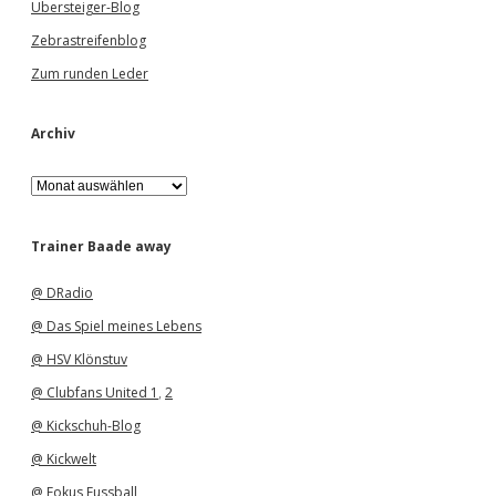
Übersteiger-Blog
Zebrastreifenblog
Zum runden Leder
Archiv
A
r
c
h
Trainer Baade away
i
v
@ DRadio
@ Das Spiel meines Lebens
@ HSV Klönstuv
@ Clubfans United 1
,
2
@ Kickschuh-Blog
@ Kickwelt
@ Fokus Fussball