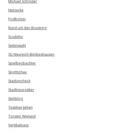
Michael Schröder
Netzecke
Podbolzer
Rund um den Brustring
Scudetto
Seitenwahl
SG Neureich-Bimbeshausen
Spielbeobachter
Spottschau
Stadioncheck
Stadtneurotiker
Stehblog
Textilvergehen
Torsten Wieland
Vertikalpass