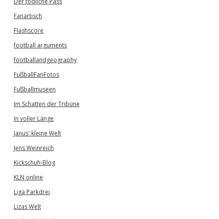
Der tödliche Pass
Fanartisch
Flashscore
football arguments
footballandgeography
FußballFanFotos
Fußballmuseen
Im Schatten der Tribüne
In voller Länge
Janus' kleine Welt
Jens Weinreich
Kickschuh-Blog
KLN online
Liga Parkdrei
Lizas Welt