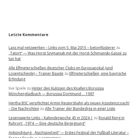
a
r
Letzte Kommentare
Lass mal netzwerken – Links vom 5. Mai 2015 – betonflüsterer
zu
„Tatort“ — Was Horst Szymaniak mit der Horst-Schimanski-Gasse zu
tun hat
Alle Elfmeterschießen deutscher Clubs im Europapokal (und
Losentscheide) – Trainer Baade
zu
Elfmeterschießen, eine bayrische
Erfindung
live Spiele
zu
Hinter den Kulissen des Knallers Borussia
Mönchengladbach — Borussia Dortmund … 1997
Hertha BSC verpflichtet Armin Reutershahn als neuen Assistenzcoach!
– Die Nachrichten
zu
Alle Trainer der Bundesliga in einer Liste
Lesenswerte Links – Kalenderwoche 45 in 2024 |
zu
Ronald Reng in
Ruhrort: „1974 — Eine deutsche Begegnung“
Ankündigung: „Nachspielzeit“ — Erstes Festival der Fußball-Literatur –