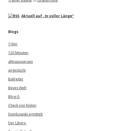
Trainer Baade
zu
Lesetermine
Aktuell auf „In voller Länge“
Blogs
11km
120 Minuten
allesausseraas
angedacht
Ballreiter
Beves Welt
Blog-G
Check von hinten
Dembowski ermittelt
Der Libero