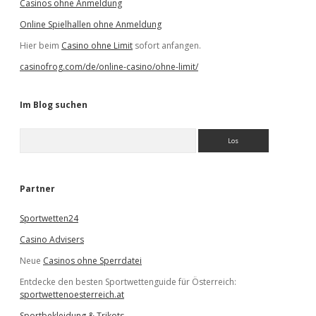
Casinos ohne Anmeldung
Online Spielhallen ohne Anmeldung
Hier beim
Casino ohne Limit
sofort anfangen.
casinofrog.com/de/online-casino/ohne-limit/
Im Blog suchen
S
u
c
h
e
Partner
n
Sportwetten24
Casino Advisers
Neue
Casinos ohne Sperrdatei
Entdecke den besten Sportwettenguide für Österreich:
sportwettenoesterreich.at
Sportbekleidung & Trikots