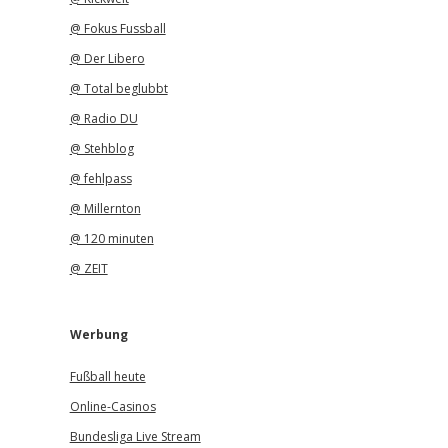
@ Fokus Fussball
@ Der Libero
@ Total beglubbt
@ Radio DU
@ Stehblog
@ fehlpass
@ Millernton
@ 120 minuten
@ ZEIT
Werbung
Fußball heute
Online-Casinos
Bundesliga Live Stream