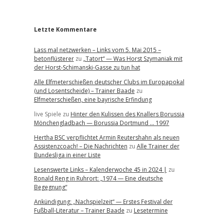
r
Letzte Kommentare
Lass mal netzwerken – Links vom 5. Mai 2015 –
betonflüsterer
zu
„Tatort“ — Was Horst Szymaniak mit
der Horst-Schimanski-Gasse zu tun hat
Alle Elfmeterschießen deutscher Clubs im Europapokal
(und Losentscheide) – Trainer Baade
zu
Elfmeterschießen, eine bayrische Erfindung
live Spiele
zu
Hinter den Kulissen des Knallers Borussia
Mönchengladbach — Borussia Dortmund … 1997
Hertha BSC verpflichtet Armin Reutershahn als neuen
Assistenzcoach! – Die Nachrichten
zu
Alle Trainer der
Bundesliga in einer Liste
Lesenswerte Links – Kalenderwoche 45 in 2024 |
zu
Ronald Reng in Ruhrort: „1974 — Eine deutsche
Begegnung“
Ankündigung: „Nachspielzeit“ — Erstes Festival der
Fußball-Literatur – Trainer Baade
zu
Lesetermine