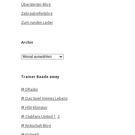
Übersteiger-Blog
Zebrastreifenblog
Zum runden Leder
Archiv
A
r
c
h
i
Trainer Baade away
v
@ DRadio
@ Das Spiel meines Lebens
@ HSV Klönstuv
@ Clubfans United 1
,
2
@ Kickschuh-Blog
@ Kickwelt