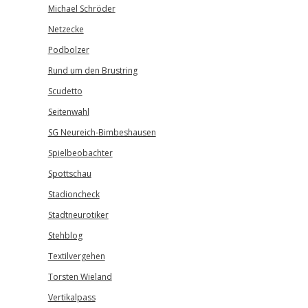
Michael Schröder
Netzecke
Podbolzer
Rund um den Brustring
Scudetto
Seitenwahl
SG Neureich-Bimbeshausen
Spielbeobachter
Spottschau
Stadioncheck
Stadtneurotiker
Stehblog
Textilvergehen
Torsten Wieland
Vertikalpass