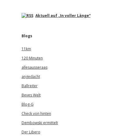
Aktuell auf „In voller Länge“
Blogs
11km
120 Minuten
allesausseraas
angedacht
Ballreiter
Beves Welt
Blog-G
Check von hinten
Dembowski ermittelt
Der Libero