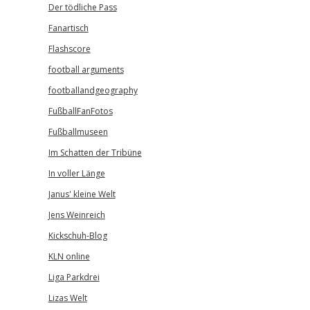
Der tödliche Pass
Fanartisch
Flashscore
football arguments
footballandgeography
FußballFanFotos
Fußballmuseen
Im Schatten der Tribüne
In voller Länge
Janus' kleine Welt
Jens Weinreich
Kickschuh-Blog
KLN online
Liga Parkdrei
Lizas Welt