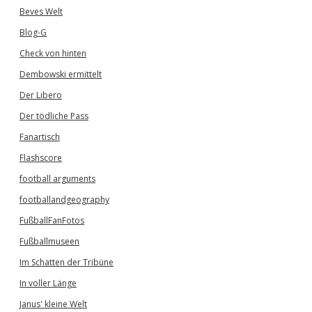
Beves Welt
Blog-G
Check von hinten
Dembowski ermittelt
Der Libero
Der tödliche Pass
Fanartisch
Flashscore
football arguments
footballandgeography
FußballFanFotos
Fußballmuseen
Im Schatten der Tribüne
In voller Länge
Janus' kleine Welt