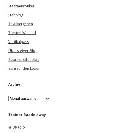
Stadtneurotiker
Stehblog
Textilvergehen
Torsten Wieland
Vertikalpass
Übersteiger-Blog
Zebrastreifenblog
Zum runden Leder
Archiv
A
r
c
h
Trainer Baade away
i
v
@ DRadio