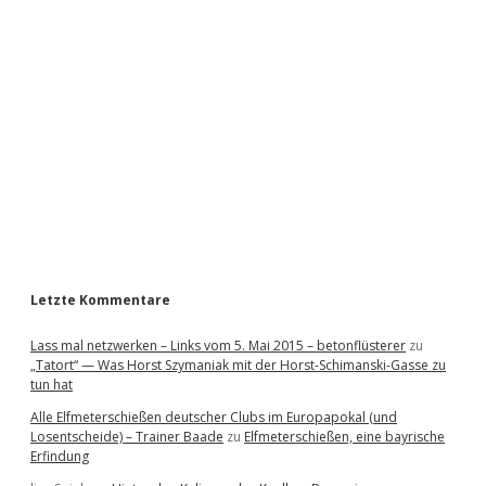
i
d
e
b
a
r
Letzte Kommentare
Lass mal netzwerken – Links vom 5. Mai 2015 – betonflüsterer
zu
„Tatort“ — Was Horst Szymaniak mit der Horst-Schimanski-Gasse zu
tun hat
Alle Elfmeterschießen deutscher Clubs im Europapokal (und
Losentscheide) – Trainer Baade
zu
Elfmeterschießen, eine bayrische
Erfindung