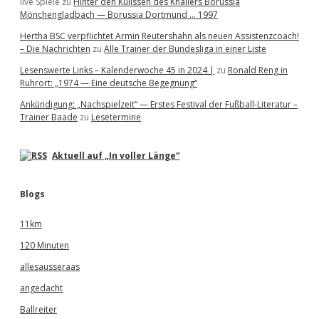
live Spiele
zu
Hinter den Kulissen des Knallers Borussia
Mönchengladbach — Borussia Dortmund … 1997
Hertha BSC verpflichtet Armin Reutershahn als neuen Assistenzcoach!
– Die Nachrichten
zu
Alle Trainer der Bundesliga in einer Liste
Lesenswerte Links – Kalenderwoche 45 in 2024 |
zu
Ronald Reng in
Ruhrort: „1974 — Eine deutsche Begegnung“
Ankündigung: „Nachspielzeit“ — Erstes Festival der Fußball-Literatur –
Trainer Baade
zu
Lesetermine
Aktuell auf „In voller Länge“
Blogs
11km
120 Minuten
allesausseraas
angedacht
Ballreiter