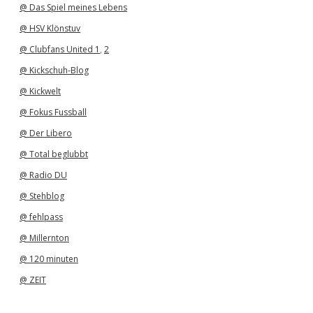
@ Das Spiel meines Lebens
@ HSV Klönstuv
@ Clubfans United 1
,
2
@ Kickschuh-Blog
@ Kickwelt
@ Fokus Fussball
@ Der Libero
@ Total beglubbt
@ Radio DU
@ Stehblog
@ fehlpass
@ Millernton
@ 120 minuten
@ ZEIT