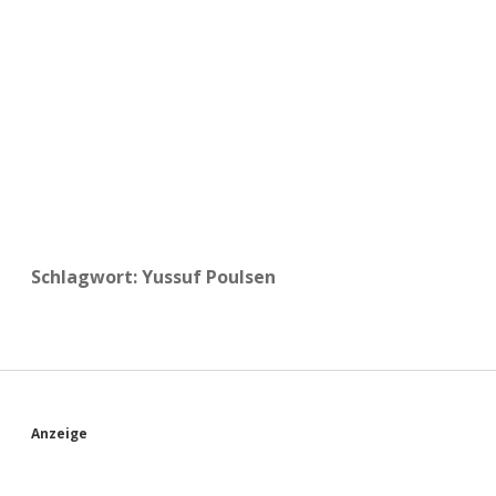
a
d
e
Schlagwort:
Yussuf Poulsen
S
Anzeige