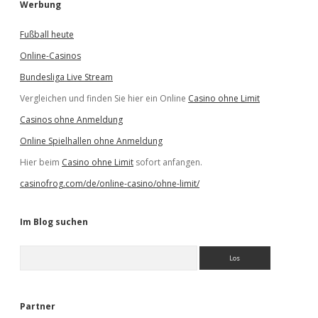
Werbung
Fußball heute
Online-Casinos
Bundesliga Live Stream
Vergleichen und finden Sie hier ein Online
Casino ohne Limit
Casinos ohne Anmeldung
Online Spielhallen ohne Anmeldung
Hier beim
Casino ohne Limit
sofort anfangen.
casinofrog.com/de/online-casino/ohne-limit/
Im Blog suchen
S
u
c
h
e
Partner
n