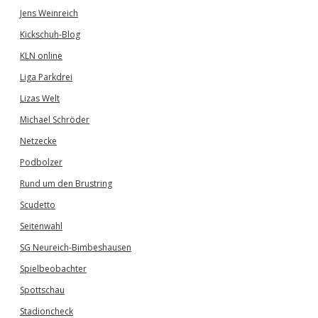
Jens Weinreich
Kickschuh-Blog
KLN online
Liga Parkdrei
Lizas Welt
Michael Schröder
Netzecke
Podbolzer
Rund um den Brustring
Scudetto
Seitenwahl
SG Neureich-Bimbeshausen
Spielbeobachter
Spottschau
Stadioncheck