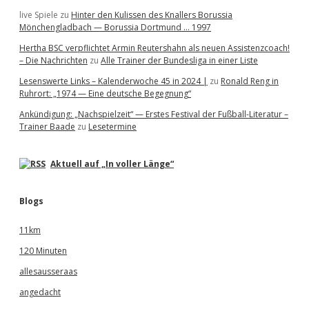
live Spiele
zu
Hinter den Kulissen des Knallers Borussia
Mönchengladbach — Borussia Dortmund … 1997
Hertha BSC verpflichtet Armin Reutershahn als neuen Assistenzcoach!
– Die Nachrichten
zu
Alle Trainer der Bundesliga in einer Liste
Lesenswerte Links – Kalenderwoche 45 in 2024 |
zu
Ronald Reng in
Ruhrort: „1974 — Eine deutsche Begegnung“
Ankündigung: „Nachspielzeit“ — Erstes Festival der Fußball-Literatur –
Trainer Baade
zu
Lesetermine
Aktuell auf „In voller Länge“
Blogs
11km
120 Minuten
allesausseraas
angedacht