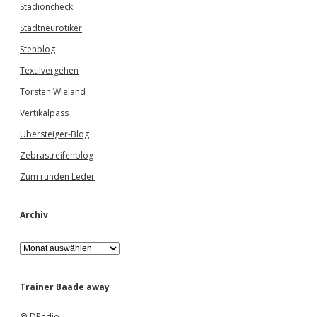
Stadioncheck
Stadtneurotiker
Stehblog
Textilvergehen
Torsten Wieland
Vertikalpass
Übersteiger-Blog
Zebrastreifenblog
Zum runden Leder
Archiv
A
r
c
h
Trainer Baade away
i
v
@ DRadio