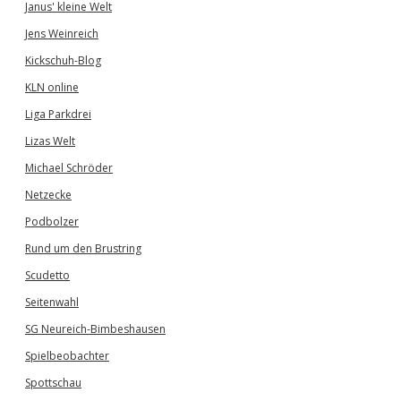
Janus' kleine Welt
Jens Weinreich
Kickschuh-Blog
KLN online
Liga Parkdrei
Lizas Welt
Michael Schröder
Netzecke
Podbolzer
Rund um den Brustring
Scudetto
Seitenwahl
SG Neureich-Bimbeshausen
Spielbeobachter
Spottschau