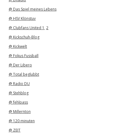
@ Das Spiel meines Lebens
@ HSV Klönstuv
@ Clubfans United 1
,
2
@ Kickschuh-Blog
@ Kickwelt
@ Fokus Fussball
@ Der Libero
@ Total beglubbt
@ Radio DU
@ Stehblog
@ fehlpass
@ Millernton
@ 120 minuten
@ ZEIT