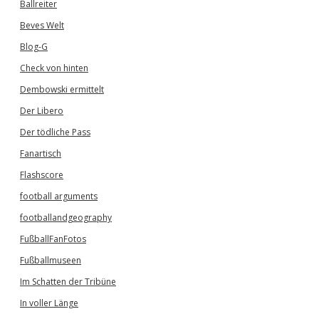
Ballreiter
Beves Welt
Blog-G
Check von hinten
Dembowski ermittelt
Der Libero
Der tödliche Pass
Fanartisch
Flashscore
football arguments
footballandgeography
FußballFanFotos
Fußballmuseen
Im Schatten der Tribüne
In voller Länge