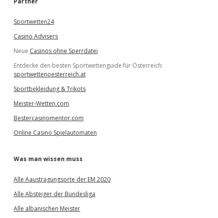
Partner
n
Sportwetten24
Casino Advisers
Neue
Casinos ohne Sperrdatei
Entdecke den besten Sportwettenguide für Österreich:
sportwettenoesterreich.at
Sportbekleidung & Trikots
Meister-Wetten.com
Bestercasinomentor.com
Online Casino Spielautomaten
Was man wissen muss
Alle Aaustragungsorte der EM 2020
Alle Absteiger der Bundesliga
Alle albanischen Meister