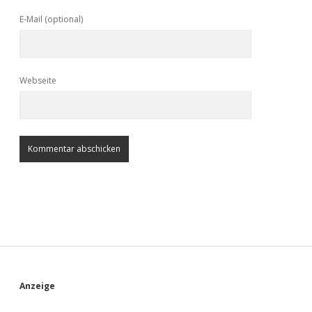
E-Mail (optional)
Webseite
S
Anzeige