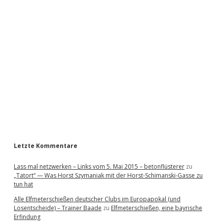
i
d
e
b
a
r
Letzte Kommentare
Lass mal netzwerken – Links vom 5. Mai 2015 – betonflüsterer
zu
„Tatort“ — Was Horst Szymaniak mit der Horst-Schimanski-Gasse zu
tun hat
Alle Elfmeterschießen deutscher Clubs im Europapokal (und
Losentscheide) – Trainer Baade
zu
Elfmeterschießen, eine bayrische
Erfindung