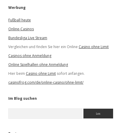
Werbung
Fußball heute
Online-Casinos
Bundesliga Live Stream
Vergleichen und finden Sie hier ein Online
Casino ohne Limit
Casinos ohne Anmeldung
Online Spielhallen ohne Anmeldung
Hier beim
Casino ohne Limit
sofort anfangen.
casinofrog.com/de/online-casino/ohne-limit/
Im Blog suchen
S
u
c
h
e