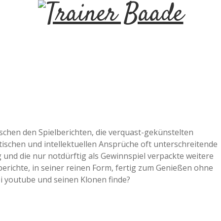
T
r
a
i
n
schen den Spielberichten, die verquast-gekünstelten
tischen und intellektuellen Ansprüche oft unterschreitende
e
und die nur notdürftig als Gewinnspiel verpackte weitere
berichte, in seiner reinen Form, fertig zum Genießen ohne
r
i youtube und seinen Klonen finde?
B