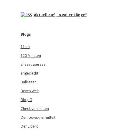
Aktuell auf „In voller Länge“
Blogs
11km
120 Minuten
allesausseraas
angedacht
Ballreiter
Beves Welt
Blog-G
Check von hinten
Dembowski ermittelt
Der Libero