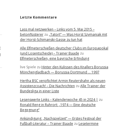
r
Letzte Kommentare
Lass mal netzwerken – Links vom 5. Mai 2015 –
betonflüsterer
zu
„Tatort“ — Was Horst Szymaniak mit
der Horst-Schimanski-Gasse zu tun hat
g
Alle Elfmeterschießen deutscher Clubs im Europapokal
n
(und Losentscheide) – Trainer Baade
zu
Elfmeterschießen, eine bayrische Erfindung
live Spiele
zu
Hinter den Kulissen des Knallers Borussia
Mönchengladbach — Borussia Dortmund … 1997
Hertha BSC verpflichtet Armin Reutershahn als neuen
Assistenzcoach! – Die Nachrichten
zu
Alle Trainer der
Bundesliga in einer Liste
Lesenswerte Links – Kalenderwoche 45 in 2024 |
zu
Ronald Reng in Ruhrort: „1974 — Eine deutsche
Begegnung“
Ankündigung: „Nachspielzeit“ — Erstes Festival der
Fußball-Literatur – Trainer Baade
zu
Lesetermine