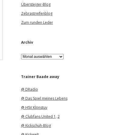
Übersteiger-Blog
Zebrastreifenblog
Zum runden Leder
Archiv
A
r
c
h
i
Trainer Baade away
v
@ DRadio
@ Das Spiel meines Lebens
@ HSV Klönstuv
@ Clubfans United 1
,
2
@ Kickschuh-Blog
@ Kickwelt