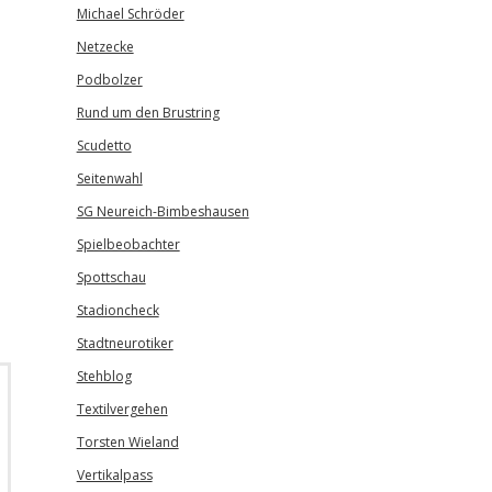
Michael Schröder
Netzecke
Podbolzer
Rund um den Brustring
Scudetto
Seitenwahl
SG Neureich-Bimbeshausen
Spielbeobachter
Spottschau
Stadioncheck
Stadtneurotiker
Stehblog
Textilvergehen
Torsten Wieland
Vertikalpass