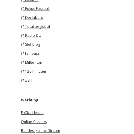
@ Fokus Fussball
@ Der Libero
@ Total beglubbt
@ Radio DU
@ Stehblog
@ fehlpass
@ Millernton
@ 120 minuten
@ ZEIT
Werbung
Fußball heute
Online-Casinos
Bundesliga Live Stream