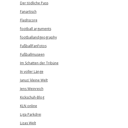
Der tödliche Pass
Fanartisch
Flashscore
football arguments
footballandgeography
FußballFanFotos
Fußballmuseen
Im Schatten der Tribüne
In voller Länge
Janus' kleine Welt
Jens Weinreich
Kickschuh-Blog
KLN online
Liga Parkdrei
Lizas Welt