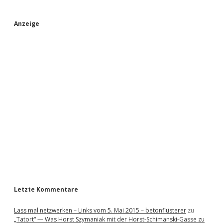
S
Anzeige
i
d
e
b
a
r
Letzte Kommentare
Lass mal netzwerken – Links vom 5. Mai 2015 – betonflüsterer
zu
„Tatort“ — Was Horst Szymaniak mit der Horst-Schimanski-Gasse zu