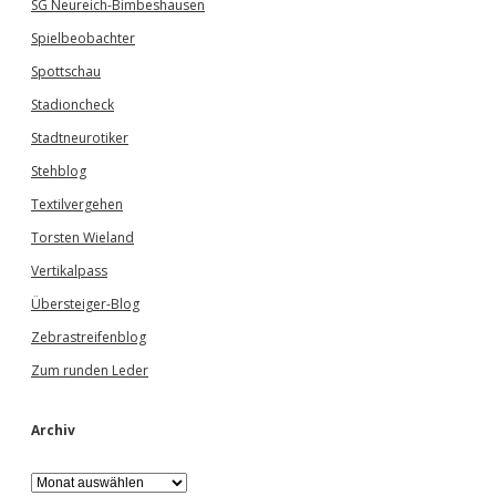
SG Neureich-Bimbeshausen
Spielbeobachter
Spottschau
Stadioncheck
Stadtneurotiker
Stehblog
Textilvergehen
Torsten Wieland
Vertikalpass
Übersteiger-Blog
Zebrastreifenblog
Zum runden Leder
Archiv
A