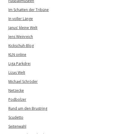
Fußballmuseen
Im Schatten der Tribüne
In voller Länge
Janus' kleine Welt
Jens Weinreich
Kickschuh-Blog
KLN online
Liga Parkdrei
Lizas Welt
Michael Schröder
Netzecke
Podbolzer
Rund um den Brustring
Scudetto
Seitenwahl