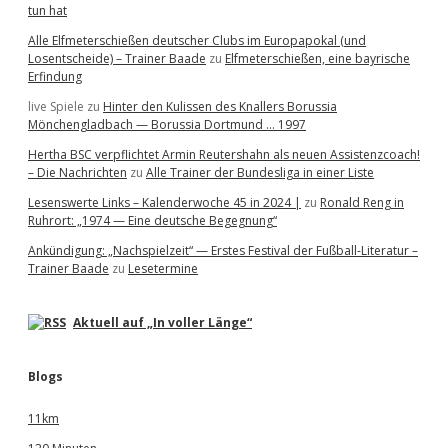
tun hat
Alle Elfmeterschießen deutscher Clubs im Europapokal (und
Losentscheide) – Trainer Baade
zu
Elfmeterschießen, eine bayrische
Erfindung
live Spiele
zu
Hinter den Kulissen des Knallers Borussia
Mönchengladbach — Borussia Dortmund … 1997
Hertha BSC verpflichtet Armin Reutershahn als neuen Assistenzcoach!
– Die Nachrichten
zu
Alle Trainer der Bundesliga in einer Liste
Lesenswerte Links – Kalenderwoche 45 in 2024 |
zu
Ronald Reng in
Ruhrort: „1974 — Eine deutsche Begegnung“
Ankündigung: „Nachspielzeit“ — Erstes Festival der Fußball-Literatur –
Trainer Baade
zu
Lesetermine
Aktuell auf „In voller Länge“
Blogs
11km