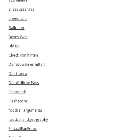
120 Minuten
allesausseraas
angedacht
Ballreiter
Beves Welt
Blog-G
Check von hinten
Dembowski ermittelt
Der Libero
Der tödliche Pass
Fanartisch
Flashscore
football arguments
footballandgeography
FußballFanFotos