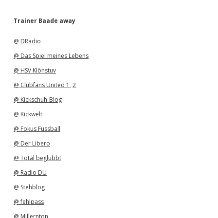
r
c
h
Trainer Baade away
i
v
@ DRadio
@ Das Spiel meines Lebens
@ HSV Klönstuv
@ Clubfans United 1
,
2
@ Kickschuh-Blog
@ Kickwelt
@ Fokus Fussball
@ Der Libero
@ Total beglubbt
@ Radio DU
@ Stehblog
@ fehlpass
@ Millernton