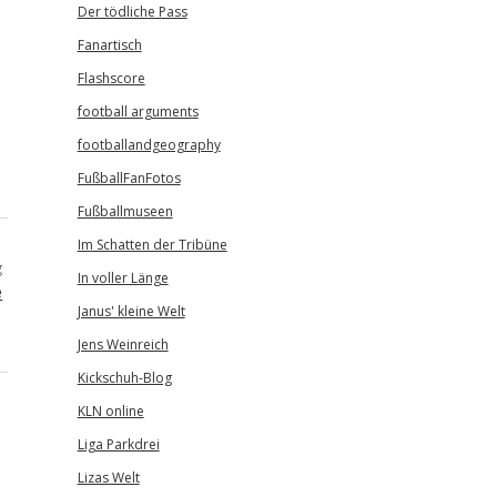
Der tödliche Pass
Fanartisch
Flashscore
football arguments
footballandgeography
FußballFanFotos
Fußballmuseen
Im Schatten der Tribüne
g
In voller Länge
e
Janus' kleine Welt
Jens Weinreich
Kickschuh-Blog
KLN online
Liga Parkdrei
Lizas Welt