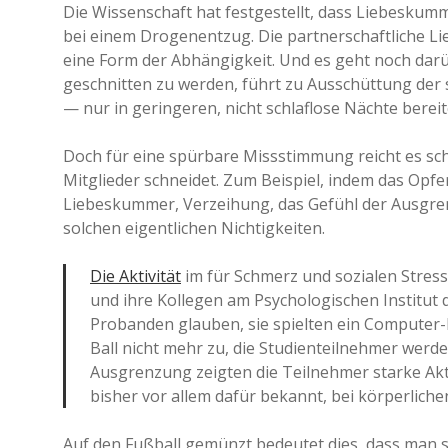
Die Wissenschaft hat festgestellt, dass Liebeskumm
bei einem Drogenentzug. Die partnerschaftliche Li
eine Form der Abhängigkeit. Und es geht noch dar
geschnitten zu werden, führt zu Ausschüttung de
— nur in geringeren, nicht schlaflose Nächte bere
Doch für eine spürbare Missstimmung reicht es sc
Mitglieder schneidet. Zum Beispiel, indem das Opfer
Liebeskummer, Verzeihung, das Gefühl der Ausgren
solchen eigentlichen Nichtigkeiten.
Die Aktivität
im für Schmerz und sozialen Stres
und ihre Kollegen am Psychologischen Institut de
Probanden glauben, sie spielten ein Computer-Ba
Ball nicht mehr zu, die Studienteilnehmer werd
Ausgrenzung zeigten die Teilnehmer starke Akt
bisher vor allem dafür bekannt, bei körperlich
Auf den Fußball gemünzt bedeutet dies, dass man s