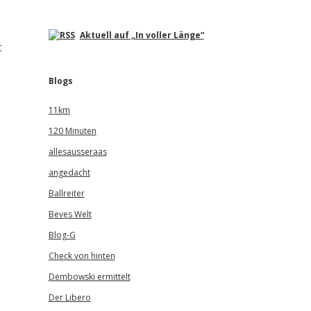
Aktuell auf „In voller Länge“
t
Blogs
11km
120 Minuten
allesausseraas
angedacht
Ballreiter
Beves Welt
Blog-G
Check von hinten
Dembowski ermittelt
Der Libero