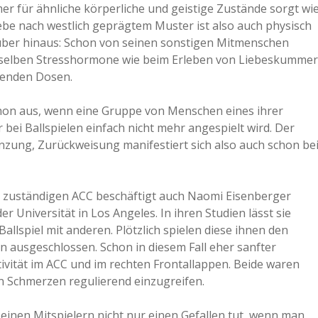
er für ähnliche körperliche und geistige Zustände sorgt wi
a
ebe nach westlich geprägtem Muster ist also auch physisch
über hinaus: Schon von seinen sonstigen Mitmenschen
r selben Stresshormone wie beim Erleben von Liebeskummer
a
itenden Dosen.
d
hon aus, wenn eine Gruppe von Menschen eines ihrer
 bei Ballspielen einfach nicht mehr angespielt wird. Der
zung, Zurückweisung manifestiert sich also auch schon be
e
s zuständigen ACC beschäftigt auch Naomi Eisenberger
r Universität in Los Angeles. In ihren Studien lässt sie
llspiel mit anderen. Plötzlich spielen diese ihnen den
en ausgeschlossen. Schon in diesem Fall eher sanfter
ivität im ACC und im rechten Frontallappen. Beide waren
en Schmerzen regulierend einzugreifen.
einen Mitspielern nicht nur einen Gefallen tut, wenn man