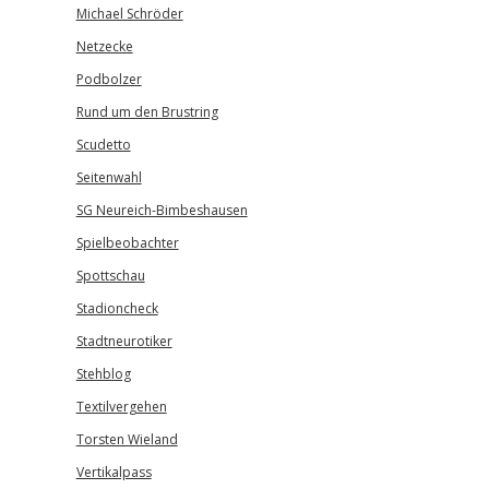
Michael Schröder
Netzecke
Podbolzer
Rund um den Brustring
Scudetto
Seitenwahl
SG Neureich-Bimbeshausen
Spielbeobachter
Spottschau
Stadioncheck
Stadtneurotiker
Stehblog
Textilvergehen
Torsten Wieland
Vertikalpass