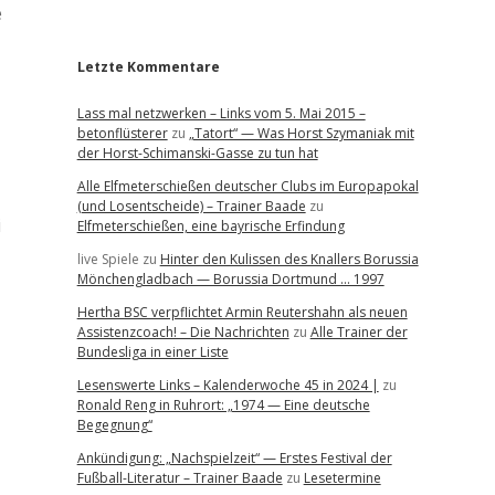
r
e
Letzte Kommentare
Lass mal netzwerken – Links vom 5. Mai 2015 –
betonflüsterer
zu
„Tatort“ — Was Horst Szymaniak mit
der Horst-Schimanski-Gasse zu tun hat
Alle Elfmeterschießen deutscher Clubs im Europapokal
(und Losentscheide) – Trainer Baade
zu
i
Elfmeterschießen, eine bayrische Erfindung
live Spiele
zu
Hinter den Kulissen des Knallers Borussia
Mönchengladbach — Borussia Dortmund … 1997
Hertha BSC verpflichtet Armin Reutershahn als neuen
Assistenzcoach! – Die Nachrichten
zu
Alle Trainer der
Bundesliga in einer Liste
Lesenswerte Links – Kalenderwoche 45 in 2024 |
zu
Ronald Reng in Ruhrort: „1974 — Eine deutsche
Begegnung“
Ankündigung: „Nachspielzeit“ — Erstes Festival der
Fußball-Literatur – Trainer Baade
zu
Lesetermine