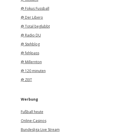
@ Fokus Fussball
@ Der Libero
@ Total beglubbt
@ Radio DU
@ Stehblog
@ fehlpass
@ Millernton
@ 120 minuten
@ ZEIT
Werbung
Fußball heute
Online-Casinos
Bundesliga Live Stream