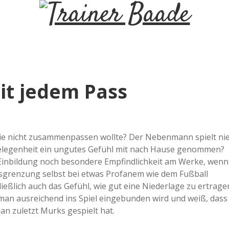
T
r
a
it jedem Pass
i
n
, die nicht zusammenpassen wollte? Der Nebenmann spielt ni
 Gelegenheit ein ungutes Gefühl mit nach Hause genommen?
e
r Einbildung noch besondere Empfindlichkeit am Werke, wenn
sgrenzung selbst bei etwas Profanem wie dem Fußball
r
eßlich auch das Gefühl, wie gut eine Niederlage zu ertrage
 man ausreichend ins Spiel eingebunden wird und weiß, dass
an zuletzt Murks gespielt hat.
B