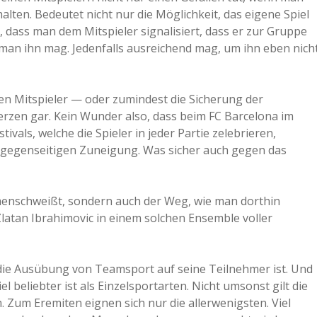
halten. Bedeutet nicht nur die Möglichkeit, das eigene Spiel
 dass man dem Mitspieler signalisiert, dass er zur Gruppe
s man ihn mag. Jedenfalls ausreichend mag, um ihn eben nich
den Mitspieler — oder zumindest die Sicherung der
rzen gar. Kein Wunder also, dass beim FC Barcelona im
vals, welche die Spieler in jeder Partie zelebrieren,
r gegenseitigen Zuneigung. Was sicher auch gegen das
mmmenschweißt, sondern auch der Weg, wie man dorthin
latan Ibrahimovic in einem solchen Ensemble voller
 die Ausübung von Teamsport auf seine Teilnehmer ist. Und
beliebter ist als Einzelsportarten. Nicht umsonst gilt die
. Zum Eremiten eignen sich nur die allerwenigsten. Viel