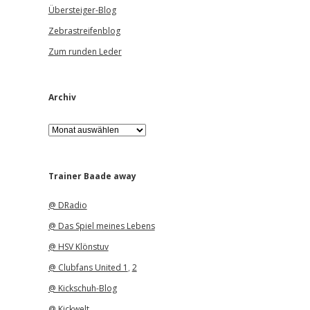
Übersteiger-Blog
Zebrastreifenblog
Zum runden Leder
Archiv
A
r
c
h
i
Trainer Baade away
v
@ DRadio
@ Das Spiel meines Lebens
@ HSV Klönstuv
@ Clubfans United 1
,
2
@ Kickschuh-Blog
@ Kickwelt