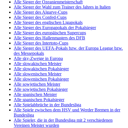
Alle Sieger der Ozeanienmeisterschaft
Alle Sieger der Wahl zum Trainer des Jahres in Italien
Alle Sieger des Algarve-Cups
Alle Sieger des Confed-Cups
Alle Sieger des englischen Ligapokals
Alle Sieger des Europapokals der Pokalsieger
Alle Sieger des europäischen Supercups
Alle Sieger des Hallenmasters des DFB
Alle Sieger des Intertoto-Cups
Alle Sieger des UEFA-Pokals bzw. der Europa League bzw.
des Messepokals
Alle sky-Zweige in Europa
Alle slowakischen Meister
Alle slowakischen Pokalsieger
Alle slowenischen Meister
Alle slowenischen Pokalsieger
Alle sowjetischen Meister
Alle sowjetischen Pokalsieger
Alle spanischen Meister
Alle spanischen Pokalsieger
Alle Spielabbrüche in der Bundesliga
Alle Spiele zwischen dem HSV und Werder Bremen in der
Bundesliga
Alle Spieler, die in der Bundesliga mit 2 verschiedenen
Vereinen Meister wurden