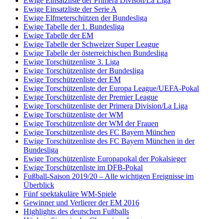
Ewige Einsatzliste der Primera Divison/La Liga
Ewige Einsatzliste der Serie A
Ewige Elfmeterschützen der Bundesliga
Ewige Tabelle der 1. Bundesliga
Ewige Tabelle der EM
Ewige Tabelle der Schweizer Super League
Ewige Tabelle der österreichischen Bundesliga
Ewige Torschützenliste 3. Liga
Ewige Torschützenliste der Bundesliga
Ewige Torschützenliste der EM
Ewige Torschützenliste der Europa League/UEFA-Pokal
Ewige Torschützenliste der Premier League
Ewige Torschützenliste der Primera Division/La Liga
Ewige Torschützenliste der WM
Ewige Torschützenliste der WM der Frauen
Ewige Torschützenliste des FC Bayern München
Ewige Torschützenliste des FC Bayern München in der
Bundesliga
Ewige Torschützenliste Europapokal der Pokalsieger
Ewige Torschützenliste im DFB-Pokal
Fußball-Saison 2019/20 – Alle wichtigen Ereignisse im
Überblick
Fünf spektakuläre WM-Spiele
Gewinner und Verlierer der EM 2016
Highlights des deutschen Fußballs