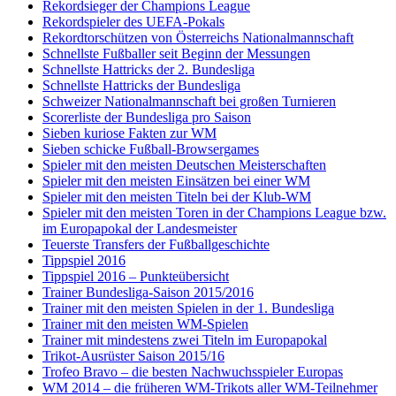
Rekordsieger der Champions League
Rekordspieler des UEFA-Pokals
Rekordtorschützen von Österreichs Nationalmannschaft
Schnellste Fußballer seit Beginn der Messungen
Schnellste Hattricks der 2. Bundesliga
Schnellste Hattricks der Bundesliga
Schweizer Nationalmannschaft bei großen Turnieren
Scorerliste der Bundesliga pro Saison
Sieben kuriose Fakten zur WM
Sieben schicke Fußball-Browsergames
Spieler mit den meisten Deutschen Meisterschaften
Spieler mit den meisten Einsätzen bei einer WM
Spieler mit den meisten Titeln bei der Klub-WM
Spieler mit den meisten Toren in der Champions League bzw.
im Europapokal der Landesmeister
Teuerste Transfers der Fußballgeschichte
Tippspiel 2016
Tippspiel 2016 – Punkteübersicht
Trainer Bundesliga-Saison 2015/2016
Trainer mit den meisten Spielen in der 1. Bundesliga
Trainer mit den meisten WM-Spielen
Trainer mit mindestens zwei Titeln im Europapokal
Trikot-Ausrüster Saison 2015/16
Trofeo Bravo – die besten Nachwuchsspieler Europas
WM 2014 – die früheren WM-Trikots aller WM-Teilnehmer