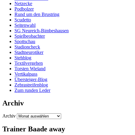
Netzecke
Podbolzer
Rund um den Brustring
Scudetto
Seitenwahl
SG Neureich-Bimbeshausen
Spielbeobachter
Spottschau
Stadioncheck
Stadtneurotiker
Stehblog
Textilvergehen
Torsten Wieland
Vertikalpass
Übersteiger-Blog
Zebrastreifenblog
Zum runden Leder
Archiv
Archiv
Trainer Baade away