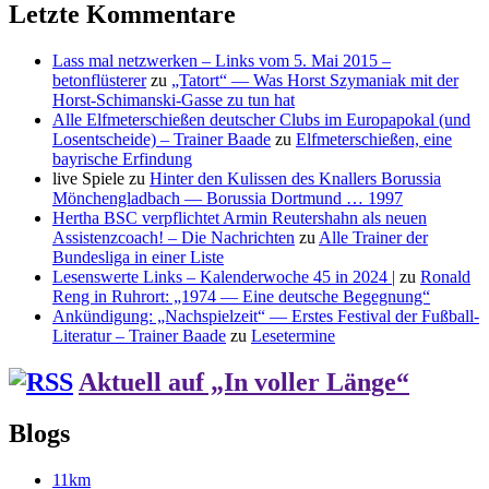
Letzte Kommentare
Lass mal netzwerken – Links vom 5. Mai 2015 –
betonflüsterer
zu
„Tatort“ — Was Horst Szymaniak mit der
Horst-Schimanski-Gasse zu tun hat
Alle Elfmeterschießen deutscher Clubs im Europapokal (und
Losentscheide) – Trainer Baade
zu
Elfmeterschießen, eine
bayrische Erfindung
live Spiele
zu
Hinter den Kulissen des Knallers Borussia
Mönchengladbach — Borussia Dortmund … 1997
Hertha BSC verpflichtet Armin Reutershahn als neuen
Assistenzcoach! – Die Nachrichten
zu
Alle Trainer der
Bundesliga in einer Liste
Lesenswerte Links – Kalenderwoche 45 in 2024 |
zu
Ronald
Reng in Ruhrort: „1974 — Eine deutsche Begegnung“
Ankündigung: „Nachspielzeit“ — Erstes Festival der Fußball-
Literatur – Trainer Baade
zu
Lesetermine
Aktuell auf „In voller Länge“
Blogs
11km