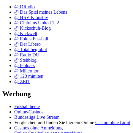
@ DRadio
@ Das Spiel meines Lebens
@ HSV Klönstuv
@ Clubfans United 1
,
2
@ Kickschuh-Blog
@ Kickwelt
@ Fokus Fussball
@ Der Libero
@ Total beglubbt
@ Radio DU
@ Stehblog
@ fehlpass
@ Millernton
@ 120 minuten
@ ZEIT
Werbung
Fußball heute
Online-Casinos
Bundesliga Live Stream
Vergleichen und finden Sie hier ein Online
Casino ohne Limit
Casinos ohne Anmeldung