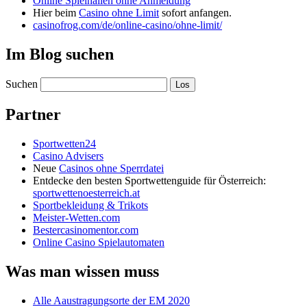
Online Spielhallen ohne Anmeldung
Hier beim
Casino ohne Limit
sofort anfangen.
casinofrog.com/de/online-casino/ohne-limit/
Im Blog suchen
Suchen
Partner
Sportwetten24
Casino Advisers
Neue
Casinos ohne Sperrdatei
Entdecke den besten Sportwettenguide für Österreich:
sportwettenoesterreich.at
Sportbekleidung & Trikots
Meister-Wetten.com
Bestercasinomentor.com
Online Casino Spielautomaten
Was man wissen muss
Alle Aaustragungsorte der EM 2020