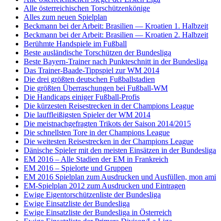
Alle österreichischen Torschützenkönige
Alles zum neuen Spielplan
Beckmann bei der Arbeit: Brasilien — Kroatien 1. Halbzeit
Beckmann bei der Arbeit: Brasilien — Kroatien 2. Halbzeit
Berühmte Handspiele im Fußball
Beste ausländische Torschützen der Bundesliga
Beste Bayern-Trainer nach Punkteschnitt in der Bundesliga
Das Trainer-Baade-Tippspiel zur WM 2014
Die drei größten deutschen Fußballstadien
Die größten Überraschungen bei Fußball-WM
Die Handicaps einiger Fußball-Profis
Die kürzesten Reisestrecken in der Champions League
Die lauffleißigsten Spieler der WM 2014
Die meistnachgefragten Trikots der Saison 2014/2015
Die schnellsten Tore in der Champions League
Die weitesten Reisestrecken in der Champions League
Dänische Spieler mit den meisten Einsätzen in der Bundesliga
EM 2016 – Alle Stadien der EM in Frankreich
EM 2016 – Spielorte und Gruppen
EM 2016 Spielplan zum Ausdrucken und Ausfüllen, mon ami
EM-Spielplan 2012 zum Ausdrucken und Eintragen
Ewige Eigentorschützenliste der Bundesliga
Ewige Einsatzliste der Bundesliga
Ewige Einsatzliste der Bundesliga in Österreich