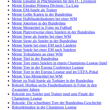
Meiste Einsätze in Pflichtspielen für den FC Liverpool
Meiste Einsätze Primera Division / La Liga
Meiste EM-Spiele als Trainer
Meiste Gelbe Karten in der Bundesliga
Meiste Halbfinalteilnahmen bei einer WM
Meiste Jokertore in der Bundesliga
Meiste Meistertitel in Folge im Fußball
Meiste Platzverweise eines Spielers in der Bundesliga
Meiste Siege als Spieler bei einer WM
Meiste Siege als Spieler in der Bundesliga
Meiste Spiele bei einer EM nach Ländern
Meiste Spiele bei einer EM nach Spielern
Meiste Teilnahmen an einer WM
Meiste Titel in der Bundesliga
Meiste Tore eines Spielers in einem Champions-League-Spiel
Meiste Tore in der Europa Conference League
Meiste Tore in der Europa League und im UEFA-Pokal
Meiste Vize-Meistertitel bei WM
Meiste zu-Null-Spiele als Torhüter in der Bundesliga
Rekord: Herthas sechs Finalteilnahmen in Folge in den
Zwanziger Jahren
Rekorde pro Spieler und Trainer rund ums Finale der
Champions League
Rekorde: Die schnellsten Tore der Bundesliga-Geschichte
Rekordeinsätze in der Champions League