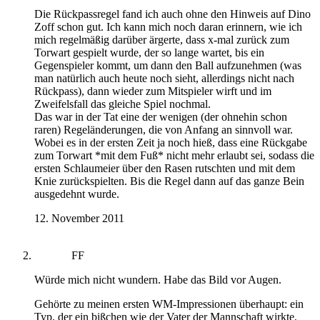
Die Rückpassregel fand ich auch ohne den Hinweis auf Dino
Zoff schon gut. Ich kann mich noch daran erinnern, wie ich
mich regelmäßig darüber ärgerte, dass x-mal zurück zum
Torwart gespielt wurde, der so lange wartet, bis ein
Gegenspieler kommt, um dann den Ball aufzunehmen (was
man natürlich auch heute noch sieht, allerdings nicht nach
Rückpass), dann wieder zum Mitspieler wirft und im
Zweifelsfall das gleiche Spiel nochmal.
Das war in der Tat eine der wenigen (der ohnehin schon
raren) Regeländerungen, die von Anfang an sinnvoll war.
Wobei es in der ersten Zeit ja noch hieß, dass eine Rückgabe
zum Torwart *mit dem Fuß* nicht mehr erlaubt sei, sodass die
ersten Schlaumeier über den Rasen rutschten und mit dem
Knie zurückspielten. Bis die Regel dann auf das ganze Bein
ausgedehnt wurde.
12. November 2011
FF
Würde mich nicht wundern. Habe das Bild vor Augen.
Gehörte zu meinen ersten WM-Impressionen überhaupt: ein
Typ, der ein bißchen wie der Vater der Mannschaft wirkte,