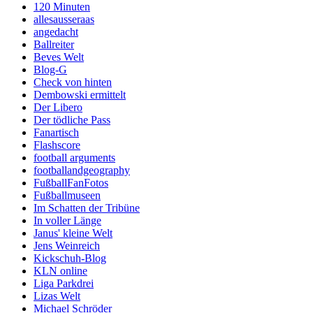
120 Minuten
allesausseraas
angedacht
Ballreiter
Beves Welt
Blog-G
Check von hinten
Dembowski ermittelt
Der Libero
Der tödliche Pass
Fanartisch
Flashscore
football arguments
footballandgeography
FußballFanFotos
Fußballmuseen
Im Schatten der Tribüne
In voller Länge
Janus' kleine Welt
Jens Weinreich
Kickschuh-Blog
KLN online
Liga Parkdrei
Lizas Welt
Michael Schröder