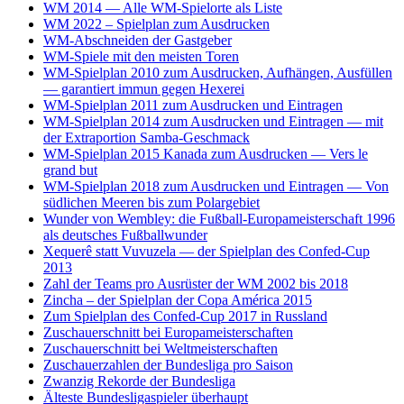
WM 2014 — Alle WM-Spielorte als Liste
WM 2022 – Spielplan zum Ausdrucken
WM-Abschneiden der Gastgeber
WM-Spiele mit den meisten Toren
WM-Spielplan 2010 zum Ausdrucken, Aufhängen, Ausfüllen
— garantiert immun gegen Hexerei
WM-Spielplan 2011 zum Ausdrucken und Eintragen
WM-Spielplan 2014 zum Ausdrucken und Eintragen — mit
der Extraportion Samba-Geschmack
WM-Spielplan 2015 Kanada zum Ausdrucken — Vers le
grand but
WM-Spielplan 2018 zum Ausdrucken und Eintragen — Von
südlichen Meeren bis zum Polargebiet
Wunder von Wembley: die Fußball-Europameisterschaft 1996
als deutsches Fußballwunder
Xequerê statt Vuvuzela — der Spielplan des Confed-Cup
2013
Zahl der Teams pro Ausrüster der WM 2002 bis 2018
Zincha – der Spielplan der Copa América 2015
Zum Spielplan des Confed-Cup 2017 in Russland
Zuschauerschnitt bei Europameisterschaften
Zuschauerschnitt bei Weltmeisterschaften
Zuschauerzahlen der Bundesliga pro Saison
Zwanzig Rekorde der Bundesliga
Älteste Bundesligaspieler überhaupt