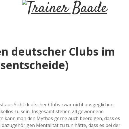
T
r
a
en deutscher Clubs im
i
sentscheide)
n
e
r
st aus Sicht deutscher Clubs zwar nicht ausgeglichen,
makellos zu sein. Insgesamt stehen 24 gewonnene
n kann man den Mythos gerne auch beerdigen, dass es
B
 dazugehörigen Mentalität zu tun hätte, dass es bei der