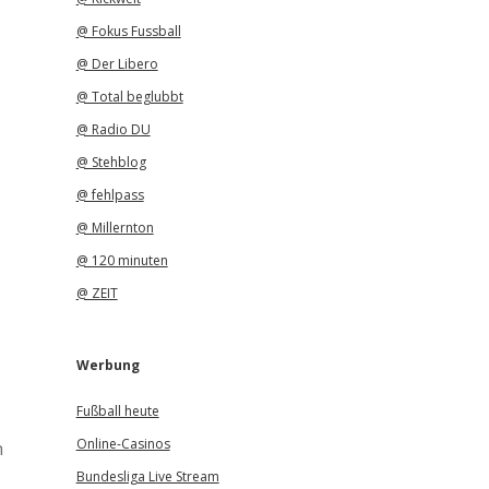
@ Fokus Fussball
@ Der Libero
@ Total beglubbt
@ Radio DU
@ Stehblog
@ fehlpass
@ Millernton
@ 120 minuten
@ ZEIT
Werbung
Fußball heute
Online-Casinos
n
Bundesliga Live Stream