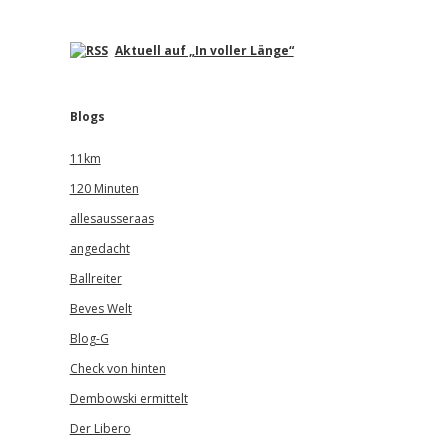
Aktuell auf „In voller Länge“
Blogs
11km
120 Minuten
allesausseraas
angedacht
Ballreiter
Beves Welt
Blog-G
Check von hinten
Dembowski ermittelt
Der Libero