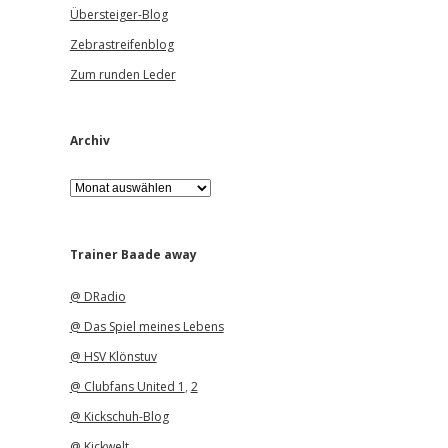
Übersteiger-Blog
Zebrastreifenblog
Zum runden Leder
Archiv
A
r
c
h
i
Trainer Baade away
v
@ DRadio
@ Das Spiel meines Lebens
@ HSV Klönstuv
@ Clubfans United 1
,
2
@ Kickschuh-Blog
@ Kickwelt