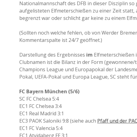
Nationalmannschaft des DFB in dieser Disziplin so g
aufgelisteten Elfmeterschießen zu einer Zeit statt,
begrenzt war oder schlicht gar keine zu einem Elfm
(Sollten noch welche fehlen, ob von Werder Bremen
Kommentarspalte ist 24/7 geöffnet.)
Darstellung des Ergebnisses
im
Elfmeterschießen is
Clubnamen ist die Bilanz in der Form (gewonnene/
Champions League und Europapokal der Landesmeis
Pokal, UEFA-Pokal und Europa League, SC steht für 
FC Bayern München (5/6)
SC FC Chelsea 5:4
EC1 FC Chelsea 3:4
EC1 Real Madrid 3:1
EC3 PAOK Saloniki 9:8 (siehe auch
Pfaff und der PA
EC1 FC Valencia 5:4
EC1 Atvidaberg FF 3:1