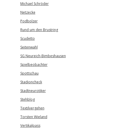
Michael Schröder
Netzecke
Podbolzer
Rund um den Brustring
Scudetto
Seitenwahl
SG Neureich-Bimbeshausen
Spielbeobachter
Spottschau
Stadioncheck
Stadtneurotiker
Stehblog
Textilvergehen
Torsten Wieland
Vertikalpass