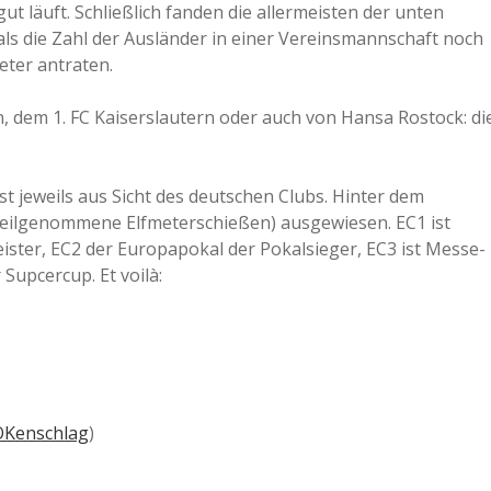
ut läuft. Schließlich fanden die allermeisten der unten
a
 als die Zahl der Ausländer in einer Vereinsmannschaft noch
eter antraten.
a
, dem 1. FC Kaiserslautern oder auch von Hansa Rostock: di
d
t jeweils aus Sicht des deutschen Clubs. Hinter dem
teilgenommene Elfmeterschießen) ausgewiesen. EC1 ist
e
ter, EC2 der Europapokal der Pokalsieger, EC3 ist Messe-
Supcercup. Et voilà:
OKenschlag
)