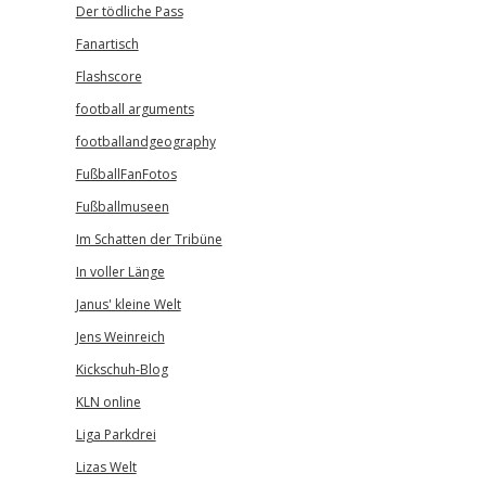
Der tödliche Pass
Fanartisch
Flashscore
football arguments
footballandgeography
FußballFanFotos
Fußballmuseen
Im Schatten der Tribüne
In voller Länge
Janus' kleine Welt
Jens Weinreich
Kickschuh-Blog
KLN online
Liga Parkdrei
Lizas Welt