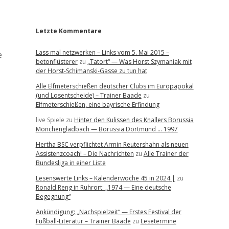
r
Letzte Kommentare
Lass mal netzwerken – Links vom 5. Mai 2015 –
e
betonflüsterer
zu
„Tatort“ — Was Horst Szymaniak mit
der Horst-Schimanski-Gasse zu tun hat
Alle Elfmeterschießen deutscher Clubs im Europapokal
(und Losentscheide) – Trainer Baade
zu
Elfmeterschießen, eine bayrische Erfindung
live Spiele
zu
Hinter den Kulissen des Knallers Borussia
Mönchengladbach — Borussia Dortmund … 1997
Hertha BSC verpflichtet Armin Reutershahn als neuen
Assistenzcoach! – Die Nachrichten
zu
Alle Trainer der
Bundesliga in einer Liste
Lesenswerte Links – Kalenderwoche 45 in 2024 |
zu
Ronald Reng in Ruhrort: „1974 — Eine deutsche
Begegnung“
Ankündigung: „Nachspielzeit“ — Erstes Festival der
Fußball-Literatur – Trainer Baade
zu
Lesetermine