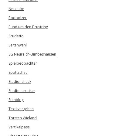
Netzecke
Podbolzer
Rund um den Brustring
Scudetto
Seitenwahl
SG Neureich-Bimbeshausen
Spielbeobachter
Spottschau
Stadioncheck
Stadtneurotiker
Stehblog
Textilvergehen
Torsten Wieland
Vertikalpass