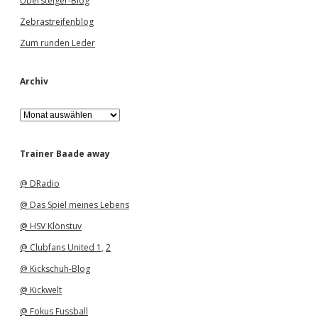
Übersteiger-Blog
Zebrastreifenblog
Zum runden Leder
Archiv
A
r
c
h
Trainer Baade away
i
v
@ DRadio
@ Das Spiel meines Lebens
@ HSV Klönstuv
@ Clubfans United 1
,
2
@ Kickschuh-Blog
@ Kickwelt
@ Fokus Fussball