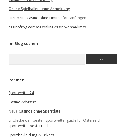
Online Spielhallen ohne Anmeldung
Hier beim
Casino ohne Limit
sofort anfangen.
casinofrog.com/de/online-casino/ohne-limit/
Im Blog suchen
S
u
c
h
e
Partner
n
Sportwetten24
Casino Advisers
Neue
Casinos ohne Sperrdatei
Entdecke den besten Sportwettenguide für Österreich:
sportwettenoesterreich.at
Sportbekleidung & Trikots