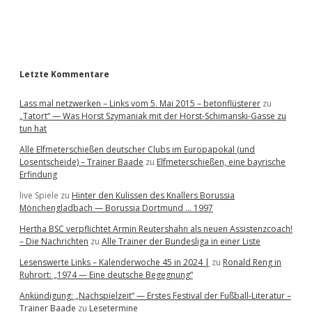
a
r
Letzte Kommentare
Lass mal netzwerken – Links vom 5. Mai 2015 – betonflüsterer
zu
„Tatort“ — Was Horst Szymaniak mit der Horst-Schimanski-Gasse zu
tun hat
Alle Elfmeterschießen deutscher Clubs im Europapokal (und
Losentscheide) – Trainer Baade
zu
Elfmeterschießen, eine bayrische
Erfindung
live Spiele
zu
Hinter den Kulissen des Knallers Borussia
Mönchengladbach — Borussia Dortmund … 1997
Hertha BSC verpflichtet Armin Reutershahn als neuen Assistenzcoach!
– Die Nachrichten
zu
Alle Trainer der Bundesliga in einer Liste
Lesenswerte Links – Kalenderwoche 45 in 2024 |
zu
Ronald Reng in
Ruhrort: „1974 — Eine deutsche Begegnung“
Ankündigung: „Nachspielzeit“ — Erstes Festival der Fußball-Literatur –
Trainer Baade
zu
Lesetermine