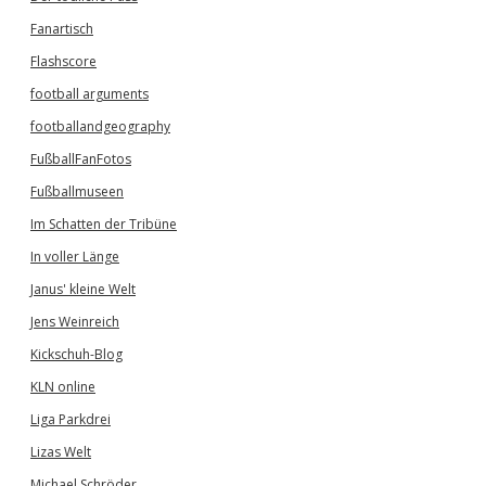
Fanartisch
Flashscore
football arguments
footballandgeography
FußballFanFotos
Fußballmuseen
Im Schatten der Tribüne
In voller Länge
Janus' kleine Welt
Jens Weinreich
Kickschuh-Blog
KLN online
Liga Parkdrei
Lizas Welt
Michael Schröder