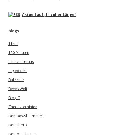
Aktuell auf „In voller Länge“
Blogs
11km
120 Minuten
allesausseraas
angedacht
Ballreiter
Beves Welt
Blog-G
Check von hinten
Dembowski ermittelt
Der Libero
Der tödliche Pass