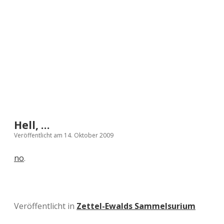
a
d
e
Hell, …
Veröffentlicht am 14. Oktober 2009
no
.
Veröffentlicht in
Zettel-Ewalds Sammelsurium