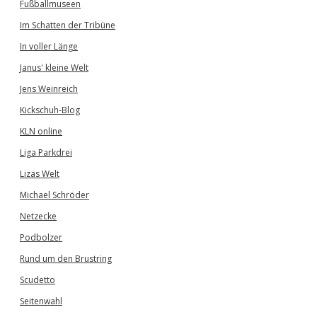
Fußballmuseen
Im Schatten der Tribüne
In voller Länge
Janus' kleine Welt
Jens Weinreich
Kickschuh-Blog
KLN online
Liga Parkdrei
Lizas Welt
Michael Schröder
Netzecke
Podbolzer
Rund um den Brustring
Scudetto
Seitenwahl