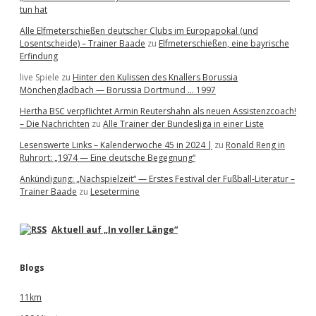
tun hat
Alle Elfmeterschießen deutscher Clubs im Europapokal (und
Losentscheide) – Trainer Baade
zu
Elfmeterschießen, eine bayrische
Erfindung
live Spiele
zu
Hinter den Kulissen des Knallers Borussia
Mönchengladbach — Borussia Dortmund … 1997
Hertha BSC verpflichtet Armin Reutershahn als neuen Assistenzcoach!
– Die Nachrichten
zu
Alle Trainer der Bundesliga in einer Liste
Lesenswerte Links – Kalenderwoche 45 in 2024 |
zu
Ronald Reng in
Ruhrort: „1974 — Eine deutsche Begegnung“
Ankündigung: „Nachspielzeit“ — Erstes Festival der Fußball-Literatur –
Trainer Baade
zu
Lesetermine
Aktuell auf „In voller Länge“
Blogs
11km