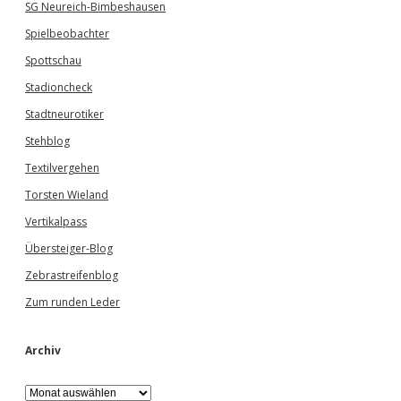
SG Neureich-Bimbeshausen
Spielbeobachter
Spottschau
Stadioncheck
Stadtneurotiker
Stehblog
Textilvergehen
Torsten Wieland
Vertikalpass
Übersteiger-Blog
Zebrastreifenblog
Zum runden Leder
Archiv
A