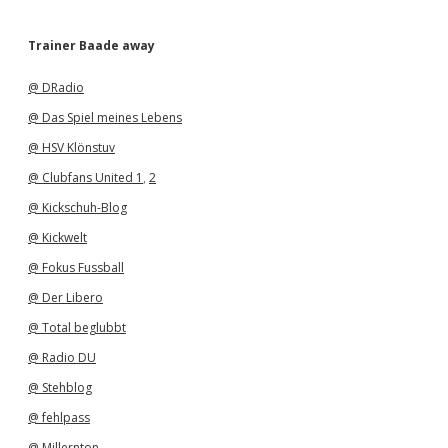
r
c
h
Trainer Baade away
i
v
@ DRadio
@ Das Spiel meines Lebens
@ HSV Klönstuv
@ Clubfans United 1
,
2
@ Kickschuh-Blog
@ Kickwelt
@ Fokus Fussball
@ Der Libero
@ Total beglubbt
@ Radio DU
@ Stehblog
@ fehlpass
@ Millernton