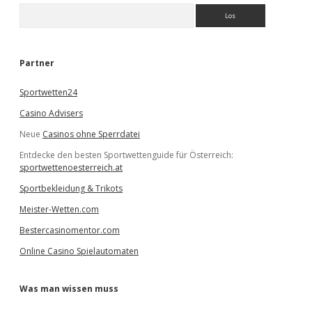
S
u
c
h
e
Partner
n
Sportwetten24
Casino Advisers
Neue
Casinos ohne Sperrdatei
Entdecke den besten Sportwettenguide für Österreich:
sportwettenoesterreich.at
Sportbekleidung & Trikots
Meister-Wetten.com
Bestercasinomentor.com
Online Casino Spielautomaten
Was man wissen muss