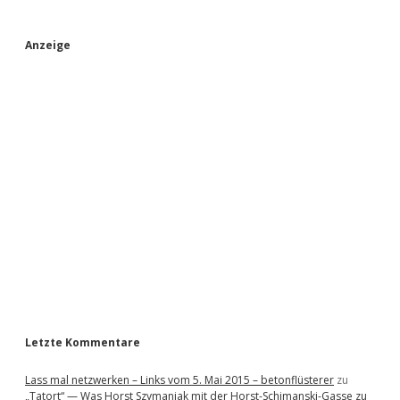
S
Anzeige
i
d
e
b
a
r
Letzte Kommentare
Lass mal netzwerken – Links vom 5. Mai 2015 – betonflüsterer
zu
„Tatort“ — Was Horst Szymaniak mit der Horst-Schimanski-Gasse zu