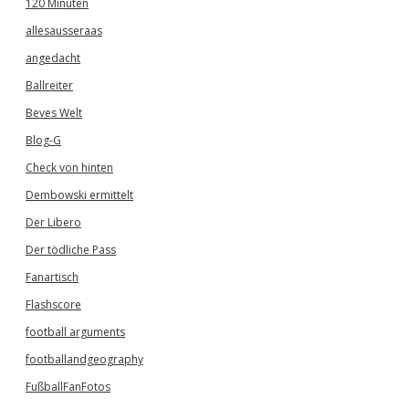
120 Minuten
allesausseraas
angedacht
Ballreiter
Beves Welt
Blog-G
Check von hinten
Dembowski ermittelt
Der Libero
Der tödliche Pass
Fanartisch
Flashscore
football arguments
footballandgeography
FußballFanFotos