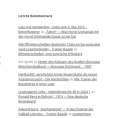
r
Letzte Kommentare
Lass mal netzwerken – Links vom 5. Mai 2015 –
betonflüsterer
zu
„Tatort“ — Was Horst Szymaniak mit
der Horst-Schimanski-Gasse zu tun hat
Alle Elfmeterschießen deutscher Clubs im Europapokal
(und Losentscheide) – Trainer Baade
zu
Elfmeterschießen, eine bayrische Erfindung
g
m
live Spiele
zu
Hinter den Kulissen des Knallers Borussia
Mönchengladbach — Borussia Dortmund … 1997
Hertha BSC verpflichtet Armin Reutershahn als neuen
Assistenzcoach! – Die Nachrichten
zu
Alle Trainer der
Bundesliga in einer Liste
Lesenswerte Links – Kalenderwoche 45 in 2024 |
zu
Ronald Reng in Ruhrort: „1974 — Eine deutsche
Begegnung“
Ankündigung: „Nachspielzeit“ — Erstes Festival der
Fußball-Literatur – Trainer Baade
zu
Lesetermine