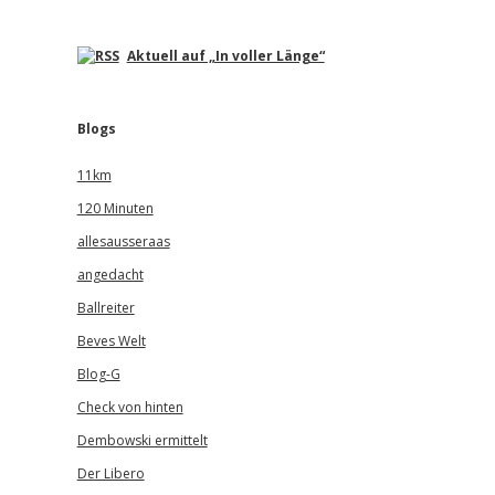
Aktuell auf „In voller Länge“
Blogs
11km
120 Minuten
allesausseraas
angedacht
Ballreiter
Beves Welt
Blog-G
Check von hinten
Dembowski ermittelt
Der Libero