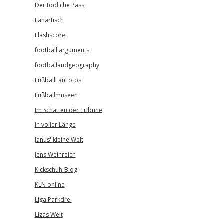
Der tödliche Pass
Fanartisch
Flashscore
football arguments
footballandgeography
FußballFanFotos
Fußballmuseen
Im Schatten der Tribüne
In voller Länge
Janus' kleine Welt
Jens Weinreich
Kickschuh-Blog
KLN online
Liga Parkdrei
Lizas Welt