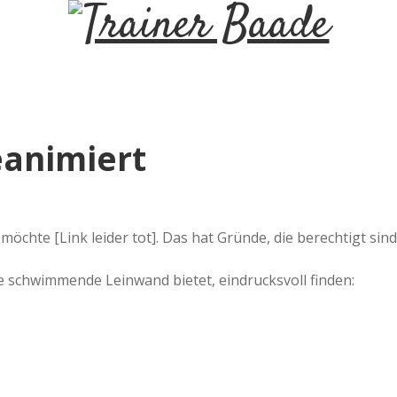
T
r
a
eanimiert
i
n
öchte [Link leider tot]. Das hat Gründe, die berechtigt sind
e
e schwimmende Leinwand bietet, eindrucksvoll finden:
r
B