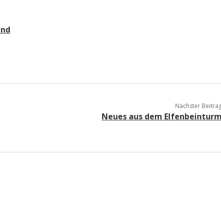
a
and
a
d
e
Nächster Beitra
Neues aus dem Elfenbeintur