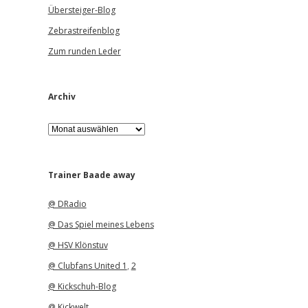
Übersteiger-Blog
Zebrastreifenblog
Zum runden Leder
Archiv
A
r
c
h
i
Trainer Baade away
v
@ DRadio
@ Das Spiel meines Lebens
@ HSV Klönstuv
@ Clubfans United 1
,
2
@ Kickschuh-Blog
@ Kickwelt