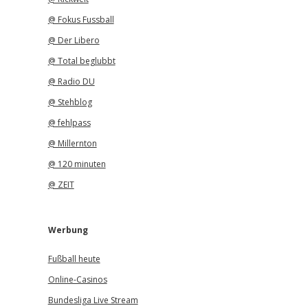
@ Fokus Fussball
@ Der Libero
@ Total beglubbt
@ Radio DU
@ Stehblog
@ fehlpass
@ Millernton
@ 120 minuten
@ ZEIT
Werbung
Fußball heute
Online-Casinos
Bundesliga Live Stream