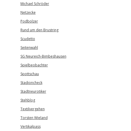
Michael Schröder
Netzecke
Podbolzer
Rund um den Brustring
Scudetto
Seitenwahl
SG Neureich-Bimbeshausen
Spielbeobachter
Spottschau
Stadioncheck
Stadtneurotiker
Stehblog
Textilvergehen
Torsten Wieland
Vertikalpass