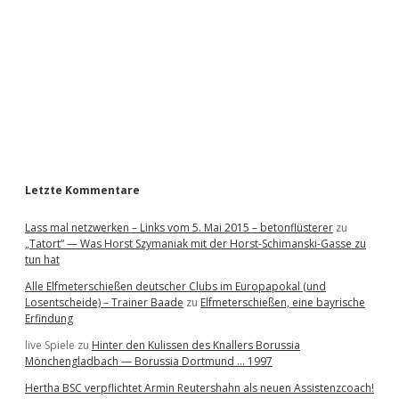
e
b
a
r
Letzte Kommentare
Lass mal netzwerken – Links vom 5. Mai 2015 – betonflüsterer
zu
„Tatort“ — Was Horst Szymaniak mit der Horst-Schimanski-Gasse zu
tun hat
Alle Elfmeterschießen deutscher Clubs im Europapokal (und
Losentscheide) – Trainer Baade
zu
Elfmeterschießen, eine bayrische
Erfindung
live Spiele
zu
Hinter den Kulissen des Knallers Borussia
Mönchengladbach — Borussia Dortmund … 1997
Hertha BSC verpflichtet Armin Reutershahn als neuen Assistenzcoach!