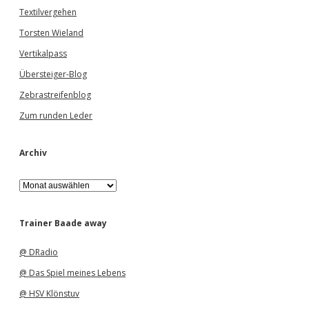
Textilvergehen
Torsten Wieland
Vertikalpass
Übersteiger-Blog
Zebrastreifenblog
Zum runden Leder
Archiv
A
r
c
h
Trainer Baade away
i
v
@ DRadio
@ Das Spiel meines Lebens
@ HSV Klönstuv