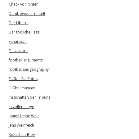
Check von hinten
Dembowski ermittelt
Der Libero
Der tödliche Pass
Fanartisch
Flashscore
football arguments
footballandgeography
FußballFanFotos
Fußballmuseen
Im Schatten der Tribüne
In voller Länge
Janus' kleine Welt
Jens Weinreich
Kickschuh-Blog