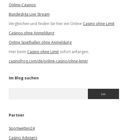
Online-Casinos
Bundesliga Live Stream
Vergleichen und finden Sie hier ein Online
Casino ohne Limit
Casinos ohne Anmeldung
Online Spielhallen ohne Anmeldung
Hier beim
Casino ohne Limit
sofort anfangen.
casinofrog.com/de/online-casino/ohne-limit/
Im Blog suchen
S
u
c
h
e
Partner
n
Sportwetten24
Casino Advisers