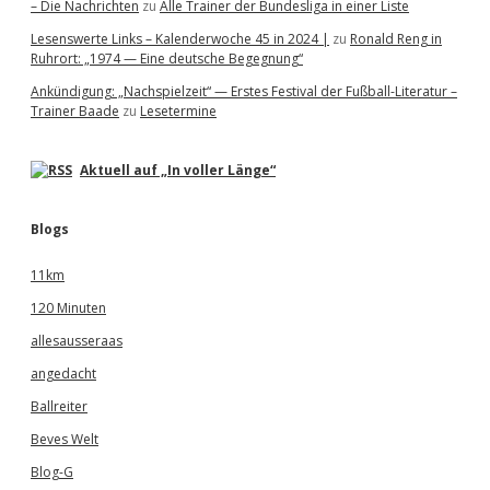
– Die Nachrichten
zu
Alle Trainer der Bundesliga in einer Liste
Lesenswerte Links – Kalenderwoche 45 in 2024 |
zu
Ronald Reng in
Ruhrort: „1974 — Eine deutsche Begegnung“
Ankündigung: „Nachspielzeit“ — Erstes Festival der Fußball-Literatur –
Trainer Baade
zu
Lesetermine
Aktuell auf „In voller Länge“
Blogs
11km
120 Minuten
allesausseraas
angedacht
Ballreiter
Beves Welt
Blog-G