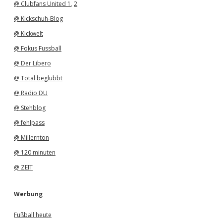
@ Clubfans United 1
,
2
@ Kickschuh-Blog
@ Kickwelt
@ Fokus Fussball
@ Der Libero
@ Total beglubbt
@ Radio DU
@ Stehblog
@ fehlpass
@ Millernton
@ 120 minuten
@ ZEIT
Werbung
Fußball heute