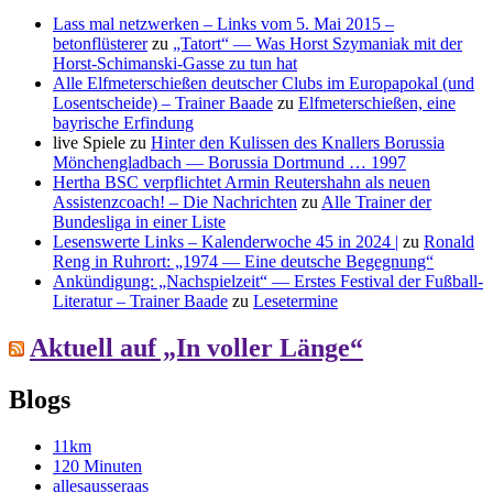
Lass mal netzwerken – Links vom 5. Mai 2015 –
betonflüsterer
zu
„Tatort“ — Was Horst Szymaniak mit der
Horst-Schimanski-Gasse zu tun hat
Alle Elfmeterschießen deutscher Clubs im Europapokal (und
Losentscheide) – Trainer Baade
zu
Elfmeterschießen, eine
bayrische Erfindung
live Spiele
zu
Hinter den Kulissen des Knallers Borussia
Mönchengladbach — Borussia Dortmund … 1997
Hertha BSC verpflichtet Armin Reutershahn als neuen
Assistenzcoach! – Die Nachrichten
zu
Alle Trainer der
Bundesliga in einer Liste
Lesenswerte Links – Kalenderwoche 45 in 2024 |
zu
Ronald
Reng in Ruhrort: „1974 — Eine deutsche Begegnung“
Ankündigung: „Nachspielzeit“ — Erstes Festival der Fußball-
Literatur – Trainer Baade
zu
Lesetermine
Aktuell auf „In voller Länge“
Blogs
11km
120 Minuten
allesausseraas