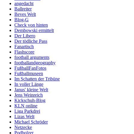
angedacht
Ballreiter
Beves Welt
Blog-G
Check von hinten
Dembowski ermittelt
Der Libero
Der tödliche Pass
Fanartisch
Flashscore
football arguments
footballandgeography
FußballFanFotos
Fußballmuseen
Im Schatten der Tribüne
In voller Länge
Janus' kleine Welt
Jens Weinreich
Kickschuh-Blog
KLN online
Liga Parkdrei
Lizas Welt
Michael Schröder
Netzecke
Podbolzer