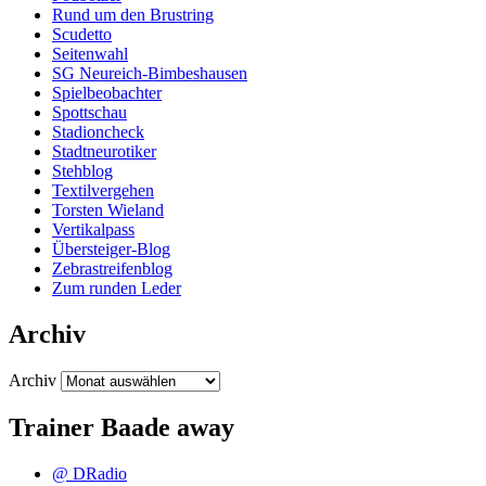
Rund um den Brustring
Scudetto
Seitenwahl
SG Neureich-Bimbeshausen
Spielbeobachter
Spottschau
Stadioncheck
Stadtneurotiker
Stehblog
Textilvergehen
Torsten Wieland
Vertikalpass
Übersteiger-Blog
Zebrastreifenblog
Zum runden Leder
Archiv
Archiv
Trainer Baade away
@ DRadio