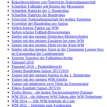
Rekordtorschützen von Österreichs Nationalmannschaft
Schnellste Fußballer seit Beginn der Messungen
Schnellste Hattricks der 2. Bundesliga
Schnellste Hattricks der Bundesliga
Schweizer Nationalmannschaft bei großen Turnieren
Scorerliste der Bundesliga pro Saison
Sieben kuriose Fakten zur WM
Sieben schicke Fußball-Browsergames
Spieler mit den meisten Deutschen Meisterschaften
Spieler mit den meisten Einsätzen bei einer WM
Spieler mit den meisten Titeln bei der Klub-WM
Spieler mit den meisten Toren in der Champions League bzw.
im Europapokal der Landesmeister
Teuerste Transfers der Fußballgeschichte
Tippspiel 2016
Tippspiel 2016 – Punkteübersicht
Trainer Bundesliga-Saison 2015/2016
Trainer mit den meisten Spielen in der 1. Bundesliga
Trainer mit den meisten WM-Spielen
Trainer mit mindestens zwei Titeln im Europapokal
Trikot-Ausrüster Saison 2015/16
Trofeo Bravo – die besten Nachwuchsspieler Europas
WM 2014 – die früheren WM-Trikots aller WM-Teilnehmer
WM 2014 — Alle WM-Spielorte als Liste
WM 2022 – Spielplan zum Ausdrucken