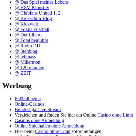
@ Das Spiel meines Lebens
@ HSV Klönstuv
@ Clubfans United 1
,
2
@ Kickschuh-Blog
@ Kickwelt
@ Fokus Fussball
@ Der Libero
@ Total beglubbt
@ Radio DU
@ Stehblog
@ fehlpass
@ Millernton
@ 120 minuten
@ ZEIT
Werbung
Fußball heute
Online-Casinos
Bundesliga Live Stream
Vergleichen und finden Sie hier ein Online
Casino ohne Limit
Casinos ohne Anmeldung
Online Spielhallen ohne Anmeldung
Hier beim
Casino ohne Limit
sofort anfangen.