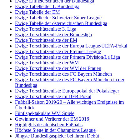
Ewige Elfmeterschützen der Bundesliga
Ewige Tabelle der 1. Bundesliga
Ewige Tabelle der EM
Ewige Tabelle der Schweizer Super League
Ewige Tabelle der österreichischen Bundesliga
Ewige Torschützenliste 3. Liga
Ewige Torschützenliste der Bundesliga
Ewige Torschützenliste der EM
Ewige Torschützenliste der Europa League/UEFA-Pokal
Ewige Torschützenliste der Premier League
Ewige Torschützenliste der Primera Division/La Liga
Ewige Torschützenliste der WM
Ewige Torschützenliste der WM der Frauen
Ewige Torschützenliste des FC Bayern München
Ewige Torschützenliste des FC Bayern München in der
Bundesliga
Ewige Torschützenliste Europapokal der Pokalsieger
Ewige Torschützenliste im DFB-Pokal
Fußball-Saison 2019/20 – Alle wichtigen Ereignisse im
Überblick
Fünf spektakuläre WM-Spiele
Gewinner und Verlierer der EM 2016
Highlights des deutschen Fußballs
Höchste Siege in der Champions League
Jüngste Bundesligaspieler bei ihrem Debüt