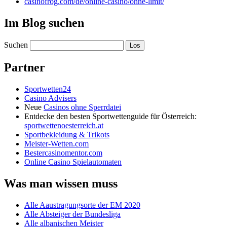
casinofrog.com/de/online-casino/ohne-limit/
Im Blog suchen
Suchen
Partner
Sportwetten24
Casino Advisers
Neue
Casinos ohne Sperrdatei
Entdecke den besten Sportwettenguide für Österreich:
sportwettenoesterreich.at
Sportbekleidung & Trikots
Meister-Wetten.com
Bestercasinomentor.com
Online Casino Spielautomaten
Was man wissen muss
Alle Aaustragungsorte der EM 2020
Alle Absteiger der Bundesliga
Alle albanischen Meister