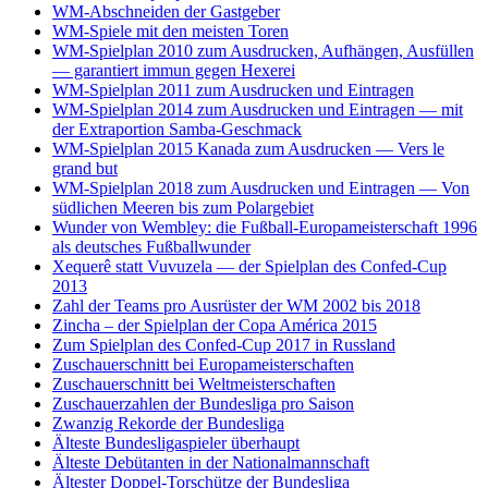
WM-Abschneiden der Gastgeber
WM-Spiele mit den meisten Toren
WM-Spielplan 2010 zum Ausdrucken, Aufhängen, Ausfüllen
— garantiert immun gegen Hexerei
WM-Spielplan 2011 zum Ausdrucken und Eintragen
WM-Spielplan 2014 zum Ausdrucken und Eintragen — mit
der Extraportion Samba-Geschmack
WM-Spielplan 2015 Kanada zum Ausdrucken — Vers le
grand but
WM-Spielplan 2018 zum Ausdrucken und Eintragen — Von
südlichen Meeren bis zum Polargebiet
Wunder von Wembley: die Fußball-Europameisterschaft 1996
als deutsches Fußballwunder
Xequerê statt Vuvuzela — der Spielplan des Confed-Cup
2013
Zahl der Teams pro Ausrüster der WM 2002 bis 2018
Zincha – der Spielplan der Copa América 2015
Zum Spielplan des Confed-Cup 2017 in Russland
Zuschauerschnitt bei Europameisterschaften
Zuschauerschnitt bei Weltmeisterschaften
Zuschauerzahlen der Bundesliga pro Saison
Zwanzig Rekorde der Bundesliga
Älteste Bundesligaspieler überhaupt
Älteste Debütanten in der Nationalmannschaft
Ältester Doppel-Torschütze der Bundesliga