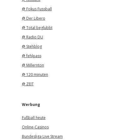
@ Fokus Fussball
@ Der Libero
@ Total beglubbt
@ Radio DU
@ Stehblog
@ fehlpass
@ Millernton
@ 120 minuten
@ ZEIT
Werbung
Fußball heute
Online-Casinos
Bundesliga Live Stream