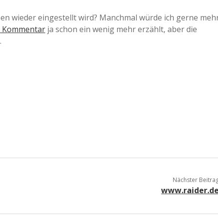
a
gaben wieder eingestellt wird? Manchmal würde ich gerne meh
m Kommentar
ja schon ein wenig mehr erzählt, aber die
.
a
d
e
Nächster Beitra
www.raider.d