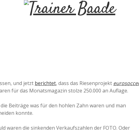
T
r
a
i
n
ssen, und jetzt
berichtet
, dass das Riesenprojekt
eurosocce
aren für das Monatsmagazin stolze 250.000 an Auflage.
e
ss die Beiträge was für den hohlen Zahn waren und man
r
heiden konnte.
huld waren die sinkenden Verkaufszahlen der FOTO. Oder
B