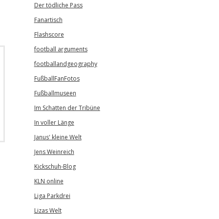
Der tödliche Pass
Fanartisch
Flashscore
football arguments
footballandgeography
FußballFanFotos
Fußballmuseen
Im Schatten der Tribüne
In voller Länge
Janus' kleine Welt
Jens Weinreich
Kickschuh-Blog
KLN online
Liga Parkdrei
Lizas Welt