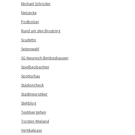
Michael Schröder
Netzecke
Podbolzer
Rund um den Brustring
Scudetto
Seitenwahl
SG Neureich-Bimbeshausen
Spielbeobachter
Spottschau
Stadioncheck
Stadtneurotiker
Stehblog
Textilvergehen
Torsten Wieland
Vertikalpass