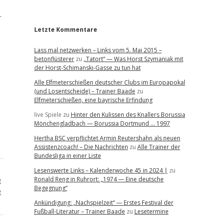
r
r
Letzte Kommentare
Lass mal netzwerken – Links vom 5. Mai 2015 –
betonflüsterer
zu
„Tatort“ — Was Horst Szymaniak mit
der Horst-Schimanski-Gasse zu tun hat
Alle Elfmeterschießen deutscher Clubs im Europapokal
(und Losentscheide) – Trainer Baade
zu
Elfmeterschießen, eine bayrische Erfindung
live Spiele
zu
Hinter den Kulissen des Knallers Borussia
Mönchengladbach — Borussia Dortmund … 1997
Hertha BSC verpflichtet Armin Reutershahn als neuen
Assistenzcoach! – Die Nachrichten
zu
Alle Trainer der
Bundesliga in einer Liste
Lesenswerte Links – Kalenderwoche 45 in 2024 |
zu
Ronald Reng in Ruhrort: „1974 — Eine deutsche
g
Begegnung“
e
Ankündigung: „Nachspielzeit“ — Erstes Festival der
Fußball-Literatur – Trainer Baade
zu
Lesetermine