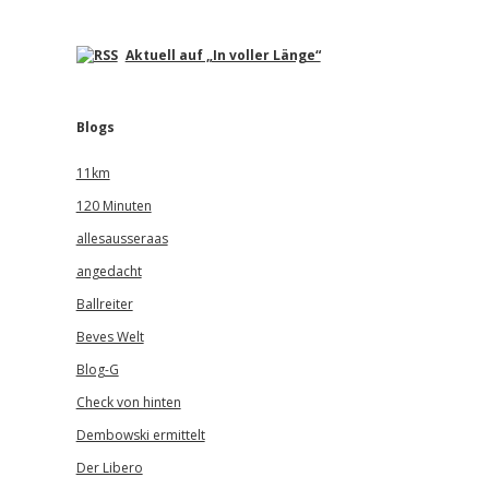
Aktuell auf „In voller Länge“
Blogs
11km
120 Minuten
allesausseraas
angedacht
Ballreiter
Beves Welt
Blog-G
Check von hinten
Dembowski ermittelt
Der Libero