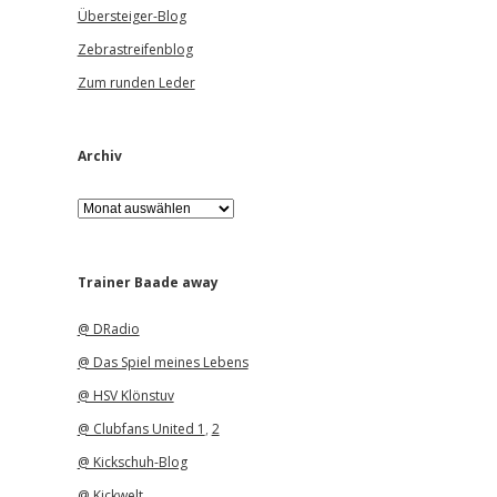
Übersteiger-Blog
Zebrastreifenblog
Zum runden Leder
Archiv
A
r
c
h
i
Trainer Baade away
v
@ DRadio
@ Das Spiel meines Lebens
@ HSV Klönstuv
@ Clubfans United 1
,
2
@ Kickschuh-Blog
@ Kickwelt