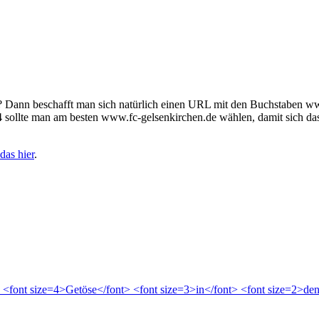
Dann beschafft man sich natürlich einen URL mit den Buchstaben ww
4 sollte man am besten www.fc-gelsenkirchen.de wählen, damit sich da
das hier
.
> <font size=4>Getöse</font> <font size=3>in</font> <font size=2>d