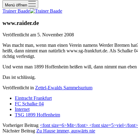
Menü öffnen
Trainer Baade
www.raider.de
Veröffentlicht am 5. November 2008
Was macht man, wenn man einen Verein namens Werder Bremen hat? 
heißt, dann nimmt man natürlich www.sg-frankfurt.de. Als Schalke 0
richtig verfestigt.
Und wenn man 1899 Hoffenheim heißen will, dann nimmt man eben
Das ist schlüssig.
Veröffentlicht in
Zettel-Ewalds Sammelsurium
Eintracht Frankfurt
FC Schalke 04
Internet
TSG 1899 Hoffenheim
Vorheriger Beitrag
<font size=6>Mit</font> <font size=5>viel</font
Nächster Beitrag
Zu Hause immer, auswärts nie