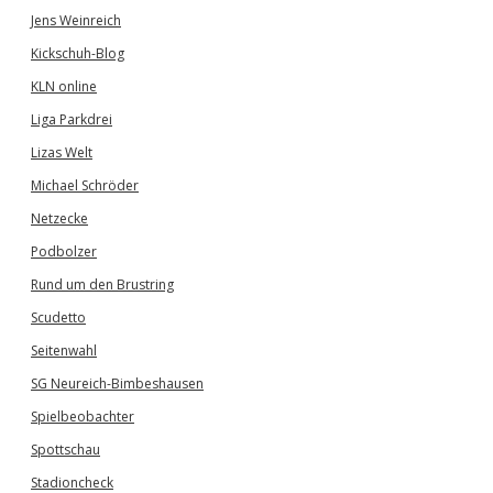
Jens Weinreich
Kickschuh-Blog
KLN online
Liga Parkdrei
Lizas Welt
Michael Schröder
Netzecke
Podbolzer
Rund um den Brustring
Scudetto
Seitenwahl
SG Neureich-Bimbeshausen
Spielbeobachter
Spottschau
Stadioncheck