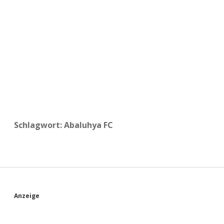
a
d
e
Schlagwort:
Abaluhya FC
S
Anzeige