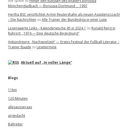
live Spiele
zu
Hinter den Kulissen des Knallers Borussia
Mönchengladbach — Borussia Dortmund … 1997
Hertha BSC verpflichtet Armin Reutershahn als neuen Assistenzcoach!
– Die Nachrichten
zu
Alle Trainer der Bundesliga in einer Liste
Lesenswerte Links – Kalenderwoche 45 in 2024 |
zu
Ronald Reng in
Ruhrort: „1974 — Eine deutsche Begegnung“
Ankündigung: „Nachspielzeit“ — Erstes Festival der Fußball-Literatur –
Trainer Baade
zu
Lesetermine
Aktuell auf „In voller Länge“
Blogs
11km
120 Minuten
allesausseraas
angedacht
Ballreiter