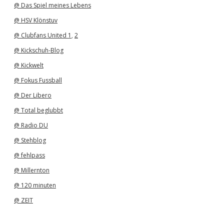
@ Das Spiel meines Lebens
@ HSV Klönstuv
@ Clubfans United 1
,
2
@ Kickschuh-Blog
@ Kickwelt
@ Fokus Fussball
@ Der Libero
@ Total beglubbt
@ Radio DU
@ Stehblog
@ fehlpass
@ Millernton
@ 120 minuten
@ ZEIT