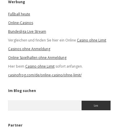
Werbung
Fußball heute
Online-Casinos
Bundesliga Live Stream
Vergleichen und finden Sie hier ein Online
Casino ohne Limit
Casinos ohne Anmeldung
Online Spielhallen ohne Anmeldung
Hier beim
Casino ohne Limit
sofort anfangen.
casinofrog.com/de/online-casino/ohne-limit/
Im Blog suchen
S
u
c
h
e
Partner
n