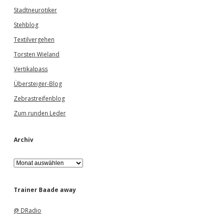
Stadtneurotiker
Stehblog
Textilvergehen
Torsten Wieland
Vertikalpass
Übersteiger-Blog
Zebrastreifenblog
Zum runden Leder
Archiv
A
r
c
h
Trainer Baade away
i
v
@ DRadio