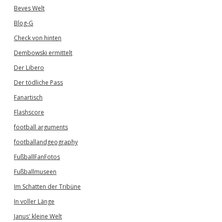
Beves Welt
Blog-G
Check von hinten
Dembowski ermittelt
Der Libero
Der tödliche Pass
Fanartisch
Flashscore
football arguments
footballandgeography
FußballFanFotos
Fußballmuseen
Im Schatten der Tribüne
In voller Länge
Janus' kleine Welt