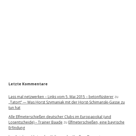
i
d
e
b
a
r
Letzte Kommentare
Lass mal netzwerken – Links vom 5. Mai 2015 – betonflüsterer
zu
„Tatort“ — Was Horst Szymaniak mit der Horst-Schimanski-Gasse zu
tun hat
Alle Elfmeterschießen deutscher Clubs im Europapokal (und
Losentscheide) – Trainer Baade
zu
Elfmeterschießen, eine bayrische
Erfindung