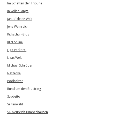
Im Schatten der Tribüne
In voller Länge
Janus' kleine Welt
Jens Weinreich
Kickschuh-Blog
KLN online
Liga Parkdrei
Lizas Welt
Michael Schröder
Netzecke
Podbolzer
Rund um den Brustring
Scudetto
Seitenwahl
SG Neureich-Bimbeshausen