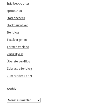
Spielbeobachter
Spottschau
Stadioncheck
Stadtneurotiker
Stehblog
Textilvergehen
Torsten Wieland
Vertikalpass
Übersteiger-Blog
Zebrastreifenblog
Zum runden Leder
Archiv
A
r
c