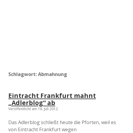
a
d
e
Schlagwort:
Abmahnung
Eintracht Frankfurt mahnt
„Adlerblog“ ab
Veröffentlicht am 18. Juli 2012
Das Adlerblog schließt heute die Pforten, weil es
von Eintracht Frankfurt wegen