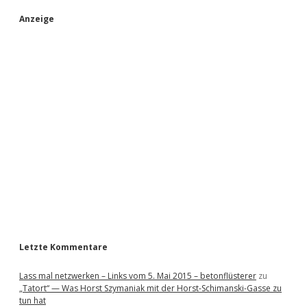
S
Anzeige
i
d
e
b
a
r
Letzte Kommentare
Lass mal netzwerken – Links vom 5. Mai 2015 – betonflüsterer
zu
„Tatort“ — Was Horst Szymaniak mit der Horst-Schimanski-Gasse zu
tun hat