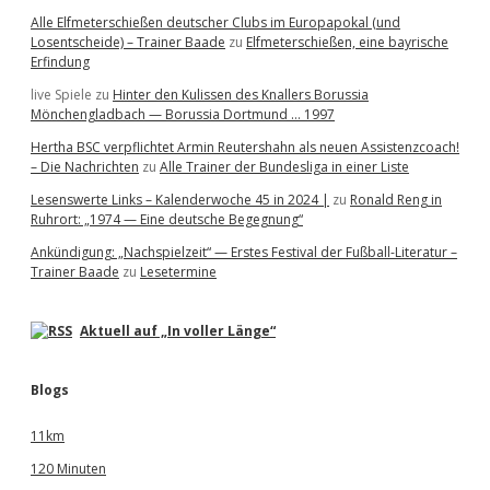
Alle Elfmeterschießen deutscher Clubs im Europapokal (und
Losentscheide) – Trainer Baade
zu
Elfmeterschießen, eine bayrische
Erfindung
live Spiele
zu
Hinter den Kulissen des Knallers Borussia
Mönchengladbach — Borussia Dortmund … 1997
Hertha BSC verpflichtet Armin Reutershahn als neuen Assistenzcoach!
– Die Nachrichten
zu
Alle Trainer der Bundesliga in einer Liste
Lesenswerte Links – Kalenderwoche 45 in 2024 |
zu
Ronald Reng in
Ruhrort: „1974 — Eine deutsche Begegnung“
Ankündigung: „Nachspielzeit“ — Erstes Festival der Fußball-Literatur –
Trainer Baade
zu
Lesetermine
Aktuell auf „In voller Länge“
Blogs
11km
120 Minuten