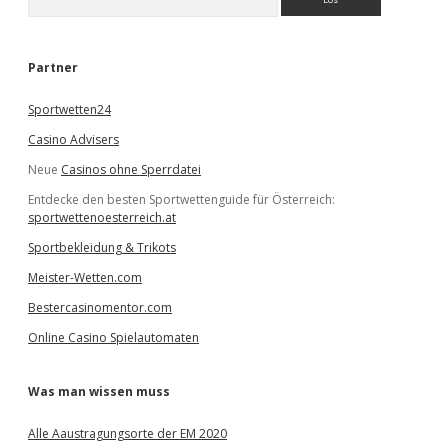
u
c
h
e
Partner
n
Sportwetten24
Casino Advisers
Neue
Casinos ohne Sperrdatei
Entdecke den besten Sportwettenguide für Österreich:
sportwettenoesterreich.at
Sportbekleidung & Trikots
Meister-Wetten.com
Bestercasinomentor.com
Online Casino Spielautomaten
Was man wissen muss
Alle Aaustragungsorte der EM 2020