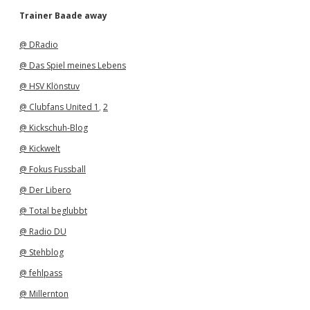
h
Trainer Baade away
i
v
@ DRadio
@ Das Spiel meines Lebens
@ HSV Klönstuv
@ Clubfans United 1
,
2
@ Kickschuh-Blog
@ Kickwelt
@ Fokus Fussball
@ Der Libero
@ Total beglubbt
@ Radio DU
@ Stehblog
@ fehlpass
@ Millernton