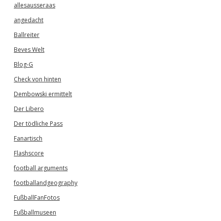
allesausseraas
angedacht
Ballreiter
Beves Welt
Blog-G
Check von hinten
Dembowski ermittelt
Der Libero
Der tödliche Pass
Fanartisch
Flashscore
football arguments
footballandgeography
FußballFanFotos
Fußballmuseen