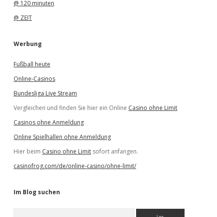
@ 120 minuten
@ ZEIT
Werbung
Fußball heute
Online-Casinos
Bundesliga Live Stream
Vergleichen und finden Sie hier ein Online
Casino ohne Limit
Casinos ohne Anmeldung
Online Spielhallen ohne Anmeldung
Hier beim
Casino ohne Limit
sofort anfangen.
casinofrog.com/de/online-casino/ohne-limit/
Im Blog suchen
S