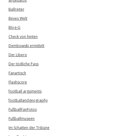
angedacht
Ballreiter
Beves Welt
Blog-G
Check von hinten
Dembowski ermittelt
Der Libero
Der tödliche Pass
Fanartisch
Flashscore
football arguments
footballandgeography
FußballFanFotos
Fußballmuseen
Im Schatten der Tribüne