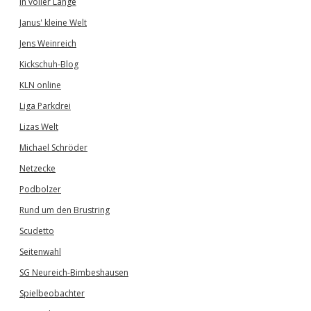
In voller Länge
Janus' kleine Welt
Jens Weinreich
Kickschuh-Blog
KLN online
Liga Parkdrei
Lizas Welt
Michael Schröder
Netzecke
Podbolzer
Rund um den Brustring
Scudetto
Seitenwahl
SG Neureich-Bimbeshausen
Spielbeobachter