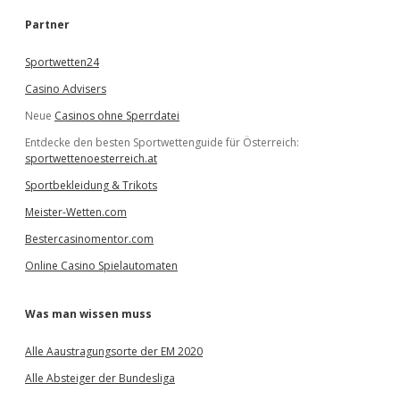
h
e
Partner
n
Sportwetten24
Casino Advisers
Neue
Casinos ohne Sperrdatei
Entdecke den besten Sportwettenguide für Österreich:
sportwettenoesterreich.at
Sportbekleidung & Trikots
Meister-Wetten.com
Bestercasinomentor.com
Online Casino Spielautomaten
Was man wissen muss
Alle Aaustragungsorte der EM 2020
Alle Absteiger der Bundesliga