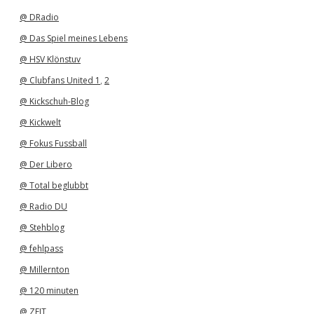
v
@ DRadio
@ Das Spiel meines Lebens
@ HSV Klönstuv
@ Clubfans United 1
,
2
@ Kickschuh-Blog
@ Kickwelt
@ Fokus Fussball
@ Der Libero
@ Total beglubbt
@ Radio DU
@ Stehblog
@ fehlpass
@ Millernton
@ 120 minuten
@ ZEIT