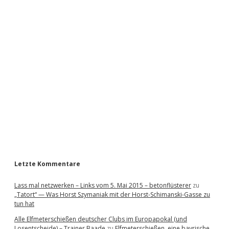
S
i
d
e
b
a
r
Letzte Kommentare
Lass mal netzwerken – Links vom 5. Mai 2015 – betonflüsterer
zu
„Tatort“ — Was Horst Szymaniak mit der Horst-Schimanski-Gasse zu
tun hat
Alle Elfmeterschießen deutscher Clubs im Europapokal (und
Losentscheide) – Trainer Baade
zu
Elfmeterschießen, eine bayrische