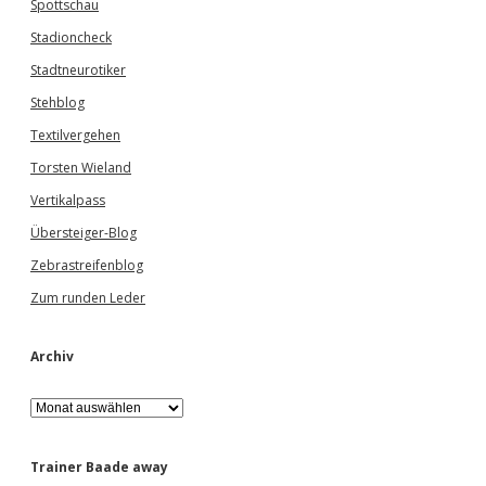
Spottschau
Stadioncheck
Stadtneurotiker
Stehblog
Textilvergehen
Torsten Wieland
Vertikalpass
Übersteiger-Blog
Zebrastreifenblog
Zum runden Leder
Archiv
A
r
c
h
Trainer Baade away
i