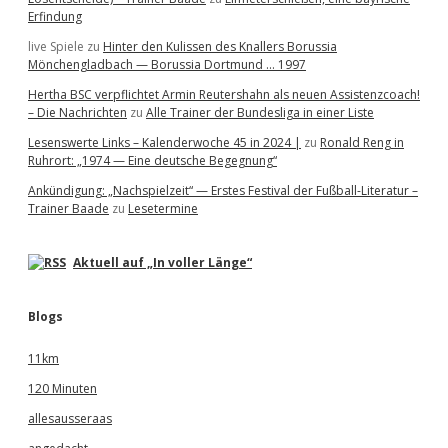
Erfindung
live Spiele
zu
Hinter den Kulissen des Knallers Borussia
Mönchengladbach — Borussia Dortmund … 1997
Hertha BSC verpflichtet Armin Reutershahn als neuen Assistenzcoach!
– Die Nachrichten
zu
Alle Trainer der Bundesliga in einer Liste
Lesenswerte Links – Kalenderwoche 45 in 2024 |
zu
Ronald Reng in
Ruhrort: „1974 — Eine deutsche Begegnung“
Ankündigung: „Nachspielzeit“ — Erstes Festival der Fußball-Literatur –
Trainer Baade
zu
Lesetermine
Aktuell auf „In voller Länge“
Blogs
11km
120 Minuten
allesausseraas