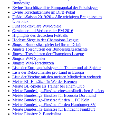
Bundesliga
Ewige Torschützenliste Europapokal der Pokalsieger
Ewige Torschützenliste im DFB-Pokal
Fußball-Saison 2019/20 – Alle wichtigen Ereignisse im
Überblick
Fünf spektakuläre WM-Spiele
Gewinner und Verlierer der EM 2016
Highlights des deutschen Fußballs
Höchste Siege in der Champions League
Jüngste Bundesligaspieler bei ihrem Debüt
Jüngste Torschützen der Bundesligageschichte
Jüngste Torschützen der Champions League
Jüngste WM-Spieler
Jüngste WM-Torschützen
Liste der Europapokalsieger als Trainer und als Spieler
Liste der Rekordmeister pro Land in Europa
Liste der Vereine mit den meisten Mitgliedern weltweit
Meiste BL-Einsätze für Werder Bremen
Meiste BL-Spiele als Trainer bei einem Club
Meiste Bundesliga-Einsätze eines ausländischen Spielers
Meiste Bundesliga-Einsätze für Borussia Dortmund
Meiste Bundesliga-Einsätze für den 1. FC Köln
Meiste Bundesliga-Einsätze für den Hamburger SV
Meiste Bundesliga-Einsätze für Eintracht Frankfurt
Meiste Einsätze 2. Bundesliga