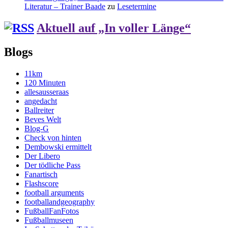
Literatur – Trainer Baade
zu
Lesetermine
Aktuell auf „In voller Länge“
Blogs
11km
120 Minuten
allesausseraas
angedacht
Ballreiter
Beves Welt
Blog-G
Check von hinten
Dembowski ermittelt
Der Libero
Der tödliche Pass
Fanartisch
Flashscore
football arguments
footballandgeography
FußballFanFotos
Fußballmuseen