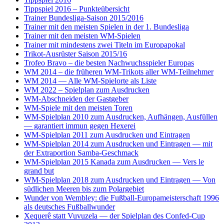
Tippspiel 2016 – Punkteübersicht
Trainer Bundesliga-Saison 2015/2016
Trainer mit den meisten Spielen in der 1. Bundesliga
Trainer mit den meisten WM-Spielen
Trainer mit mindestens zwei Titeln im Europapokal
Trikot-Ausrüster Saison 2015/16
Trofeo Bravo – die besten Nachwuchsspieler Europas
WM 2014 – die früheren WM-Trikots aller WM-Teilnehmer
WM 2014 — Alle WM-Spielorte als Liste
WM 2022 – Spielplan zum Ausdrucken
WM-Abschneiden der Gastgeber
WM-Spiele mit den meisten Toren
WM-Spielplan 2010 zum Ausdrucken, Aufhängen, Ausfüllen
— garantiert immun gegen Hexerei
WM-Spielplan 2011 zum Ausdrucken und Eintragen
WM-Spielplan 2014 zum Ausdrucken und Eintragen — mit
der Extraportion Samba-Geschmack
WM-Spielplan 2015 Kanada zum Ausdrucken — Vers le
grand but
WM-Spielplan 2018 zum Ausdrucken und Eintragen — Von
südlichen Meeren bis zum Polargebiet
Wunder von Wembley: die Fußball-Europameisterschaft 1996
als deutsches Fußballwunder
Xequerê statt Vuvuzela — der Spielplan des Confed-Cup