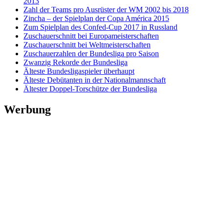
2013
Zahl der Teams pro Ausrüster der WM 2002 bis 2018
Zincha – der Spielplan der Copa América 2015
Zum Spielplan des Confed-Cup 2017 in Russland
Zuschauerschnitt bei Europameisterschaften
Zuschauerschnitt bei Weltmeisterschaften
Zuschauerzahlen der Bundesliga pro Saison
Zwanzig Rekorde der Bundesliga
Älteste Bundesligaspieler überhaupt
Älteste Debütanten in der Nationalmannschaft
Ältester Doppel-Torschütze der Bundesliga
Werbung