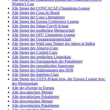
Women’s Cup
Alle Sieger der CONCACAF-Champions-League
Alle Sieger der Copa do Brasil
Alle Sieger der Copa Libertadores
Alle Sieger der Europa Conference League
Alle Sieger der Johan-Cruyff-Schaal
Alle Sieger der nordischen Meisterschaft
Alle Sieger der OFC Champions League
Alle Sieger der Ozeanienmeisterschaft
Alle Sieger der Wahl zum Trainer des Jahres in Italien
Alle Sieger des Algarve-Cups
Alle Sieger des Confed-Cups
Alle Sieger des englischen Ligapokals
Alle Sieger des Europapokals der Pokalsieger
Alle Sieger des europäischen Supercups
Alle Sieger des Hallenmasters des DFB
Alle Sieger des Intertoto-Cups
Alle Sieger des UEFA-Pokals bzw. der Europa League bzw.
des Messepokals
Alle sky-Zweige in Europa
Alle slowakischen Meister
Alle slowakischen Pokalsieger
Alle slowenischen Meister
Alle slowenischen Pokalsieger
Alle sowjetischen Meister