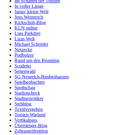
Im Schatten der Tribüne
In voller Länge
Janus' kleine Welt
Jens Weinreich
Kickschuh-Blog
KLN online
Liga Parkdrei
Lizas Welt
Michael Schröder
Netzecke
Podbolzer
Rund um den Brustring
Scudetto
Seitenwahl
SG Neureich-Bimbeshausen
Spielbeobachter
Spottschau
Stadioncheck
Stadtneurotiker
Stehblog
Textilvergehen
Torsten Wieland
Vertikalpass
Übersteiger-Blog
Zebrastreifenblog