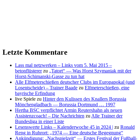
Letzte Kommentare
Lass mal netzwerken – Links vom 5. Mai 2015 –
betonflüsterer
zu
„Tatort“ — Was Horst Szymaniak mit der
Horst-Schimanski-Gasse zu tun hat
Alle Elfmeterschießen deutscher Clubs im Europapokal (und
Losentscheide) – Trainer Baade
zu
Elfmeterschießen, eine
bayrische Erfindung
live Spiele
zu
Hinter den Kulissen des Knallers Borussia
Mönchengladbach — Borussia Dortmund … 1997
Hertha BSC verpflichtet Armin Reutershahn als neuen
Assistenzcoach! – Die Nachrichten
zu
Alle Trainer der
Bundesliga in einer Liste
Lesenswerte Links – Kalenderwoche 45 in 2024 |
zu
Ronald
Reng in Ruhrort: „1974 — Eine deutsche Begegnung“
Ankündigung: „Nachspielzeit“ — Erstes Festival der Fußball-