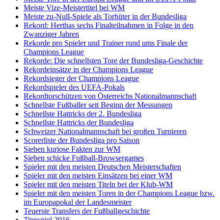
Meiste Vize-Meistertitel bei WM
Meiste zu-Null-Spiele als Torhüter in der Bundesliga
Rekord: Herthas sechs Finalteilnahmen in Folge in den
Zwanziger Jahren
Rekorde pro Spieler und Trainer rund ums Finale der
Champions League
Rekorde: Die schnellsten Tore der Bundesliga-Geschichte
Rekordeinsätze in der Champions League
Rekordsieger der Champions League
Rekordspieler des UEFA-Pokals
Rekordtorschützen von Österreichs Nationalmannschaft
Schnellste Fußballer seit Beginn der Messungen
Schnellste Hattricks der 2. Bundesliga
Schnellste Hattricks der Bundesliga
Schweizer Nationalmannschaft bei großen Turnieren
Scorerliste der Bundesliga pro Saison
Sieben kuriose Fakten zur WM
Sieben schicke Fußball-Browsergames
Spieler mit den meisten Deutschen Meisterschaften
Spieler mit den meisten Einsätzen bei einer WM
Spieler mit den meisten Titeln bei der Klub-WM
Spieler mit den meisten Toren in der Champions League bzw.
im Europapokal der Landesmeister
Teuerste Transfers der Fußballgeschichte
Tippspiel 2016