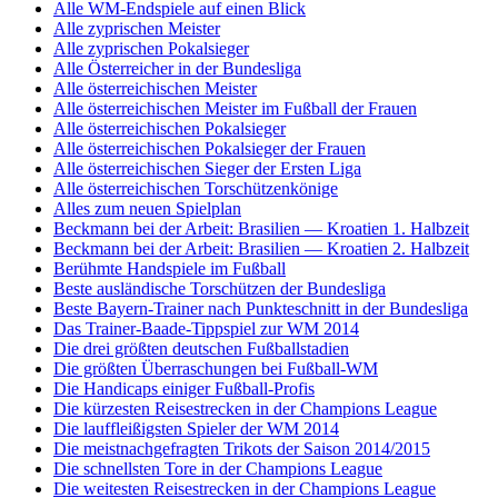
Alle WM-Endspiele auf einen Blick
Alle zyprischen Meister
Alle zyprischen Pokalsieger
Alle Österreicher in der Bundesliga
Alle österreichischen Meister
Alle österreichischen Meister im Fußball der Frauen
Alle österreichischen Pokalsieger
Alle österreichischen Pokalsieger der Frauen
Alle österreichischen Sieger der Ersten Liga
Alle österreichischen Torschützenkönige
Alles zum neuen Spielplan
Beckmann bei der Arbeit: Brasilien — Kroatien 1. Halbzeit
Beckmann bei der Arbeit: Brasilien — Kroatien 2. Halbzeit
Berühmte Handspiele im Fußball
Beste ausländische Torschützen der Bundesliga
Beste Bayern-Trainer nach Punkteschnitt in der Bundesliga
Das Trainer-Baade-Tippspiel zur WM 2014
Die drei größten deutschen Fußballstadien
Die größten Überraschungen bei Fußball-WM
Die Handicaps einiger Fußball-Profis
Die kürzesten Reisestrecken in der Champions League
Die lauffleißigsten Spieler der WM 2014
Die meistnachgefragten Trikots der Saison 2014/2015
Die schnellsten Tore in der Champions League
Die weitesten Reisestrecken in der Champions League