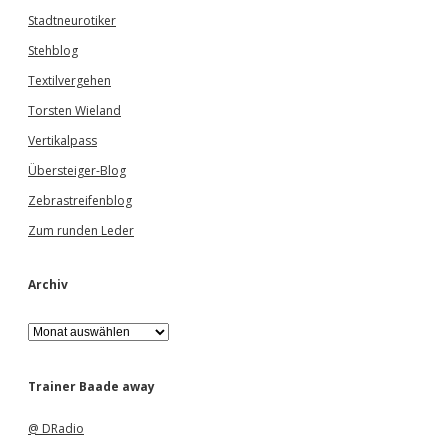
Stadtneurotiker
Stehblog
Textilvergehen
Torsten Wieland
Vertikalpass
Übersteiger-Blog
Zebrastreifenblog
Zum runden Leder
Archiv
A
r
c
h
Trainer Baade away
i
v
@ DRadio