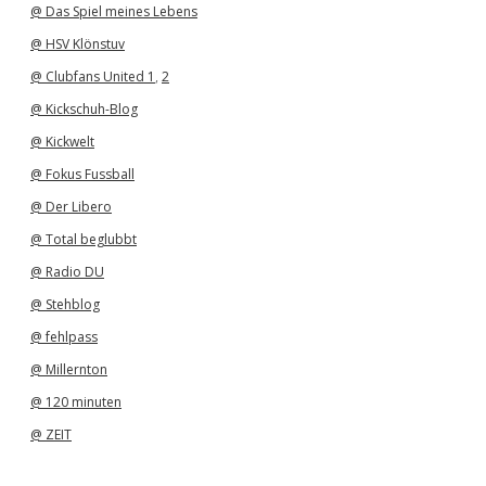
@ Das Spiel meines Lebens
@ HSV Klönstuv
@ Clubfans United 1
,
2
@ Kickschuh-Blog
@ Kickwelt
@ Fokus Fussball
@ Der Libero
@ Total beglubbt
@ Radio DU
@ Stehblog
@ fehlpass
@ Millernton
@ 120 minuten
@ ZEIT