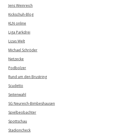
Jens Weinreich
Kickschuh-Blog
KLN online
Liga Parkdrei
Lizas Welt
Michael Schröder
Netzecke
Podbolzer
Rund um den Brustring
Scudetto
Seitenwahl
SG Neureich-Bimbeshausen
Spielbeobachter
Spottschau
Stadioncheck