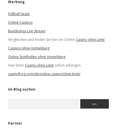
Werbung
Fußball heute
Online-Casinos
Bundesliga Live Stream
Vergleichen und finden Sie hier ein Online
Casino ohne Limit
Casinos ohne Anmeldung
Online Spielhallen ohne Anmeldung
Hier beim
Casino ohne Limit
sofort anfangen.
casinofrog.com/de/online-casino/ohne-limit/
Im Blog suchen
S
u
c
h
e
Partner
n