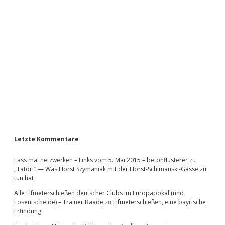
i
d
e
b
a
r
Letzte Kommentare
Lass mal netzwerken – Links vom 5. Mai 2015 – betonflüsterer
zu
„Tatort“ — Was Horst Szymaniak mit der Horst-Schimanski-Gasse zu
tun hat
Alle Elfmeterschießen deutscher Clubs im Europapokal (und
Losentscheide) – Trainer Baade
zu
Elfmeterschießen, eine bayrische
Erfindung