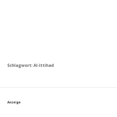
a
d
e
Schlagwort:
Al-Ittihad
S
Anzeige