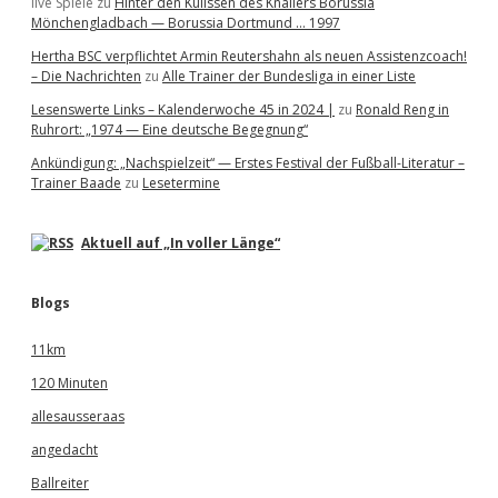
live Spiele
zu
Hinter den Kulissen des Knallers Borussia
Mönchengladbach — Borussia Dortmund … 1997
Hertha BSC verpflichtet Armin Reutershahn als neuen Assistenzcoach!
– Die Nachrichten
zu
Alle Trainer der Bundesliga in einer Liste
Lesenswerte Links – Kalenderwoche 45 in 2024 |
zu
Ronald Reng in
Ruhrort: „1974 — Eine deutsche Begegnung“
Ankündigung: „Nachspielzeit“ — Erstes Festival der Fußball-Literatur –
Trainer Baade
zu
Lesetermine
Aktuell auf „In voller Länge“
Blogs
11km
120 Minuten
allesausseraas
angedacht
Ballreiter