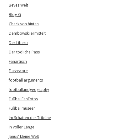
Beves Welt
Blog-G
Check von hinten
Dembowski ermittelt
Der Libero
Der tödliche Pass
Fanartisch
Flashscore
football arguments
footballandgeography
FußballFanFotos
Fußballmuseen
Im Schatten der Tribüne
In voller Länge
Janus' kleine Welt