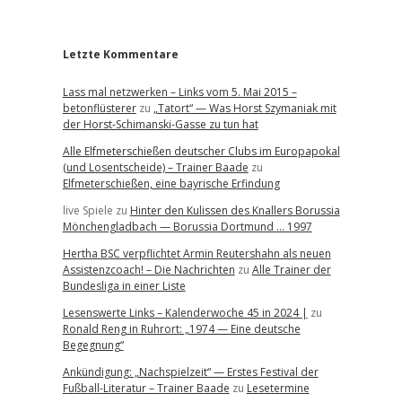
r
Letzte Kommentare
Lass mal netzwerken – Links vom 5. Mai 2015 –
betonflüsterer
zu
„Tatort“ — Was Horst Szymaniak mit
der Horst-Schimanski-Gasse zu tun hat
Alle Elfmeterschießen deutscher Clubs im Europapokal
(und Losentscheide) – Trainer Baade
zu
Elfmeterschießen, eine bayrische Erfindung
live Spiele
zu
Hinter den Kulissen des Knallers Borussia
Mönchengladbach — Borussia Dortmund … 1997
Hertha BSC verpflichtet Armin Reutershahn als neuen
Assistenzcoach! – Die Nachrichten
zu
Alle Trainer der
Bundesliga in einer Liste
Lesenswerte Links – Kalenderwoche 45 in 2024 |
zu
Ronald Reng in Ruhrort: „1974 — Eine deutsche
Begegnung“
Ankündigung: „Nachspielzeit“ — Erstes Festival der
Fußball-Literatur – Trainer Baade
zu
Lesetermine