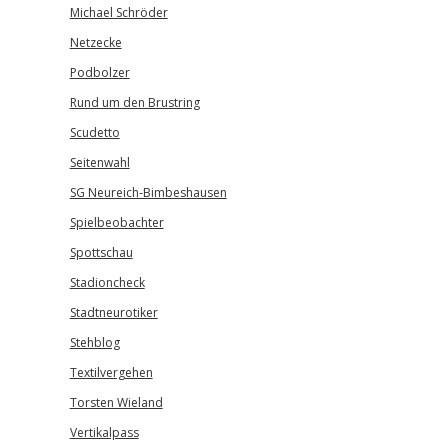
Michael Schröder
Netzecke
Podbolzer
Rund um den Brustring
Scudetto
Seitenwahl
SG Neureich-Bimbeshausen
Spielbeobachter
Spottschau
Stadioncheck
Stadtneurotiker
Stehblog
Textilvergehen
Torsten Wieland
Vertikalpass