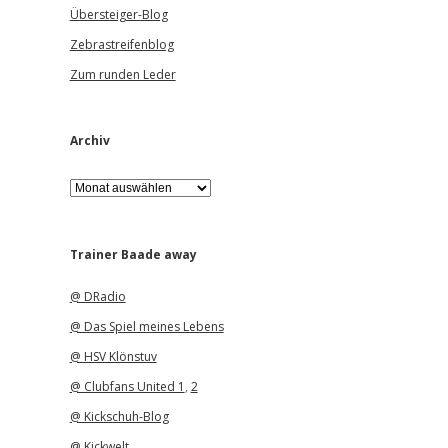
Übersteiger-Blog
Zebrastreifenblog
Zum runden Leder
Archiv
A
r
c
h
i
Trainer Baade away
v
@ DRadio
@ Das Spiel meines Lebens
@ HSV Klönstuv
@ Clubfans United 1
,
2
@ Kickschuh-Blog
@ Kickwelt