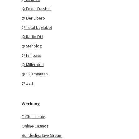
@ Fokus Fussball
@ Der Libero
@ Total beglubbt
@ Radio DU
@ Stehblog
@ fehlpass
@ Millernton
@ 120 minuten
@ ZEIT
Werbung
Fußball heute
Online-Casinos
Bundesliga Live Stream