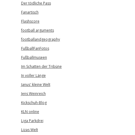
Der tödliche Pass
Fanartisch
Flashscore
football arguments
footballandgeography
FußballFanFotos
Fußballmuseen
Im Schatten der Tribüne
In voller Länge
Janus' kleine Welt
Jens Weinreich
Kickschuh-Blog
KLN online
Liga Parkdrei
Lizas Welt