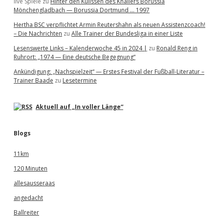
live Spiele
zu
Hinter den Kulissen des Knallers Borussia
Mönchengladbach — Borussia Dortmund … 1997
Hertha BSC verpflichtet Armin Reutershahn als neuen Assistenzcoach!
– Die Nachrichten
zu
Alle Trainer der Bundesliga in einer Liste
Lesenswerte Links – Kalenderwoche 45 in 2024 |
zu
Ronald Reng in
Ruhrort: „1974 — Eine deutsche Begegnung“
Ankündigung: „Nachspielzeit“ — Erstes Festival der Fußball-Literatur –
Trainer Baade
zu
Lesetermine
Aktuell auf „In voller Länge“
Blogs
11km
120 Minuten
allesausseraas
angedacht
Ballreiter