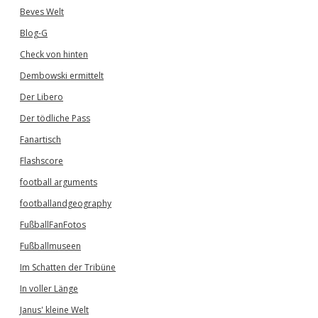
Beves Welt
Blog-G
Check von hinten
Dembowski ermittelt
Der Libero
Der tödliche Pass
Fanartisch
Flashscore
football arguments
footballandgeography
FußballFanFotos
Fußballmuseen
Im Schatten der Tribüne
In voller Länge
Janus' kleine Welt