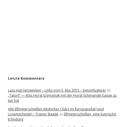
i
d
e
b
a
r
Letzte Kommentare
Lass mal netzwerken – Links vom 5. Mai 2015 – betonflüsterer
zu
„Tatort“ — Was Horst Szymaniak mit der Horst-Schimanski-Gasse zu
tun hat
Alle Elfmeterschießen deutscher Clubs im Europapokal (und
Losentscheide) – Trainer Baade
zu
Elfmeterschießen, eine bayrische
Erfindung