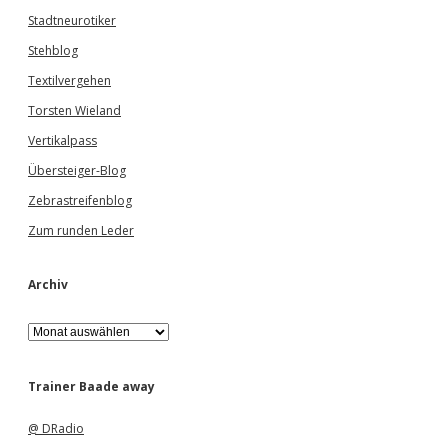
Stadtneurotiker
Stehblog
Textilvergehen
Torsten Wieland
Vertikalpass
Übersteiger-Blog
Zebrastreifenblog
Zum runden Leder
Archiv
A
r
c
h
Trainer Baade away
i
v
@ DRadio