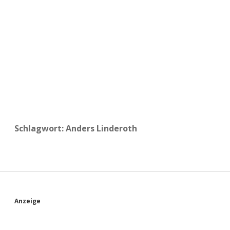
a
d
e
Schlagwort:
Anders Linderoth
S
Anzeige