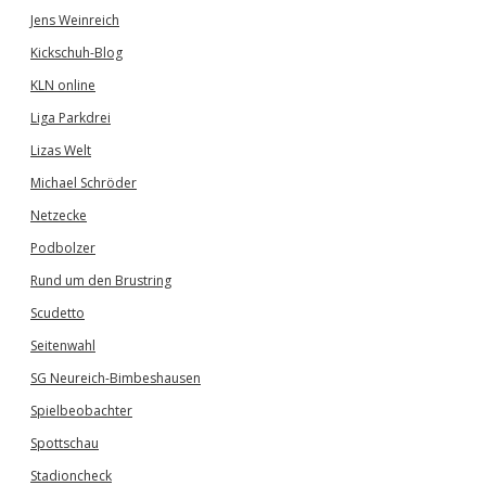
Jens Weinreich
Kickschuh-Blog
KLN online
Liga Parkdrei
Lizas Welt
Michael Schröder
Netzecke
Podbolzer
Rund um den Brustring
Scudetto
Seitenwahl
SG Neureich-Bimbeshausen
Spielbeobachter
Spottschau
Stadioncheck