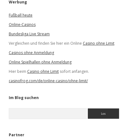
Werbung
Fußball heute
Online-Casinos
Bundesliga Live Stream
Vergleichen und finden Sie hier ein Online
Casino ohne Limit
Casinos ohne Anmeldung
Online Spielhallen ohne Anmeldung
Hier beim
Casino ohne Limit
sofort anfangen.
casinofrog.com/de/online-casino/ohne-limit/
Im Blog suchen
S
u
c
h
e
Partner
n