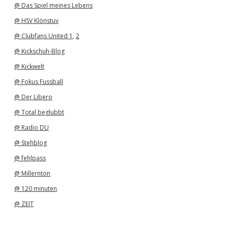
@ Das Spiel meines Lebens
@ HSV Klönstuv
@ Clubfans United 1
,
2
@ Kickschuh-Blog
@ Kickwelt
@ Fokus Fussball
@ Der Libero
@ Total beglubbt
@ Radio DU
@ Stehblog
@ fehlpass
@ Millernton
@ 120 minuten
@ ZEIT