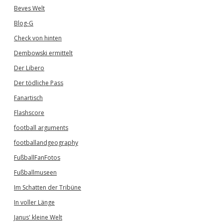
Beves Welt
Blog-G
Check von hinten
Dembowski ermittelt
Der Libero
Der tödliche Pass
Fanartisch
Flashscore
football arguments
footballandgeography
FußballFanFotos
Fußballmuseen
Im Schatten der Tribüne
In voller Länge
Janus' kleine Welt