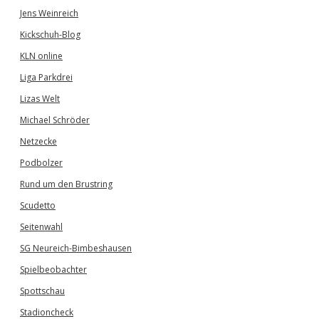
Jens Weinreich
Kickschuh-Blog
KLN online
Liga Parkdrei
Lizas Welt
Michael Schröder
Netzecke
Podbolzer
Rund um den Brustring
Scudetto
Seitenwahl
SG Neureich-Bimbeshausen
Spielbeobachter
Spottschau
Stadioncheck