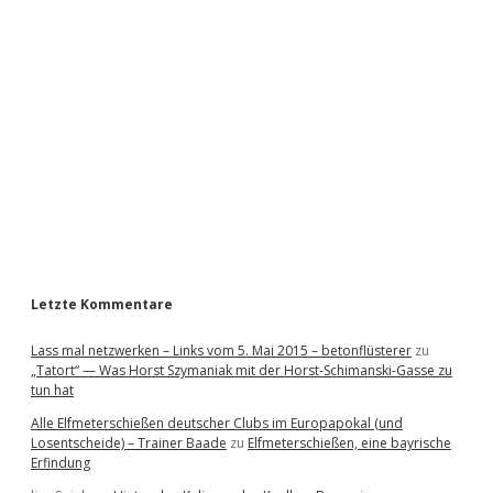
i
d
e
b
a
r
Letzte Kommentare
Lass mal netzwerken – Links vom 5. Mai 2015 – betonflüsterer
zu
„Tatort“ — Was Horst Szymaniak mit der Horst-Schimanski-Gasse zu
tun hat
Alle Elfmeterschießen deutscher Clubs im Europapokal (und
Losentscheide) – Trainer Baade
zu
Elfmeterschießen, eine bayrische
Erfindung