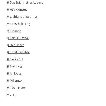
@ Das Spiel meines Lebens
@ HSV Klönstuv
@ Clubfans United 1
,
2
@ Kickschuh-Blog
@ Kickwelt
@ Fokus Fussball
@ Der Libero
@ Total beglubbt
@ Radio DU
@ Stehblog
@ fehlpass
@ Millernton
@ 120 minuten
@ ZEIT