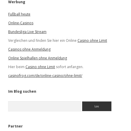
Werbung
Fußball heute
Online-Casinos
Bundesliga Live Stream
Vergleichen und finden Sie hier ein Online
Casino ohne Limit
Casinos ohne Anmeldung
Online Spielhallen ohne Anmeldung
Hier beim
Casino ohne Limit
sofort anfangen.
casinofrog.com/de/online-casino/ohne-limit/
Im Blog suchen
S
u
c
h
e
Partner
n