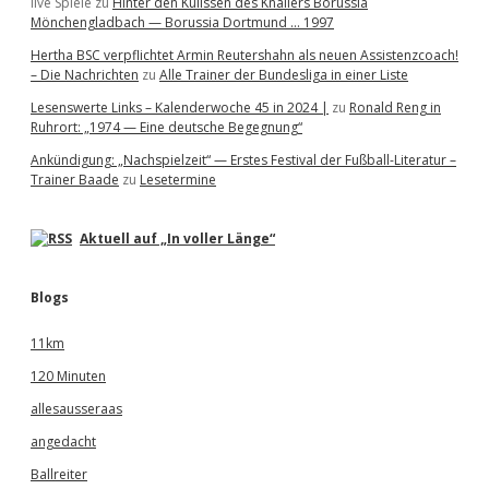
live Spiele
zu
Hinter den Kulissen des Knallers Borussia
Mönchengladbach — Borussia Dortmund … 1997
Hertha BSC verpflichtet Armin Reutershahn als neuen Assistenzcoach!
– Die Nachrichten
zu
Alle Trainer der Bundesliga in einer Liste
Lesenswerte Links – Kalenderwoche 45 in 2024 |
zu
Ronald Reng in
Ruhrort: „1974 — Eine deutsche Begegnung“
Ankündigung: „Nachspielzeit“ — Erstes Festival der Fußball-Literatur –
Trainer Baade
zu
Lesetermine
Aktuell auf „In voller Länge“
Blogs
11km
120 Minuten
allesausseraas
angedacht
Ballreiter