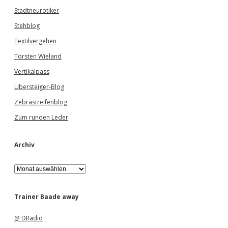
Stadtneurotiker
Stehblog
Textilvergehen
Torsten Wieland
Vertikalpass
Übersteiger-Blog
Zebrastreifenblog
Zum runden Leder
Archiv
A
r
c
h
Trainer Baade away
i
v
@ DRadio