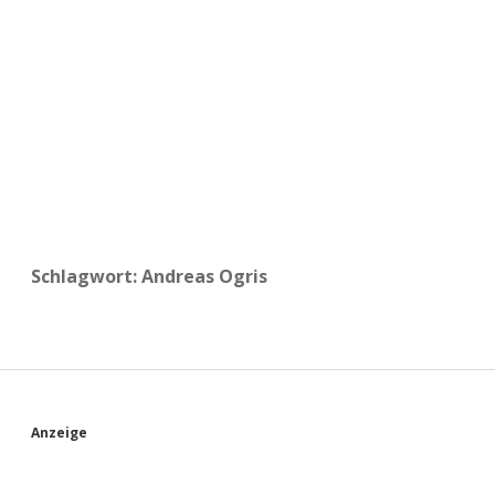
a
d
e
Schlagwort:
Andreas Ogris
S
Anzeige