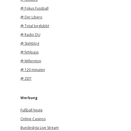
@ Fokus Fussball
@ Der Libero
@ Total beglubbt
@ Radio DU
@ Stehblog
@ fehlpass
@ Millernton
@ 120 minuten
@ ZEIT
Werbung
Fußball heute
Online-Casinos
Bundesliga Live Stream