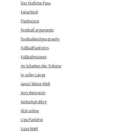
Der tödliche Pass
Fanartisch
Flashscore
football arguments
footballandgeography
FußballFanFotos
Fußballmuseen
Im Schatten der Tribüne
In voller Länge
Janus' kleine Welt
Jens Weinreich
Kickschuh-Blog
KLN online
Liga Parkdrei
Lizas Welt