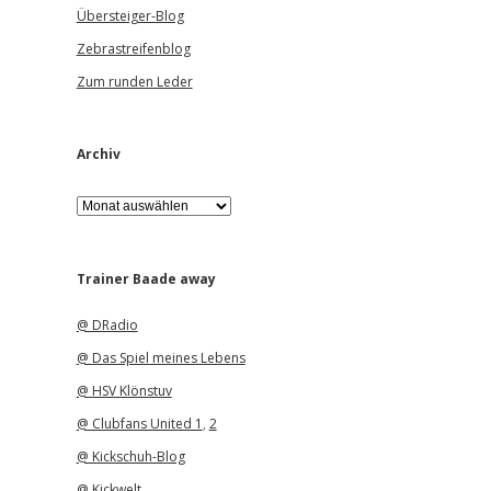
Übersteiger-Blog
Zebrastreifenblog
Zum runden Leder
Archiv
A
r
c
h
i
Trainer Baade away
v
@ DRadio
@ Das Spiel meines Lebens
@ HSV Klönstuv
@ Clubfans United 1
,
2
@ Kickschuh-Blog
@ Kickwelt