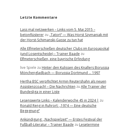
r
Letzte Kommentare
Lass mal netzwerken – Links vom 5. Mai 2015 –
betonflüsterer
zu
„Tatort“ — Was Horst Szymaniak mit
der Horst-Schimanski-Gasse zu tun hat
Alle Elfmeterschießen deutscher Clubs im Europapokal
(und Losentscheide) – Trainer Baade
zu
Elfmeterschießen, eine bayrische Erfindung
live Spiele
zu
Hinter den Kulissen des Knallers Borussia
Mönchengladbach — Borussia Dortmund … 1997
Hertha BSC verpflichtet Armin Reutershahn als neuen
Assistenzcoach! – Die Nachrichten
zu
Alle Trainer der
Bundesliga in einer Liste
Lesenswerte Links – Kalenderwoche 45 in 2024 |
zu
Ronald Reng in Ruhrort: „1974 — Eine deutsche
Begegnung“
Ankündigung: „Nachspielzeit“ — Erstes Festival der
Fußball-Literatur – Trainer Baade
zu
Lesetermine