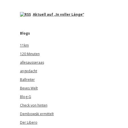
Aktuell auf „In voller Länge“
Blogs
11km
120 Minuten
allesausseraas
angedacht
Ballreiter
Beves Welt
Blog-G
Check von hinten
Dembowski ermittelt
Der Libero