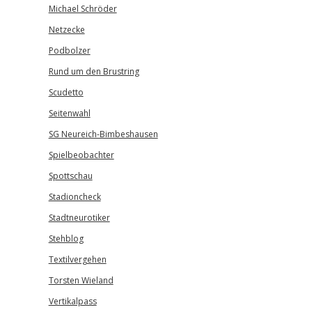
Michael Schröder
Netzecke
Podbolzer
Rund um den Brustring
Scudetto
Seitenwahl
SG Neureich-Bimbeshausen
Spielbeobachter
Spottschau
Stadioncheck
Stadtneurotiker
Stehblog
Textilvergehen
Torsten Wieland
Vertikalpass