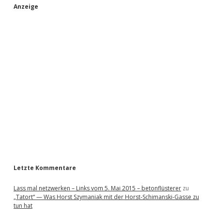
S
Anzeige
i
d
e
b
a
r
Letzte Kommentare
Lass mal netzwerken – Links vom 5. Mai 2015 – betonflüsterer
zu
„Tatort“ — Was Horst Szymaniak mit der Horst-Schimanski-Gasse zu
tun hat