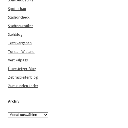
Spielbeobachter
Spottschau
Stadioncheck
Stadtneurotiker
Stehblog
Textilvergehen
Torsten Wieland
Vertikalpass
Übersteiger-Blog
Zebrastreifenblog
Zum runden Leder
Archiv
A
r
c