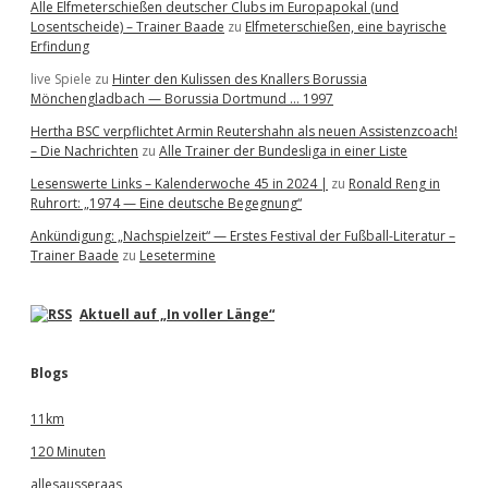
Alle Elfmeterschießen deutscher Clubs im Europapokal (und
Losentscheide) – Trainer Baade
zu
Elfmeterschießen, eine bayrische
Erfindung
live Spiele
zu
Hinter den Kulissen des Knallers Borussia
Mönchengladbach — Borussia Dortmund … 1997
Hertha BSC verpflichtet Armin Reutershahn als neuen Assistenzcoach!
– Die Nachrichten
zu
Alle Trainer der Bundesliga in einer Liste
Lesenswerte Links – Kalenderwoche 45 in 2024 |
zu
Ronald Reng in
Ruhrort: „1974 — Eine deutsche Begegnung“
Ankündigung: „Nachspielzeit“ — Erstes Festival der Fußball-Literatur –
Trainer Baade
zu
Lesetermine
Aktuell auf „In voller Länge“
Blogs
11km
120 Minuten
allesausseraas