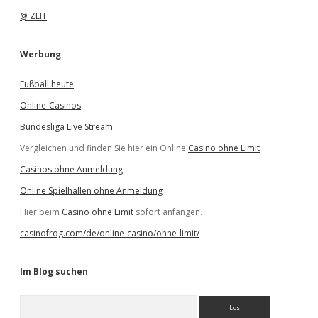
@ ZEIT
Werbung
Fußball heute
Online-Casinos
Bundesliga Live Stream
Vergleichen und finden Sie hier ein Online
Casino ohne Limit
Casinos ohne Anmeldung
Online Spielhallen ohne Anmeldung
Hier beim
Casino ohne Limit
sofort anfangen.
casinofrog.com/de/online-casino/ohne-limit/
Im Blog suchen
S
u