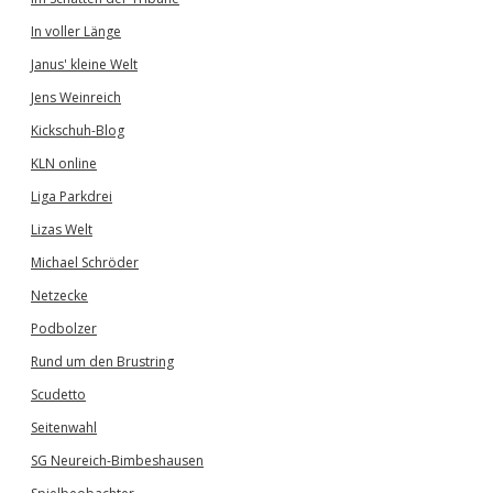
In voller Länge
Janus' kleine Welt
Jens Weinreich
Kickschuh-Blog
KLN online
Liga Parkdrei
Lizas Welt
Michael Schröder
Netzecke
Podbolzer
Rund um den Brustring
Scudetto
Seitenwahl
SG Neureich-Bimbeshausen