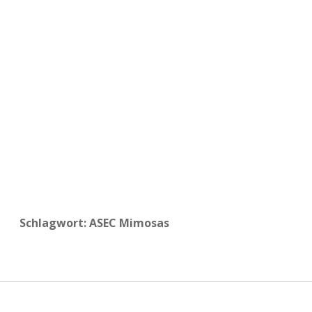
a
d
e
Schlagwort:
ASEC Mimosas