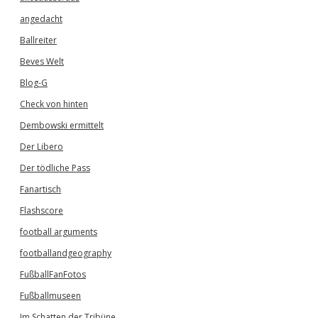
angedacht
Ballreiter
Beves Welt
Blog-G
Check von hinten
Dembowski ermittelt
Der Libero
Der tödliche Pass
Fanartisch
Flashscore
football arguments
footballandgeography
FußballFanFotos
Fußballmuseen
Im Schatten der Tribüne