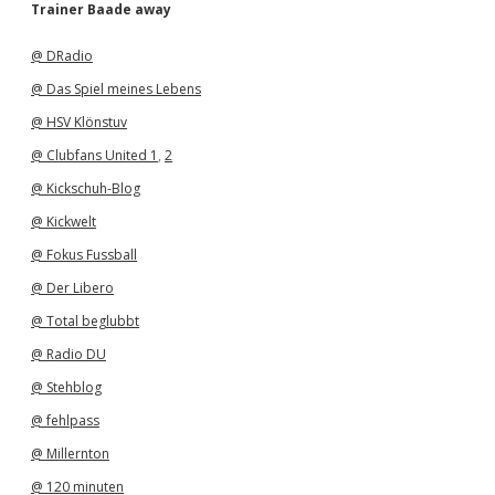
h
Trainer Baade away
i
v
@ DRadio
@ Das Spiel meines Lebens
@ HSV Klönstuv
@ Clubfans United 1
,
2
@ Kickschuh-Blog
@ Kickwelt
@ Fokus Fussball
@ Der Libero
@ Total beglubbt
@ Radio DU
@ Stehblog
@ fehlpass
@ Millernton
@ 120 minuten