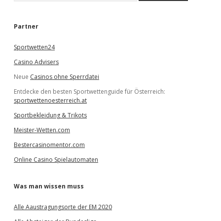
c
h
e
Partner
n
Sportwetten24
Casino Advisers
Neue
Casinos ohne Sperrdatei
Entdecke den besten Sportwettenguide für Österreich:
sportwettenoesterreich.at
Sportbekleidung & Trikots
Meister-Wetten.com
Bestercasinomentor.com
Online Casino Spielautomaten
Was man wissen muss
Alle Aaustragungsorte der EM 2020