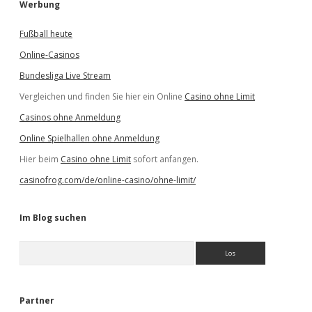
Werbung
Fußball heute
Online-Casinos
Bundesliga Live Stream
Vergleichen und finden Sie hier ein Online
Casino ohne Limit
Casinos ohne Anmeldung
Online Spielhallen ohne Anmeldung
Hier beim
Casino ohne Limit
sofort anfangen.
casinofrog.com/de/online-casino/ohne-limit/
Im Blog suchen
S
u
c
h
e
Partner
n