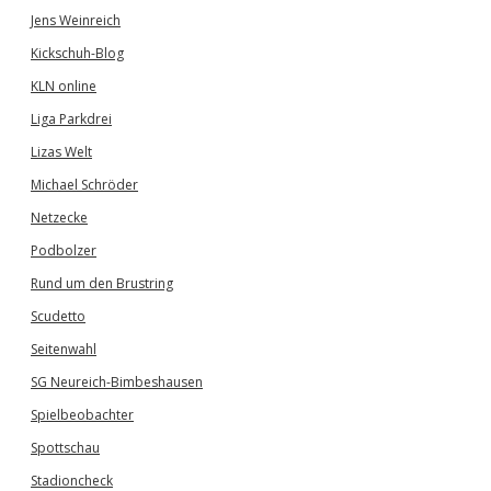
Jens Weinreich
Kickschuh-Blog
KLN online
Liga Parkdrei
Lizas Welt
Michael Schröder
Netzecke
Podbolzer
Rund um den Brustring
Scudetto
Seitenwahl
SG Neureich-Bimbeshausen
Spielbeobachter
Spottschau
Stadioncheck