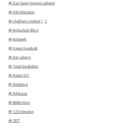
@ Das Spiel meines Lebens
@ HSV Klönstuv
@ Clubfans United 1
,
2
@ Kickschuh-Blog
@ Kickwelt
@ Fokus Fussball
@ Der Libero
@ Total beglubbt
@ Radio DU
@ Stehblog
@ fehlpass
@ Millernton
@ 120 minuten
@ ZEIT