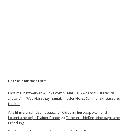
i
d
e
b
a
r
Letzte Kommentare
Lass mal netzwerken – Links vom 5. Mai 2015 – betonflüsterer
zu
„Tatort“ — Was Horst Szymaniak mit der Horst-Schimanski-Gasse zu
tun hat
Alle Elfmeterschießen deutscher Clubs im Europapokal (und
Losentscheide) – Trainer Baade
zu
Elfmeterschießen, eine bayrische
Erfindung