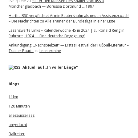
live Spiele
zu
Hinter den Kulissen des Knallers Borussia
Mönchengladbach — Borussia Dortmund … 1997
Hertha BSC verpflichtet Armin Reutershahn als neuen Assistenzcoach!
– Die Nachrichten
zu
Alle Trainer der Bundesliga in einer Liste
Lesenswerte Links – Kalenderwoche 45 in 2024 |
zu
Ronald Reng in
Ruhrort: „1974 — Eine deutsche Begegnung“
Ankündigung: „Nachspielzeit“ — Erstes Festival der Fußball-Literatur –
Trainer Baade
zu
Lesetermine
Aktuell auf „In voller Länge“
Blogs
11km
120 Minuten
allesausseraas
angedacht
Ballreiter