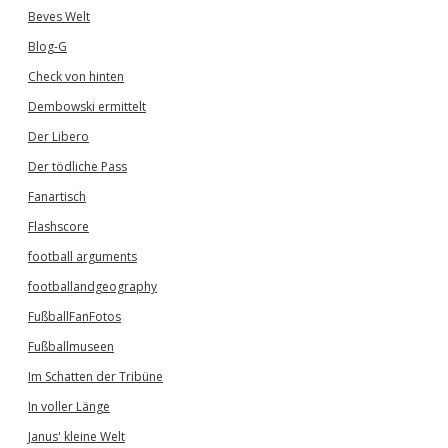
Beves Welt
Blog-G
Check von hinten
Dembowski ermittelt
Der Libero
Der tödliche Pass
Fanartisch
Flashscore
football arguments
footballandgeography
FußballFanFotos
Fußballmuseen
Im Schatten der Tribüne
In voller Länge
Janus' kleine Welt