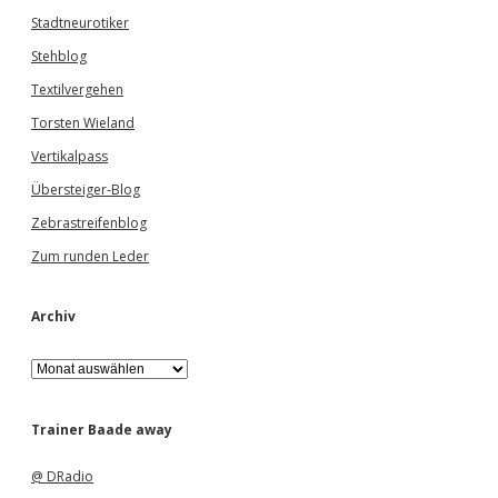
Stadtneurotiker
Stehblog
Textilvergehen
Torsten Wieland
Vertikalpass
Übersteiger-Blog
Zebrastreifenblog
Zum runden Leder
Archiv
A
r
c
h
Trainer Baade away
i
v
@ DRadio