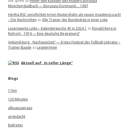
live Spiele
zu
Hinter den Kulissen des Knallers Borussia
Mönchengladbach — Borussia Dortmund … 1997
Hertha BSC verpflichtet Armin Reutershahn als neuen Assistenzcoach!
– Die Nachrichten
zu
Alle Trainer der Bundesliga in einer Liste
Lesenswerte Links – Kalenderwoche 45 in 2024 |
zu
Ronald Reng in
Ruhrort: „1974 — Eine deutsche Begegnung“
Ankündigung: „Nachspielzeit“ — Erstes Festival der Fußball-Literatur –
Trainer Baade
zu
Lesetermine
Aktuell auf „In voller Länge“
Blogs
11km
120 Minuten
allesausseraas
angedacht
Ballreiter