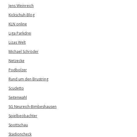
Jens Weinreich
Kickschuh-Blog
KLN online
Liga Parkdrei
Lizas Welt
Michael Schröder
Netzecke
Podbolzer
Rund um den Brustring
Scudetto
Seitenwahl
SG Neureich-Bimbeshausen
Spielbeobachter
Spottschau
Stadioncheck