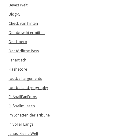
Beves Welt
Blog-G
Check von hinten
Dembowski ermittelt
Der Libero
Der tödliche Pass
Fanartisch
Flashscore
football arguments
footballandgeography
FußballFanFotos
Fußballmuseen
Im Schatten der Tribüne
In voller Länge
Janus' kleine Welt