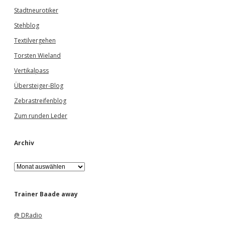
Stadtneurotiker
Stehblog
Textilvergehen
Torsten Wieland
Vertikalpass
Übersteiger-Blog
Zebrastreifenblog
Zum runden Leder
Archiv
A
r
c
h
Trainer Baade away
i
v
@ DRadio