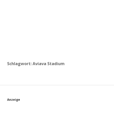
a
d
e
Schlagwort:
Aviava Stadium
S
Anzeige