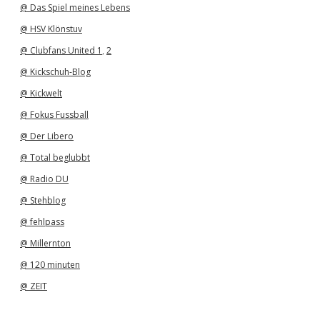
@ Das Spiel meines Lebens
@ HSV Klönstuv
@ Clubfans United 1
,
2
@ Kickschuh-Blog
@ Kickwelt
@ Fokus Fussball
@ Der Libero
@ Total beglubbt
@ Radio DU
@ Stehblog
@ fehlpass
@ Millernton
@ 120 minuten
@ ZEIT