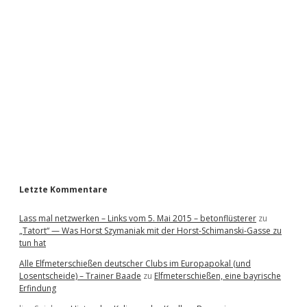
i
d
e
b
a
r
Letzte Kommentare
Lass mal netzwerken – Links vom 5. Mai 2015 – betonflüsterer
zu
„Tatort“ — Was Horst Szymaniak mit der Horst-Schimanski-Gasse zu
tun hat
Alle Elfmeterschießen deutscher Clubs im Europapokal (und
Losentscheide) – Trainer Baade
zu
Elfmeterschießen, eine bayrische
Erfindung