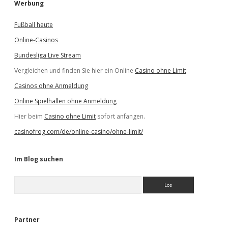
Werbung
Fußball heute
Online-Casinos
Bundesliga Live Stream
Vergleichen und finden Sie hier ein Online
Casino ohne Limit
Casinos ohne Anmeldung
Online Spielhallen ohne Anmeldung
Hier beim
Casino ohne Limit
sofort anfangen.
casinofrog.com/de/online-casino/ohne-limit/
Im Blog suchen
S
u
c
h
e
Partner
n