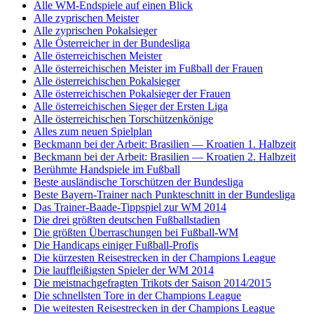
Alle WM-Endspiele auf einen Blick
Alle zyprischen Meister
Alle zyprischen Pokalsieger
Alle Österreicher in der Bundesliga
Alle österreichischen Meister
Alle österreichischen Meister im Fußball der Frauen
Alle österreichischen Pokalsieger
Alle österreichischen Pokalsieger der Frauen
Alle österreichischen Sieger der Ersten Liga
Alle österreichischen Torschützenkönige
Alles zum neuen Spielplan
Beckmann bei der Arbeit: Brasilien — Kroatien 1. Halbzeit
Beckmann bei der Arbeit: Brasilien — Kroatien 2. Halbzeit
Berühmte Handspiele im Fußball
Beste ausländische Torschützen der Bundesliga
Beste Bayern-Trainer nach Punkteschnitt in der Bundesliga
Das Trainer-Baade-Tippspiel zur WM 2014
Die drei größten deutschen Fußballstadien
Die größten Überraschungen bei Fußball-WM
Die Handicaps einiger Fußball-Profis
Die kürzesten Reisestrecken in der Champions League
Die lauffleißigsten Spieler der WM 2014
Die meistnachgefragten Trikots der Saison 2014/2015
Die schnellsten Tore in der Champions League
Die weitesten Reisestrecken in der Champions League