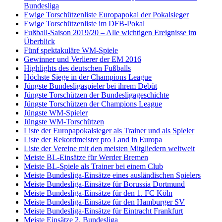
Bundesliga
Ewige Torschützenliste Europapokal der Pokalsieger
Ewige Torschützenliste im DFB-Pokal
Fußball-Saison 2019/20 – Alle wichtigen Ereignisse im
Überblick
Fünf spektakuläre WM-Spiele
Gewinner und Verlierer der EM 2016
Highlights des deutschen Fußballs
Höchste Siege in der Champions League
Jüngste Bundesligaspieler bei ihrem Debüt
Jüngste Torschützen der Bundesligageschichte
Jüngste Torschützen der Champions League
Jüngste WM-Spieler
Jüngste WM-Torschützen
Liste der Europapokalsieger als Trainer und als Spieler
Liste der Rekordmeister pro Land in Europa
Liste der Vereine mit den meisten Mitgliedern weltweit
Meiste BL-Einsätze für Werder Bremen
Meiste BL-Spiele als Trainer bei einem Club
Meiste Bundesliga-Einsätze eines ausländischen Spielers
Meiste Bundesliga-Einsätze für Borussia Dortmund
Meiste Bundesliga-Einsätze für den 1. FC Köln
Meiste Bundesliga-Einsätze für den Hamburger SV
Meiste Bundesliga-Einsätze für Eintracht Frankfurt
Meiste Einsätze 2. Bundesliga