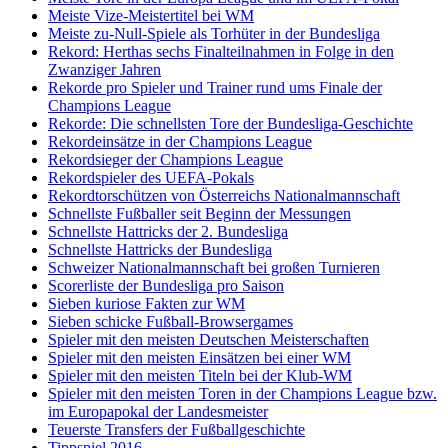
Meiste Vize-Meistertitel bei WM
Meiste zu-Null-Spiele als Torhüter in der Bundesliga
Rekord: Herthas sechs Finalteilnahmen in Folge in den
Zwanziger Jahren
Rekorde pro Spieler und Trainer rund ums Finale der
Champions League
Rekorde: Die schnellsten Tore der Bundesliga-Geschichte
Rekordeinsätze in der Champions League
Rekordsieger der Champions League
Rekordspieler des UEFA-Pokals
Rekordtorschützen von Österreichs Nationalmannschaft
Schnellste Fußballer seit Beginn der Messungen
Schnellste Hattricks der 2. Bundesliga
Schnellste Hattricks der Bundesliga
Schweizer Nationalmannschaft bei großen Turnieren
Scorerliste der Bundesliga pro Saison
Sieben kuriose Fakten zur WM
Sieben schicke Fußball-Browsergames
Spieler mit den meisten Deutschen Meisterschaften
Spieler mit den meisten Einsätzen bei einer WM
Spieler mit den meisten Titeln bei der Klub-WM
Spieler mit den meisten Toren in der Champions League bzw.
im Europapokal der Landesmeister
Teuerste Transfers der Fußballgeschichte
Tippspiel 2016