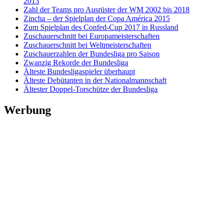
2013
Zahl der Teams pro Ausrüster der WM 2002 bis 2018
Zincha – der Spielplan der Copa América 2015
Zum Spielplan des Confed-Cup 2017 in Russland
Zuschauerschnitt bei Europameisterschaften
Zuschauerschnitt bei Weltmeisterschaften
Zuschauerzahlen der Bundesliga pro Saison
Zwanzig Rekorde der Bundesliga
Älteste Bundesligaspieler überhaupt
Älteste Debütanten in der Nationalmannschaft
Ältester Doppel-Torschütze der Bundesliga
Werbung