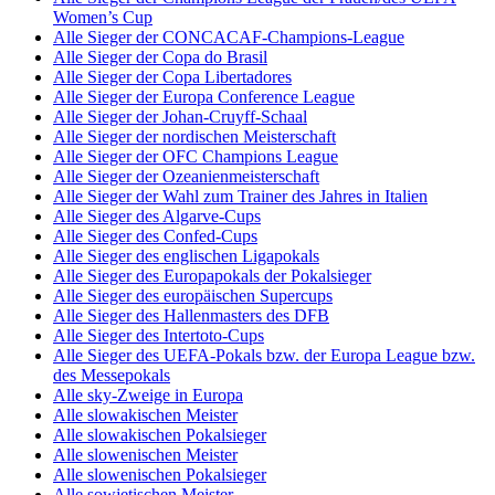
Women’s Cup
Alle Sieger der CONCACAF-Champions-League
Alle Sieger der Copa do Brasil
Alle Sieger der Copa Libertadores
Alle Sieger der Europa Conference League
Alle Sieger der Johan-Cruyff-Schaal
Alle Sieger der nordischen Meisterschaft
Alle Sieger der OFC Champions League
Alle Sieger der Ozeanienmeisterschaft
Alle Sieger der Wahl zum Trainer des Jahres in Italien
Alle Sieger des Algarve-Cups
Alle Sieger des Confed-Cups
Alle Sieger des englischen Ligapokals
Alle Sieger des Europapokals der Pokalsieger
Alle Sieger des europäischen Supercups
Alle Sieger des Hallenmasters des DFB
Alle Sieger des Intertoto-Cups
Alle Sieger des UEFA-Pokals bzw. der Europa League bzw.
des Messepokals
Alle sky-Zweige in Europa
Alle slowakischen Meister
Alle slowakischen Pokalsieger
Alle slowenischen Meister
Alle slowenischen Pokalsieger
Alle sowjetischen Meister