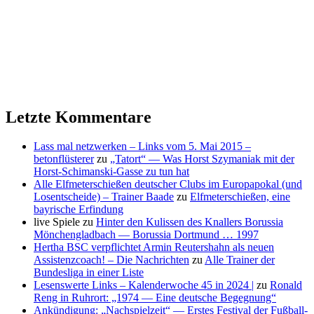
Letzte Kommentare
Lass mal netzwerken – Links vom 5. Mai 2015 –
betonflüsterer
zu
„Tatort“ — Was Horst Szymaniak mit der
Horst-Schimanski-Gasse zu tun hat
Alle Elfmeterschießen deutscher Clubs im Europapokal (und
Losentscheide) – Trainer Baade
zu
Elfmeterschießen, eine
bayrische Erfindung
live Spiele
zu
Hinter den Kulissen des Knallers Borussia
Mönchengladbach — Borussia Dortmund … 1997
Hertha BSC verpflichtet Armin Reutershahn als neuen
Assistenzcoach! – Die Nachrichten
zu
Alle Trainer der
Bundesliga in einer Liste
Lesenswerte Links – Kalenderwoche 45 in 2024 |
zu
Ronald
Reng in Ruhrort: „1974 — Eine deutsche Begegnung“
Ankündigung: „Nachspielzeit“ — Erstes Festival der Fußball-