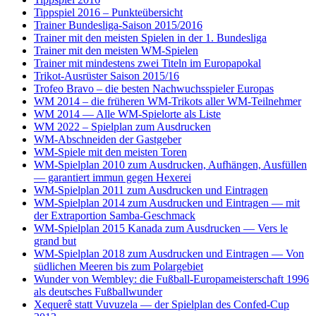
Tippspiel 2016 – Punkteübersicht
Trainer Bundesliga-Saison 2015/2016
Trainer mit den meisten Spielen in der 1. Bundesliga
Trainer mit den meisten WM-Spielen
Trainer mit mindestens zwei Titeln im Europapokal
Trikot-Ausrüster Saison 2015/16
Trofeo Bravo – die besten Nachwuchsspieler Europas
WM 2014 – die früheren WM-Trikots aller WM-Teilnehmer
WM 2014 — Alle WM-Spielorte als Liste
WM 2022 – Spielplan zum Ausdrucken
WM-Abschneiden der Gastgeber
WM-Spiele mit den meisten Toren
WM-Spielplan 2010 zum Ausdrucken, Aufhängen, Ausfüllen
— garantiert immun gegen Hexerei
WM-Spielplan 2011 zum Ausdrucken und Eintragen
WM-Spielplan 2014 zum Ausdrucken und Eintragen — mit
der Extraportion Samba-Geschmack
WM-Spielplan 2015 Kanada zum Ausdrucken — Vers le
grand but
WM-Spielplan 2018 zum Ausdrucken und Eintragen — Von
südlichen Meeren bis zum Polargebiet
Wunder von Wembley: die Fußball-Europameisterschaft 1996
als deutsches Fußballwunder
Xequerê statt Vuvuzela — der Spielplan des Confed-Cup