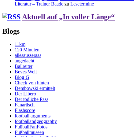
Literatur – Trainer Baade
zu
Lesetermine
Aktuell auf „In voller Länge“
Blogs
11km
120 Minuten
allesausseraas
angedacht
Ballreiter
Beves Welt
Blog-G
Check von hinten
Dembowski ermittelt
Der Libero
Der tödliche Pass
Fanartisch
Flashscore
football arguments
footballandgeography
FußballFanFotos
Fußballmuseen