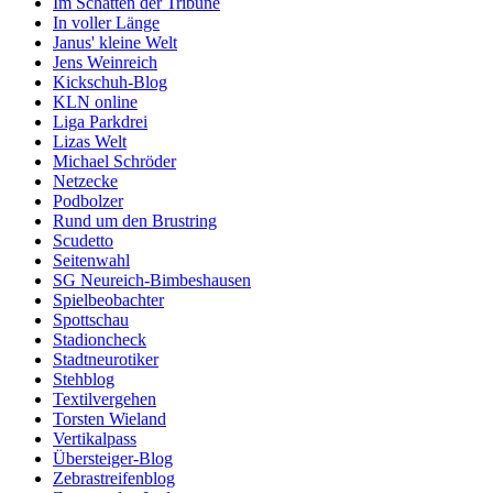
Im Schatten der Tribüne
In voller Länge
Janus' kleine Welt
Jens Weinreich
Kickschuh-Blog
KLN online
Liga Parkdrei
Lizas Welt
Michael Schröder
Netzecke
Podbolzer
Rund um den Brustring
Scudetto
Seitenwahl
SG Neureich-Bimbeshausen
Spielbeobachter
Spottschau
Stadioncheck
Stadtneurotiker
Stehblog
Textilvergehen
Torsten Wieland
Vertikalpass
Übersteiger-Blog
Zebrastreifenblog